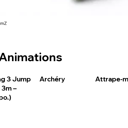
amZ
Aperçu rapide
Animations
ag 3 Jump
Archéry
Attrape-mo
– 3m –
po.)