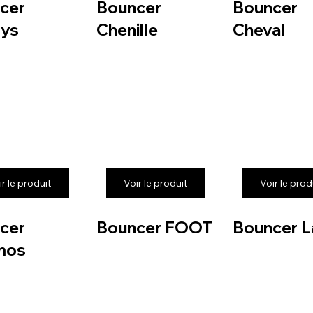
cer
Bouncer
Bouncer
ys
Chenille
Cheval
ir le produit
Voir le produit
Voir le prod
cer
Bouncer FOOT
Bouncer L
mos