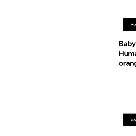
Vo
Baby
Huma
oran
Vo