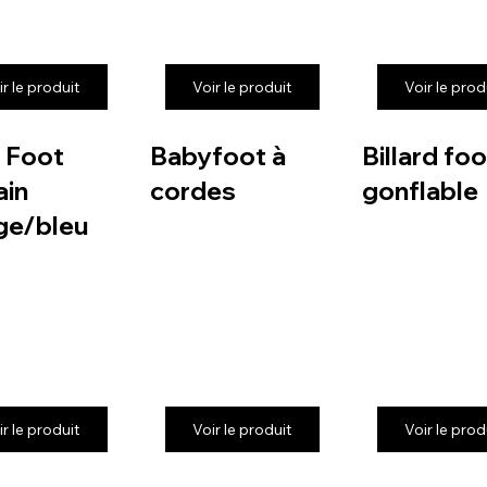
ir le produit
Voir le produit
Voir le prod
 Foot
Babyfoot à
Billard foo
in
cordes
gonflable
ge/bleu
ir le produit
Voir le produit
Voir le prod