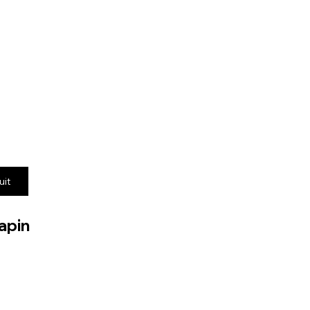
uit
apin