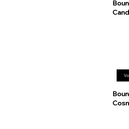
Boun
Cand
Vo
Boun
Cos