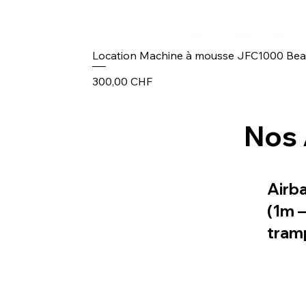
Location Machine à mousse JFC1000 Be
Prix
300,00 CHF
Nos 
Airb
(1m 
tram