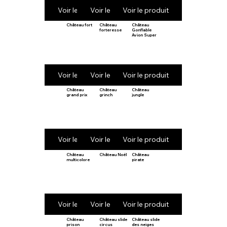
Voir le produit
Voir le produit
Voir le produit
Château fort
Château
Château
forteresse
Gonflable
Avion Super
Voir le produit
Voir le produit
Voir le produit
Château
Château
Château
grand prix
grinch
jungle
Voir le produit
Voir le produit
Voir le produit
Château
Château Noël
Château
multicolore
pirate
Voir le produit
Voir le produit
Voir le produit
Château
Château slide
Château slide
prison
circus
des neiges