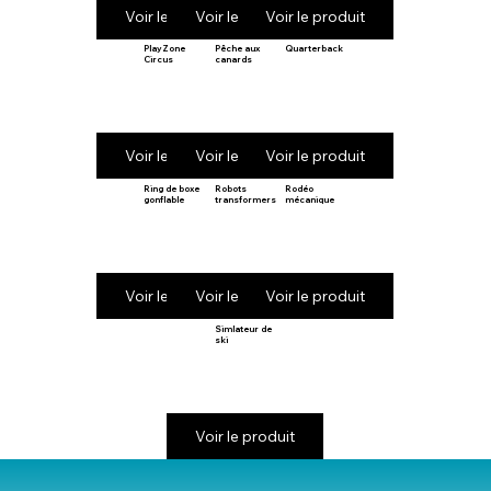
Voir le produit
Voir le produit
Voir le produit
PlayZone
Pêche aux
Quarterback
Circus
canards
Voir le produit
Voir le produit
Voir le produit
Ring de boxe
Robots
Rodéo
gonflable
transformers
mécanique
Voir le produit
Voir le produit
Voir le produit
Simlateur de
ski
Voir le produit