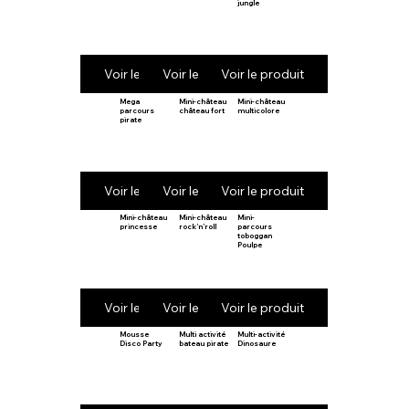
jungle
Voir le produit
Voir le produit
Voir le produit
Mega
Mini-château
Mini-château
parcours
château fort
multicolore
pirate
Voir le produit
Voir le produit
Voir le produit
Mini-château
Mini-château
Mini-
princesse
rock’n’roll
parcours
toboggan
Poulpe
Voir le produit
Voir le produit
Voir le produit
Mousse
Multi activité
Multi-activité
Disco Party
bateau pirate
Dinosaure