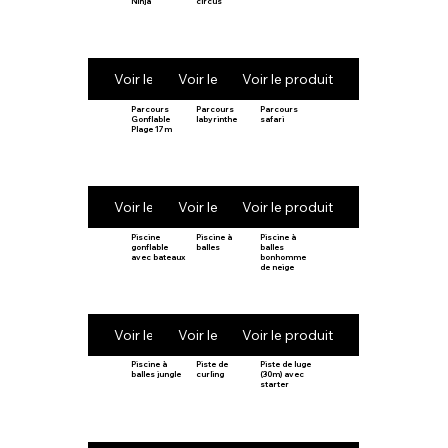
Ninja
circus
Voir le produit
Voir le produit
Voir le produit
Parcours
Parcours
Parcours
Gonflable
labyrinthe
safari
Plage 17m
Voir le produit
Voir le produit
Voir le produit
Piscine
Piscine à
Piscine à
gonflable
balles
balles
avec bateaux
bonhomme
de neige
Voir le produit
Voir le produit
Voir le produit
Piscine à
Piste de
Piste de luge
balles jungle
curling
(30m) avec
starter