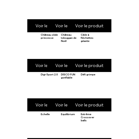
Voir le produit
Voir le produit
Voir le produit
Château slide
Château
Cible à
princesse
toboggan de
fléchettes
Noël
géante
Voir le produit
Voir le produit
Voir le produit
Digi-Sport 2.0
DISCO FUN
Défi grimpe
gonflable
Voir le produit
Voir le produit
Voir le produit
Echelle
Equilibrium
Extrême
Crossover
balls