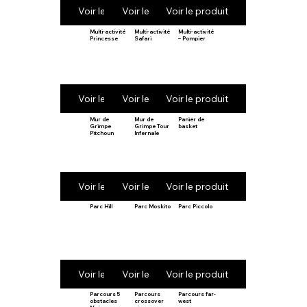
Voir le produit
Voir le produit
Voir le produit
Multi-activité
Multi-activité
Multi-activité
Princesse
Safari
– Pompier
Voir le produit
Voir le produit
Voir le produit
Mur de
Mur de
Panier de
Grimpe
Grimpe Tour
basket
Pitchoun
Infernale
Voir le produit
Voir le produit
Voir le produit
Parc Hill
Parc Moskito
Parc Piccolo
Voir le produit
Voir le produit
Voir le produit
Parcours 5
Parcours
Parcours far-
obstacles
crossover
west