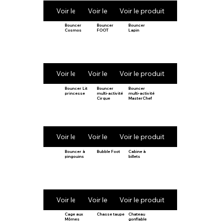
Voir le produit
Voir le produit
Voir le produit
Bouncer
Bouncer
Bouncer
Cosmos
FOOT
Lapin
Voir le produit
Voir le produit
Voir le produit
Bouncer Lit
Bouncer
Bouncer
princesse
multi-activité
multi-activité
Cirque
MasterChef
Voir le produit
Voir le produit
Voir le produit
Bouncer à
Bubble Foot
Cabine à
pingouins
billets
Voir le produit
Voir le produit
Voir le produit
Cage aux
Chasse taupe
Chateau
Mômes
gonflable