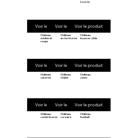
Licorne
Voir le produit
Voir le produit
Voir le produit
Chateau
Château
Château
médieval
arche licorne
bouncer slide
rouge
Voir le produit
Voir le produit
Voir le produit
Château
Château
Château
caverne
chalet
clown
Voir le produit
Voir le produit
Voir le produit
Château
Château
Château
combi licorne
corsaire
football