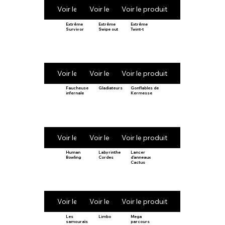
Voir le produit
Voir le produit
Voir le produit
Extrême
Extrême
Extrême
Survivor
Swipe out
Twint-t
Voir le produit
Voir le produit
Voir le produit
Faucheuse
Gladiateurs
Gonflables de
infernale
Kermesse
Voir le produit
Voir le produit
Voir le produit
Human
Labyrinthe
Lancer
Bowling
Cordes
d’anneaux
Cactus
Voir le produit
Voir le produit
Voir le produit
Les
Limbo
Mega
samouraïs
parcours