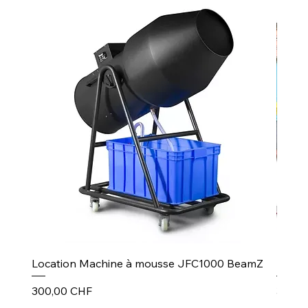
Location Machine à mousse JFC1000 BeamZ
Puiss
Prix
Prix
300,00 CHF
30,00