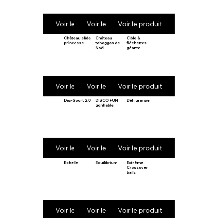
Voir le produit
Voir le produit
Voir le produit
Château slide
Château
Cible à
princesse
toboggan de
fléchettes
Noël
géante
Voir le produit
Voir le produit
Voir le produit
Digi-Sport 2.0
DISCO FUN
Défi grimpe
gonflable
Voir le produit
Voir le produit
Voir le produit
Echelle
Equilibrium
Extrême
Crossover
balls
Voir le produit
Voir le produit
Voir le produit