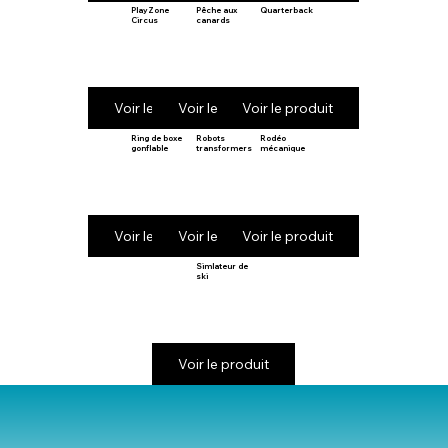
PlayZone
Pêche aux
Quarterback
Circus
canards
Voir le produit
Voir le produit
Voir le produit
Ring de boxe
Robots
Rodéo
gonflable
transformers
mécanique
Voir le produit
Voir le produit
Voir le produit
Simlateur de
ski
Voir le produit