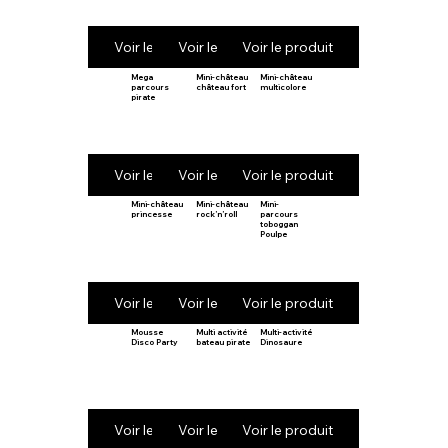
Voir le produit
Voir le produit
Voir le produit
Mega
Mini-château
Mini-château
parcours
château fort
multicolore
pirate
Voir le produit
Voir le produit
Voir le produit
Mini-château
Mini-château
Mini-
princesse
rock’n’roll
parcours
toboggan
Poulpe
Voir le produit
Voir le produit
Voir le produit
Mousse
Multi activité
Multi-activité
Disco Party
bateau pirate
Dinosaure
Voir le produit
Voir le produit
Voir le produit