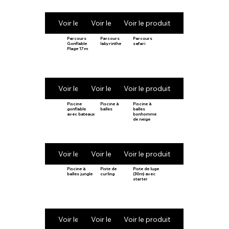
Voir le produit
Voir le produit
Voir le produit
Parcours
Parcours
Parcours
Gonflable
labyrinthe
safari
Plage 17m
Voir le produit
Voir le produit
Voir le produit
Piscine
Piscine à
Piscine à
gonflable
balles
balles
avec bateaux
bonhomme
de neige
Voir le produit
Voir le produit
Voir le produit
Piscine à
Piste de
Piste de luge
balles jungle
curling
(30m) avec
starter
Voir le produit
Voir le produit
Voir le produit