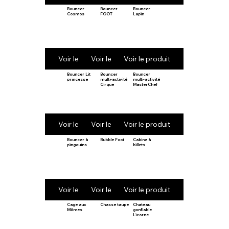
Bouncer
Bouncer
Bouncer
Cosmos
FOOT
Lapin
Voir le produit
Voir le produit
Voir le produit
Bouncer Lit
Bouncer
Bouncer
princesse
multi-activité
multi-activité
Cirque
MasterChef
Voir le produit
Voir le produit
Voir le produit
Bouncer à
Bubble Foot
Cabine à
pingouins
billets
Voir le produit
Voir le produit
Voir le produit
Cage aux
Chasse taupe
Chateau
Mômes
gonflable
Licorne