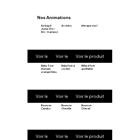
Nos Animations
Airbag 3
Archéry
Attrape-moi !
Jump (1m –
3m – trampo.)
Voir le produit
Voir le produit
Voir le produit
Baby Foot
Babyfoot à
Billard foot
Humain
cordes
gonflable
orange/bleu
Voir le produit
Voir le produit
Voir le produit
Bouncer
Bouncer
Bouncer
Candys
Chenille
Cheval
Voir le produit
Voir le produit
Voir le produit