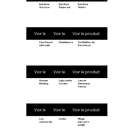
Extrême
Extrême
Extrême
Survivor
Swipe out
Twint-t
Voir le produit
Voir le produit
Voir le produit
Faucheuse
Gladiateurs
Gonflables de
infernale
Kermesse
Voir le produit
Voir le produit
Voir le produit
Human
Labyrinthe
Lancer
Bowling
Cordes
d’anneaux
Cactus
Voir le produit
Voir le produit
Voir le produit
Les
Limbo
Mega
samouraïs
parcours
jungle