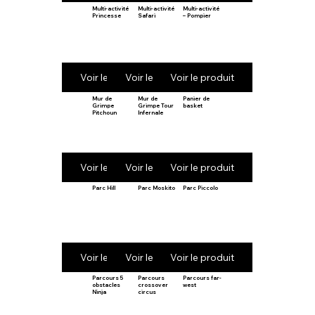
Multi-activité
Multi-activité
Multi-activité
Princesse
Safari
– Pompier
Voir le produit
Voir le produit
Voir le produit
Mur de
Mur de
Panier de
Grimpe
Grimpe Tour
basket
Pitchoun
Infernale
Voir le produit
Voir le produit
Voir le produit
Parc Hill
Parc Moskito
Parc Piccolo
Voir le produit
Voir le produit
Voir le produit
Parcours 5
Parcours
Parcours far-
obstacles
crossover
west
Ninja
circus