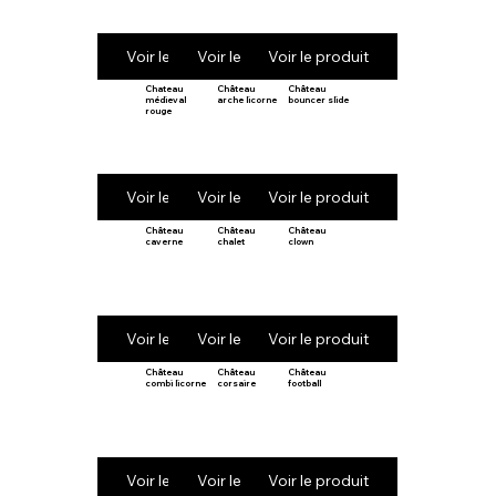
Voir le produit
Voir le produit
Voir le produit
Chateau
Château
Château
médieval
arche licorne
bouncer slide
rouge
Voir le produit
Voir le produit
Voir le produit
Château
Château
Château
caverne
chalet
clown
Voir le produit
Voir le produit
Voir le produit
Château
Château
Château
combi licorne
corsaire
football
Voir le produit
Voir le produit
Voir le produit