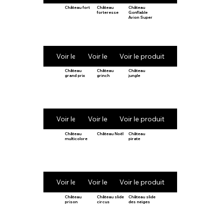
Château fort
Château
Château
forteresse
Gonflable
Avion Super
Voir le produit
Voir le produit
Voir le produit
Château
Château
Château
grand prix
grinch
jungle
Voir le produit
Voir le produit
Voir le produit
Château
Château Noël
Château
multicolore
pirate
Voir le produit
Voir le produit
Voir le produit
Château
Château slide
Château slide
prison
circus
des neiges