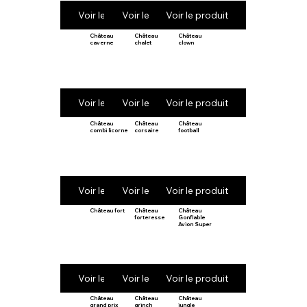
Voir le produit
Voir le produit
Voir le produit
Château
Château
Château
caverne
chalet
clown
Voir le produit
Voir le produit
Voir le produit
Château
Château
Château
combi licorne
corsaire
football
Voir le produit
Voir le produit
Voir le produit
Château fort
Château
Château
forteresse
Gonflable
Avion Super
Voir le produit
Voir le produit
Voir le produit
Château
Château
Château
grand prix
grinch
jungle