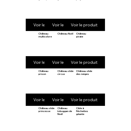
Voir le produit
Voir le produit
Voir le produit
Château
Château Noël
Château
multicolore
pirate
Voir le produit
Voir le produit
Voir le produit
Château
Château slide
Château slide
prison
circus
des neiges
Voir le produit
Voir le produit
Voir le produit
Château slide
Château
Cible à
princesse
toboggan de
fléchettes
Noël
géante