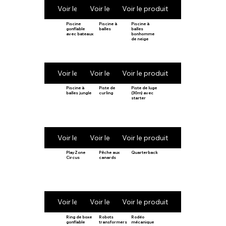
Voir le produit
Voir le produit
Voir le produit
Piscine
Piscine à
Piscine à
gonflable
balles
balles
avec bateaux
bonhomme
de neige
Voir le produit
Voir le produit
Voir le produit
Piscine à
Piste de
Piste de luge
balles jungle
curling
(30m) avec
starter
Voir le produit
Voir le produit
Voir le produit
PlayZone
Pêche aux
Quarterback
Circus
canards
Voir le produit
Voir le produit
Voir le produit
Ring de boxe
Robots
Rodéo
gonflable
transformers
mécanique