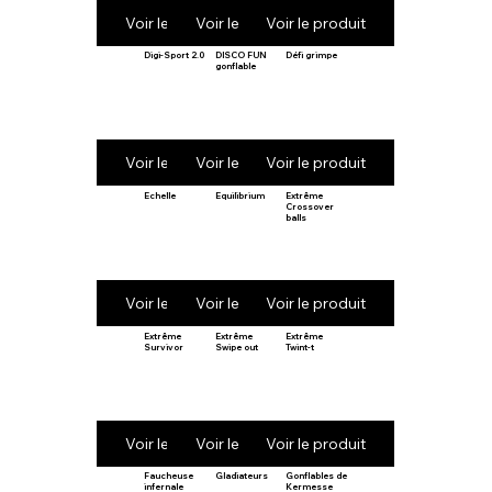
Voir le produit
Voir le produit
Voir le produit
Digi-Sport 2.0
DISCO FUN
Défi grimpe
gonflable
Voir le produit
Voir le produit
Voir le produit
Echelle
Equilibrium
Extrême
Crossover
balls
Voir le produit
Voir le produit
Voir le produit
Extrême
Extrême
Extrême
Survivor
Swipe out
Twint-t
Voir le produit
Voir le produit
Voir le produit
Faucheuse
Gladiateurs
Gonflables de
infernale
Kermesse