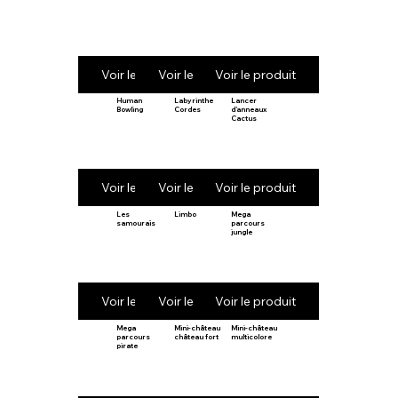
Voir le produit
Voir le produit
Voir le produit
Human
Labyrinthe
Lancer
Bowling
Cordes
d’anneaux
Cactus
Voir le produit
Voir le produit
Voir le produit
Les
Limbo
Mega
samouraïs
parcours
jungle
Voir le produit
Voir le produit
Voir le produit
Mega
Mini-château
Mini-château
parcours
château fort
multicolore
pirate