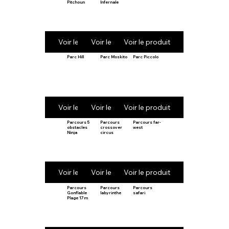
Pitchoun
Infernale
Voir le produit
Voir le produit
Voir le produit
Parc Hill
Parc Moskito
Parc Piccolo
Voir le produit
Voir le produit
Voir le produit
Parcours 5
Parcours
Parcours far-
obstacles
crossover
west
Ninja
circus
Voir le produit
Voir le produit
Voir le produit
Parcours
Parcours
Parcours
Gonflable
labyrinthe
safari
Plage 17m