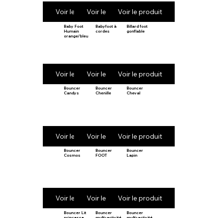
Voir le produit
Voir le produit
Voir le produit
Baby Foot
Babyfoot à
Billard foot
Humain
cordes
gonflable
orange/bleu
Voir le produit
Voir le produit
Voir le produit
Bouncer
Bouncer
Bouncer
Candys
Chenille
Cheval
Voir le produit
Voir le produit
Voir le produit
Bouncer
Bouncer
Bouncer
Cosmos
FOOT
Lapin
Voir le produit
Voir le produit
Voir le produit
Bouncer Lit
Bouncer
Bouncer
princesse
multi-activité
multi-activité