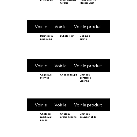
Cirque
MasterChef
Voir le produit
Voir le produit
Voir le produit
Bouncer à
Bubble Foot
Cabine à
pingouins
billets
Voir le produit
Voir le produit
Voir le produit
Cage aux
Chasse taupe
Chateau
Mômes
gonflable
Licorne
Voir le produit
Voir le produit
Voir le produit
Chateau
Château
Château
médieval
arche licorne
bouncer slide
rouge