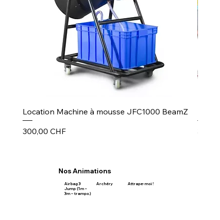
Location Machine à mousse JFC1000 BeamZ
Puiss
Prix
Prix
300,00 CHF
30,00
Nos Animations
Airbag 3
Archéry
Attrape-moi !
Jump (1m –
3m – trampo.)