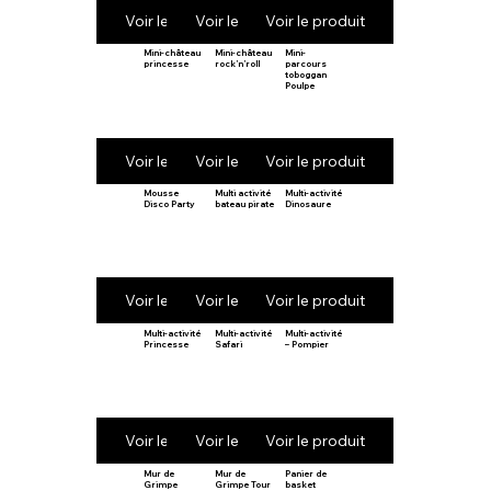
Voir le produit
Voir le produit
Voir le produit
Mini-château
Mini-château
Mini-
princesse
rock’n’roll
parcours
toboggan
Poulpe
Voir le produit
Voir le produit
Voir le produit
Mousse
Multi activité
Multi-activité
Disco Party
bateau pirate
Dinosaure
Voir le produit
Voir le produit
Voir le produit
Multi-activité
Multi-activité
Multi-activité
Princesse
Safari
– Pompier
Voir le produit
Voir le produit
Voir le produit
Mur de
Mur de
Panier de
Grimpe
Grimpe Tour
basket