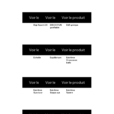
Voir le produit
Voir le produit
Voir le produit
Digi-Sport 2.0
DISCO FUN
Défi grimpe
gonflable
Voir le produit
Voir le produit
Voir le produit
Echelle
Equilibrium
Extrême
Crossover
balls
Voir le produit
Voir le produit
Voir le produit
Extrême
Extrême
Extrême
Survivor
Swipe out
Twint-t