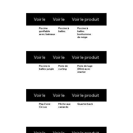
Voir le produit
Voir le produit
Voir le produit
Piscine
Piscine à
Piscine à
gonflable
balles
balles
avec bateaux
bonhomme
de neige
Voir le produit
Voir le produit
Voir le produit
Piscine à
Piste de
Piste de luge
balles jungle
curling
(30m) avec
starter
Voir le produit
Voir le produit
Voir le produit
PlayZone
Pêche aux
Quarterback
Circus
canards