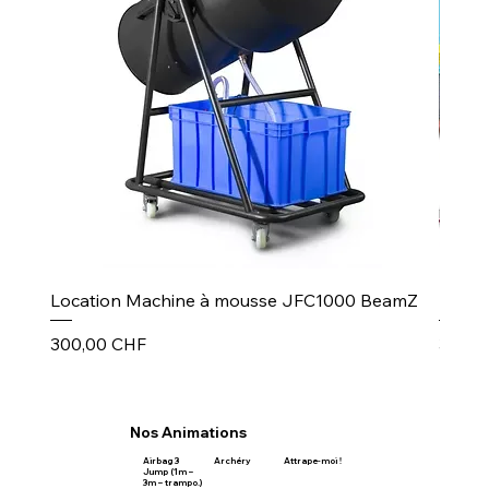
Location Machine à mousse JFC1000 BeamZ
Puiss
Prix
Prix
300,00 CHF
30,00
Nos Animations
Airbag 3
Archéry
Attrape-moi !
Jump (1m –
3m – trampo.)