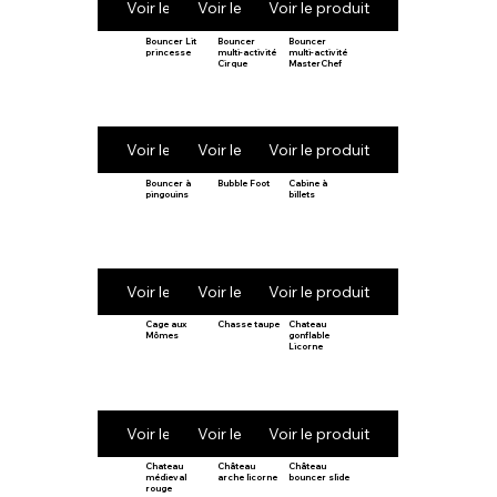
Voir le produit
Voir le produit
Voir le produit
Bouncer Lit
Bouncer
Bouncer
princesse
multi-activité
multi-activité
Cirque
MasterChef
Voir le produit
Voir le produit
Voir le produit
Bouncer à
Bubble Foot
Cabine à
pingouins
billets
Voir le produit
Voir le produit
Voir le produit
Cage aux
Chasse taupe
Chateau
Mômes
gonflable
Licorne
Voir le produit
Voir le produit
Voir le produit
Chateau
Château
Château
médieval
arche licorne
bouncer slide
rouge