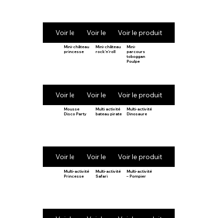
Voir le produit
Voir le produit
Voir le produit
Mini-château
Mini-château
Mini-
princesse
rock’n’roll
parcours
toboggan
Poulpe
Voir le produit
Voir le produit
Voir le produit
Mousse
Multi activité
Multi-activité
Disco Party
bateau pirate
Dinosaure
Voir le produit
Voir le produit
Voir le produit
Multi-activité
Multi-activité
Multi-activité
Princesse
Safari
– Pompier