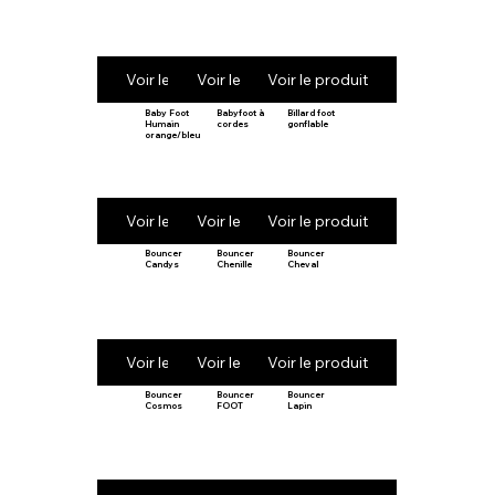
Voir le produit
Voir le produit
Voir le produit
Baby Foot
Babyfoot à
Billard foot
Humain
cordes
gonflable
orange/bleu
Voir le produit
Voir le produit
Voir le produit
Bouncer
Bouncer
Bouncer
Candys
Chenille
Cheval
Voir le produit
Voir le produit
Voir le produit
Bouncer
Bouncer
Bouncer
Cosmos
FOOT
Lapin