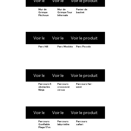
Voir le produit
Voir le produit
Voir le produit
Mur de
Mur de
Panier de
Grimpe
Grimpe Tour
basket
Pitchoun
Infernale
Voir le produit
Voir le produit
Voir le produit
Parc Hill
Parc Moskito
Parc Piccolo
Voir le produit
Voir le produit
Voir le produit
Parcours 5
Parcours
Parcours far-
obstacles
crossover
west
Ninja
circus
Voir le produit
Voir le produit
Voir le produit
Parcours
Parcours
Parcours
Gonflable
labyrinthe
safari
Plage 17m