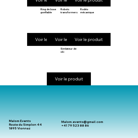
Voir le produit
Voir le produit
Voir le produit
Ring de boxe
Robots
Rodéo
gonflable
transformers
mécanique
Voir le produit
Voir le produit
Voir le produit
Simlateur de
ski
Voir le produit
Malom Events
Malom.events@gmail.com
Route du Simplon 44
+41 79 523 88 86
1895 Vionnaz