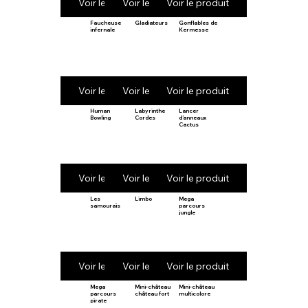
Voir le produit
Voir le produit
Voir le produit
Faucheuse
Gladiateurs
Gonflables de
infernale
Kermesse
Voir le produit
Voir le produit
Voir le produit
Human
Labyrinthe
Lancer
Bowling
Cordes
d’anneaux
Cactus
Voir le produit
Voir le produit
Voir le produit
Les
Limbo
Mega
samouraïs
parcours
jungle
Voir le produit
Voir le produit
Voir le produit
Mega
Mini-château
Mini-château
parcours
château fort
multicolore
pirate