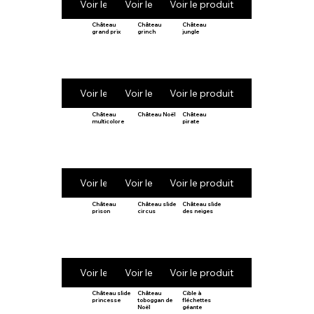
Voir le produit
Voir le produit
Voir le produit
Château
Château
Château
grand prix
grinch
jungle
Voir le produit
Voir le produit
Voir le produit
Château
Château Noël
Château
multicolore
pirate
Voir le produit
Voir le produit
Voir le produit
Château
Château slide
Château slide
prison
circus
des neiges
Voir le produit
Voir le produit
Voir le produit
Château slide
Château
Cible à
princesse
toboggan de
fléchettes
Noël
géante