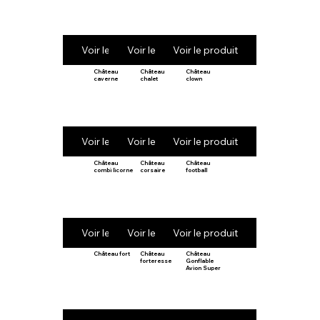
Voir le produit
Voir le produit
Voir le produit
Château
Château
Château
caverne
chalet
clown
Voir le produit
Voir le produit
Voir le produit
Château
Château
Château
combi licorne
corsaire
football
Voir le produit
Voir le produit
Voir le produit
Château fort
Château
Château
forteresse
Gonflable
Avion Super