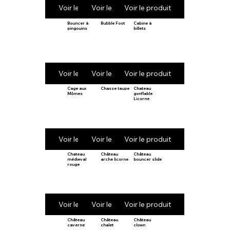
Voir le produit
Voir le produit
Voir le produit
Bouncer à
Bubble Foot
Cabine à
pingouins
billets
Voir le produit
Voir le produit
Voir le produit
Cage aux
Chasse taupe
Chateau
Mômes
gonflable
Licorne
Voir le produit
Voir le produit
Voir le produit
Chateau
Château
Château
médieval
arche licorne
bouncer slide
rouge
Voir le produit
Voir le produit
Voir le produit
Château
Château
Château
caverne
chalet
clown