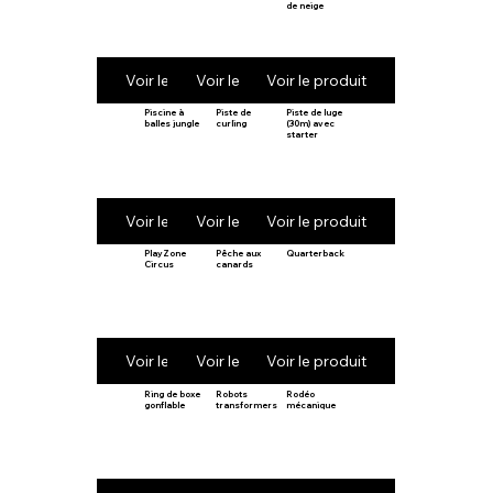
de neige
Voir le produit
Voir le produit
Voir le produit
Piscine à
Piste de
Piste de luge
balles jungle
curling
(30m) avec
starter
Voir le produit
Voir le produit
Voir le produit
PlayZone
Pêche aux
Quarterback
Circus
canards
Voir le produit
Voir le produit
Voir le produit
Ring de boxe
Robots
Rodéo
gonflable
transformers
mécanique