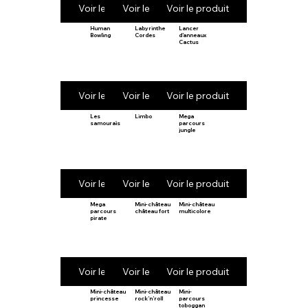
Voir le produit
Voir le produit
Voir le produit
Human
Labyrinthe
Lancer
Bowling
Cordes
d’anneaux
Cactus
Voir le produit
Voir le produit
Voir le produit
Les
Limbo
Mega
samouraïs
parcours
jungle
Voir le produit
Voir le produit
Voir le produit
Mega
Mini-château
Mini-château
parcours
château fort
multicolore
pirate
Voir le produit
Voir le produit
Voir le produit
Mini-château
Mini-château
Mini-
princesse
rock’n’roll
parcours
toboggan