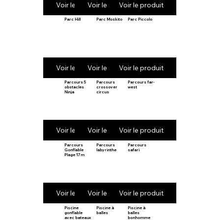
Voir le produit
Voir le produit
Voir le produit
Parc Hill
Parc Moskito
Parc Piccolo
Voir le produit
Voir le produit
Voir le produit
Parcours 5
Parcours
Parcours far-
obstacles
crossover
west
Ninja
circus
Voir le produit
Voir le produit
Voir le produit
Parcours
Parcours
Parcours
Gonflable
labyrinthe
safari
Plage 17m
Voir le produit
Voir le produit
Voir le produit
Piscine
Piscine à
Piscine à
gonflable
balles
balles
avec bateaux
bonhomme