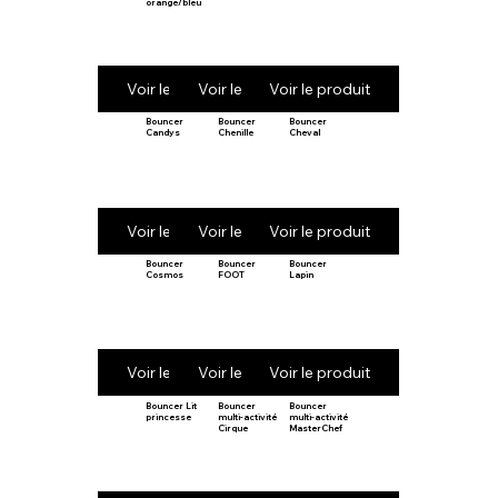
orange/bleu
Voir le produit
Voir le produit
Voir le produit
Bouncer
Bouncer
Bouncer
Candys
Chenille
Cheval
Voir le produit
Voir le produit
Voir le produit
Bouncer
Bouncer
Bouncer
Cosmos
FOOT
Lapin
Voir le produit
Voir le produit
Voir le produit
Bouncer Lit
Bouncer
Bouncer
princesse
multi-activité
multi-activité
Cirque
MasterChef