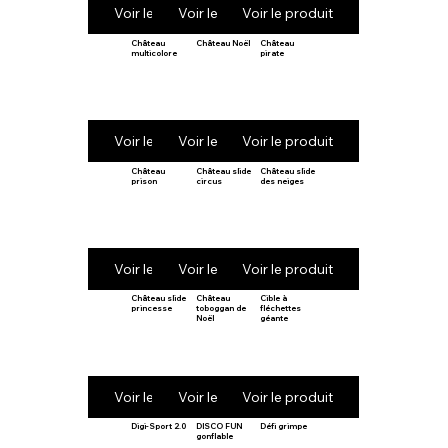
Voir le produit
Voir le produit
Voir le produit
Château
Château Noël
Château
multicolore
pirate
Voir le produit
Voir le produit
Voir le produit
Château
Château slide
Château slide
prison
circus
des neiges
Voir le produit
Voir le produit
Voir le produit
Château slide
Château
Cible à
princesse
toboggan de
fléchettes
Noël
géante
Voir le produit
Voir le produit
Voir le produit
Digi-Sport 2.0
DISCO FUN
Défi grimpe
gonflable