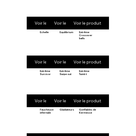
Voir le produit
Voir le produit
Voir le produit
Echelle
Equilibrium
Extrême
Crossover
balls
Voir le produit
Voir le produit
Voir le produit
Extrême
Extrême
Extrême
Survivor
Swipe out
Twint-t
Voir le produit
Voir le produit
Voir le produit
Faucheuse
Gladiateurs
Gonflables de
infernale
Kermesse