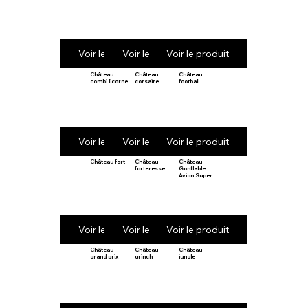
Voir le produit
Voir le produit
Voir le produit
Château
Château
Château
combi licorne
corsaire
football
Voir le produit
Voir le produit
Voir le produit
Château fort
Château
Château
forteresse
Gonflable
Avion Super
Voir le produit
Voir le produit
Voir le produit
Château
Château
Château
grand prix
grinch
jungle