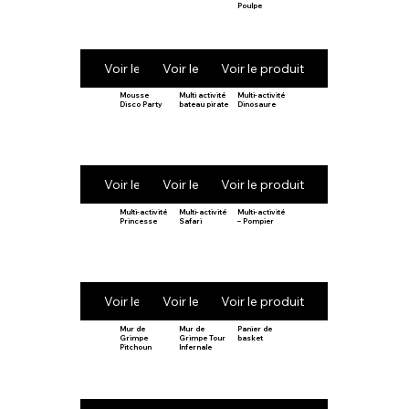
Poulpe
Voir le produit
Voir le produit
Voir le produit
Mousse
Multi activité
Multi-activité
Disco Party
bateau pirate
Dinosaure
Voir le produit
Voir le produit
Voir le produit
Multi-activité
Multi-activité
Multi-activité
Princesse
Safari
– Pompier
Voir le produit
Voir le produit
Voir le produit
Mur de
Mur de
Panier de
Grimpe
Grimpe Tour
basket
Pitchoun
Infernale