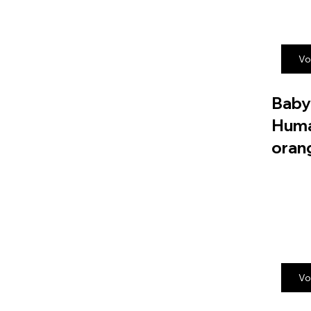
Vo
Baby
Huma
oran
Vo