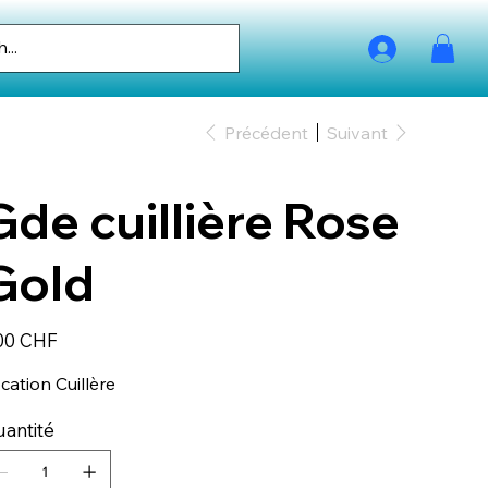
Précédent
Suivant
Gde cuillière Rose
Gold
00 CHF
cation Cuillère
antité