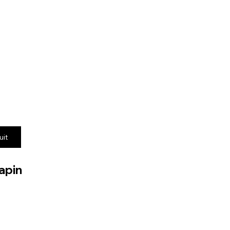
uit
apin