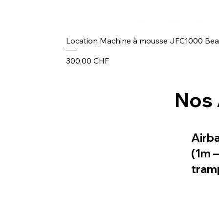
Location Machine à mousse JFC1000 Be
Prix
300,00 CHF
Nos 
Airb
(1m 
tram