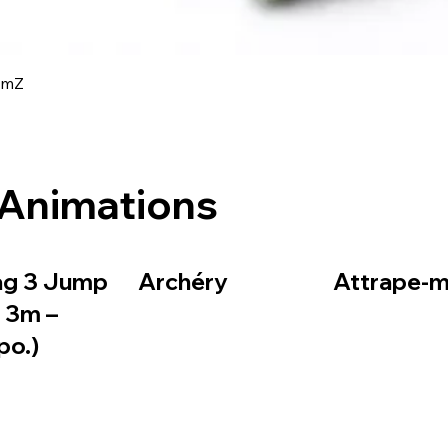
Aperçu rapide
amZ
Animations
ag 3 Jump
Archéry
Attrape-mo
– 3m –
po.)