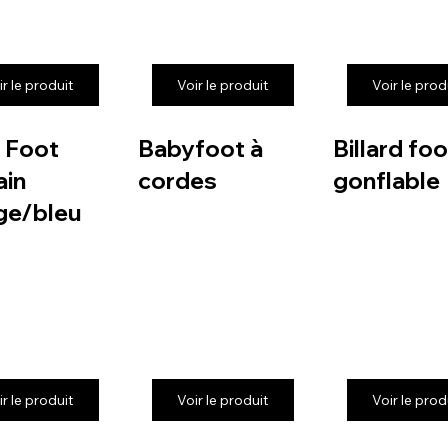
ir le produit
Voir le produit
Voir le prod
 Foot
Babyfoot à
Billard foo
in
cordes
gonflable
ge/bleu
ir le produit
Voir le produit
Voir le prod