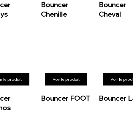
cer
Bouncer
Bouncer
ys
Chenille
Cheval
ir le produit
Voir le produit
Voir le prod
cer
Bouncer FOOT
Bouncer L
mos