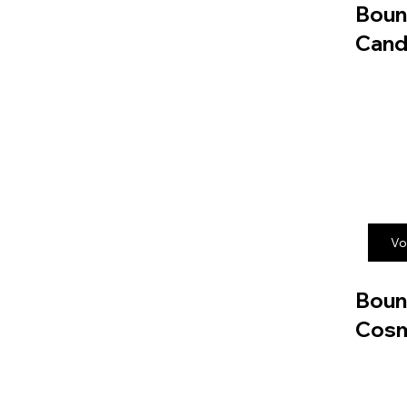
Boun
Cand
Vo
Boun
Cos