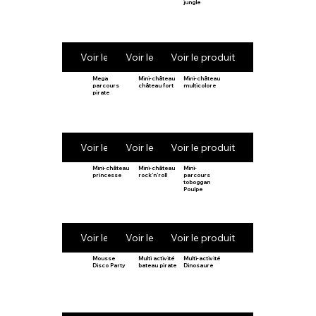
jungle
Voir le produit
Voir le produit
Voir le produit
Mega
Mini-château
Mini-château
parcours
château fort
multicolore
pirate
Voir le produit
Voir le produit
Voir le produit
Mini-château
Mini-château
Mini-
princesse
rock’n’roll
parcours
toboggan
Poulpe
Voir le produit
Voir le produit
Voir le produit
Mousse
Multi activité
Multi-activité
Disco Party
bateau pirate
Dinosaure