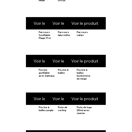
Ninja
circus
Voir le produit
Voir le produit
Voir le produit
Parcours
Parcours
Parcours
Gonflable
labyrinthe
safari
Plage 17m
Voir le produit
Voir le produit
Voir le produit
Piscine
Piscine à
Piscine à
gonflable
balles
balles
avec bateaux
bonhomme
de neige
Voir le produit
Voir le produit
Voir le produit
Piscine à
Piste de
Piste de luge
balles jungle
curling
(30m) avec
starter