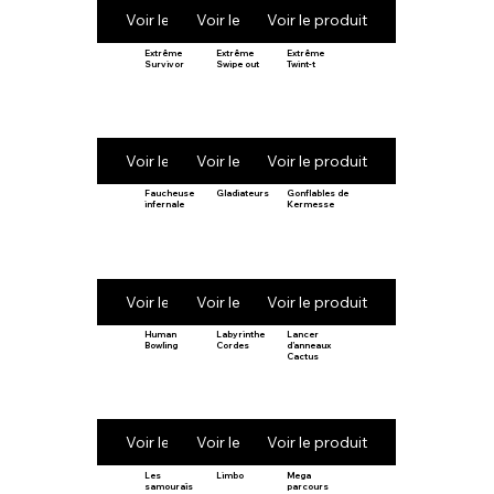
Voir le produit
Voir le produit
Voir le produit
Extrême
Extrême
Extrême
Survivor
Swipe out
Twint-t
Voir le produit
Voir le produit
Voir le produit
Faucheuse
Gladiateurs
Gonflables de
infernale
Kermesse
Voir le produit
Voir le produit
Voir le produit
Human
Labyrinthe
Lancer
Bowling
Cordes
d’anneaux
Cactus
Voir le produit
Voir le produit
Voir le produit
Les
Limbo
Mega
samouraïs
parcours