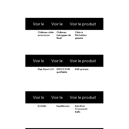
Voir le produit
Voir le produit
Voir le produit
Château slide
Château
Cible à
princesse
toboggan de
fléchettes
Noël
géante
Voir le produit
Voir le produit
Voir le produit
Digi-Sport 2.0
DISCO FUN
Défi grimpe
gonflable
Voir le produit
Voir le produit
Voir le produit
Echelle
Equilibrium
Extrême
Crossover
balls