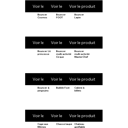
Voir le produit
Voir le produit
Voir le produit
Bouncer
Bouncer
Bouncer
Cosmos
FOOT
Lapin
Voir le produit
Voir le produit
Voir le produit
Bouncer Lit
Bouncer
Bouncer
princesse
multi-activité
multi-activité
Cirque
MasterChef
Voir le produit
Voir le produit
Voir le produit
Bouncer à
Bubble Foot
Cabine à
pingouins
billets
Voir le produit
Voir le produit
Voir le produit
Cage aux
Chasse taupe
Chateau
Mômes
gonflable