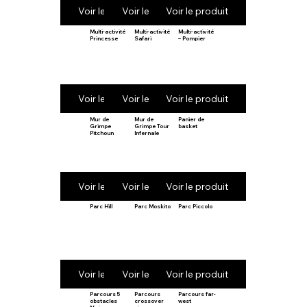
Voir le produit
Voir le produit
Voir le produit
Multi-activité
Multi-activité
Multi-activité
Princesse
Safari
– Pompier
Voir le produit
Voir le produit
Voir le produit
Mur de
Mur de
Panier de
Grimpe
Grimpe Tour
basket
Pitchoun
Infernale
Voir le produit
Voir le produit
Voir le produit
Parc Hill
Parc Moskito
Parc Piccolo
Voir le produit
Voir le produit
Voir le produit
Parcours 5
Parcours
Parcours far-
obstacles
crossover
west