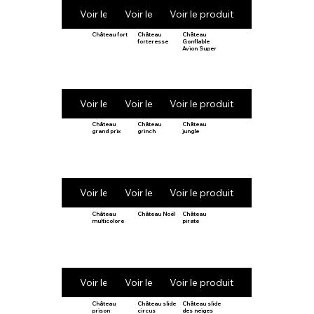
Voir le produit
Voir le produit
Voir le produit
Château fort
Château
Château
forteresse
Gonflable
Avion Super
Voir le produit
Voir le produit
Voir le produit
Château
Château
Château
grand prix
grinch
jungle
Voir le produit
Voir le produit
Voir le produit
Château
Château Noël
Château
multicolore
pirate
Voir le produit
Voir le produit
Voir le produit
Château
Château slide
Château slide
prison
circus
des neiges