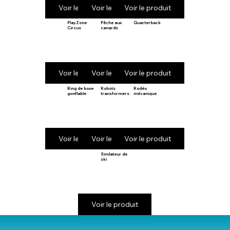
Voir le produit
Voir le produit
Voir le produit
PlayZone
Pêche aux
Quarterback
Circus
canards
Voir le produit
Voir le produit
Voir le produit
Ring de boxe
Robots
Rodéo
gonflable
transformers
mécanique
Voir le produit
Voir le produit
Voir le produit
Simlateur de
ski
Voir le produit