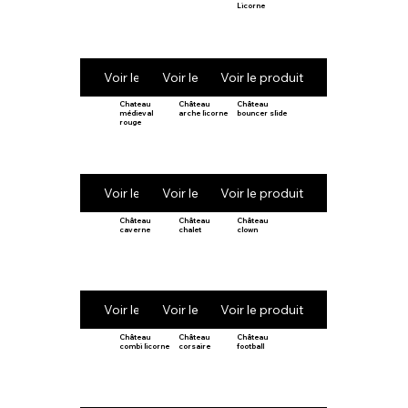
Licorne
Voir le produit
Voir le produit
Voir le produit
Chateau
Château
Château
médieval
arche licorne
bouncer slide
rouge
Voir le produit
Voir le produit
Voir le produit
Château
Château
Château
caverne
chalet
clown
Voir le produit
Voir le produit
Voir le produit
Château
Château
Château
combi licorne
corsaire
football