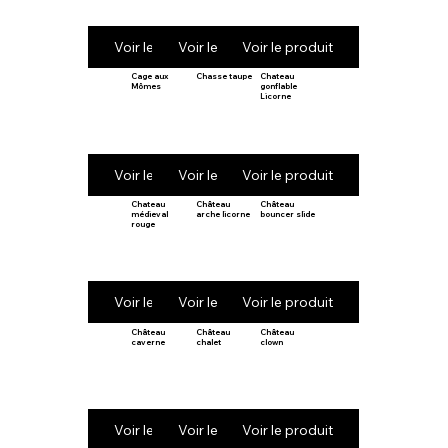
Voir le produit
Voir le produit
Voir le produit
Cage aux
Chasse taupe
Chateau
Mômes
gonflable
Licorne
Voir le produit
Voir le produit
Voir le produit
Chateau
Château
Château
médieval
arche licorne
bouncer slide
rouge
Voir le produit
Voir le produit
Voir le produit
Château
Château
Château
caverne
chalet
clown
Voir le produit
Voir le produit
Voir le produit