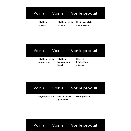
Voir le produit
Voir le produit
Voir le produit
Château
Château slide
Château slide
prison
circus
des neiges
Voir le produit
Voir le produit
Voir le produit
Château slide
Château
Cible à
princesse
toboggan de
fléchettes
Noël
géante
Voir le produit
Voir le produit
Voir le produit
Digi-Sport 2.0
DISCO FUN
Défi grimpe
gonflable
Voir le produit
Voir le produit
Voir le produit