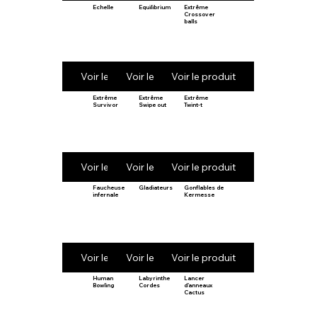
Echelle
Equilibrium
Extrême
Crossover
balls
Voir le produit
Voir le produit
Voir le produit
Extrême
Extrême
Extrême
Survivor
Swipe out
Twint-t
Voir le produit
Voir le produit
Voir le produit
Faucheuse
Gladiateurs
Gonflables de
infernale
Kermesse
Voir le produit
Voir le produit
Voir le produit
Human
Labyrinthe
Lancer
Bowling
Cordes
d’anneaux
Cactus