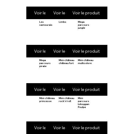
Voir le produit
Voir le produit
Voir le produit
Les
Limbo
Mega
samouraïs
parcours
jungle
Voir le produit
Voir le produit
Voir le produit
Mega
Mini-château
Mini-château
parcours
château fort
multicolore
pirate
Voir le produit
Voir le produit
Voir le produit
Mini-château
Mini-château
Mini-
princesse
rock’n’roll
parcours
toboggan
Poulpe
Voir le produit
Voir le produit
Voir le produit