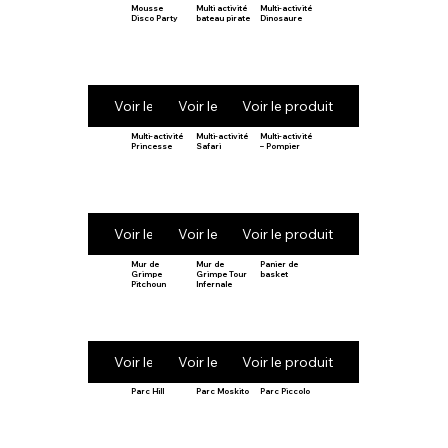
Mousse
Multi activité
Multi-activité
Disco Party
bateau pirate
Dinosaure
Voir le produit
Voir le produit
Voir le produit
Multi-activité
Multi-activité
Multi-activité
Princesse
Safari
– Pompier
Voir le produit
Voir le produit
Voir le produit
Mur de
Mur de
Panier de
Grimpe
Grimpe Tour
basket
Pitchoun
Infernale
Voir le produit
Voir le produit
Voir le produit
Parc Hill
Parc Moskito
Parc Piccolo