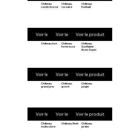
Château
Château
Château
combi licorne
corsaire
football
Voir le produit
Voir le produit
Voir le produit
Château fort
Château
Château
forteresse
Gonflable
Avion Super
Voir le produit
Voir le produit
Voir le produit
Château
Château
Château
grand prix
grinch
jungle
Voir le produit
Voir le produit
Voir le produit
Château
Château Noël
Château
multicolore
pirate