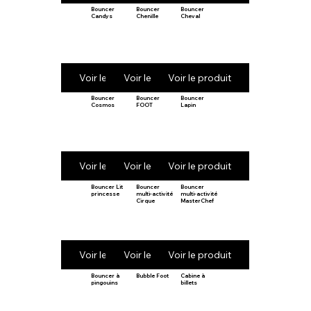
Bouncer
Bouncer
Bouncer
Candys
Chenille
Cheval
Voir le produit
Voir le produit
Voir le produit
Bouncer
Bouncer
Bouncer
Cosmos
FOOT
Lapin
Voir le produit
Voir le produit
Voir le produit
Bouncer Lit
Bouncer
Bouncer
princesse
multi-activité
multi-activité
Cirque
MasterChef
Voir le produit
Voir le produit
Voir le produit
Bouncer à
Bubble Foot
Cabine à
pingouins
billets