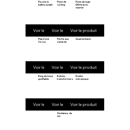
Piscine à
Piste de
Piste de luge
balles jungle
curling
(30m) avec
starter
Voir le produit
Voir le produit
Voir le produit
PlayZone
Pêche aux
Quarterback
Circus
canards
Voir le produit
Voir le produit
Voir le produit
Ring de boxe
Robots
Rodéo
gonflable
transformers
mécanique
Voir le produit
Voir le produit
Voir le produit
Simlateur de
ski