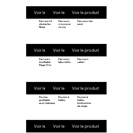
Voir le produit
Voir le produit
Voir le produit
Parcours 5
Parcours
Parcours far-
obstacles
crossover
west
Ninja
circus
Voir le produit
Voir le produit
Voir le produit
Parcours
Parcours
Parcours
Gonflable
labyrinthe
safari
Plage 17m
Voir le produit
Voir le produit
Voir le produit
Piscine
Piscine à
Piscine à
gonflable
balles
balles
avec bateaux
bonhomme
de neige
Voir le produit
Voir le produit
Voir le produit