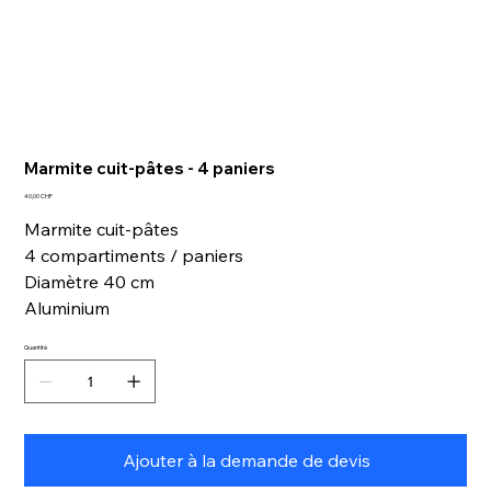
Marmite cuit-pâtes - 4 paniers
Prix
40,00 CHF
Marmite cuit-pâtes
4 compartiments / paniers
Diamètre 40 cm
Aluminium
Quantité
Ajouter à la demande de devis