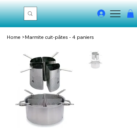
Home
>
Marmite cuit-pâtes - 4 paniers