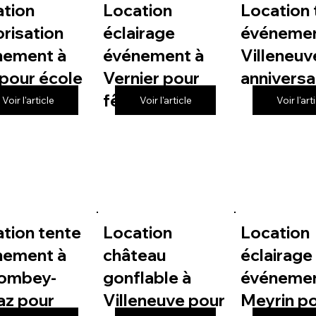
ation
Location
Location 
risation
éclairage
événemen
nement à
événement à
Villeneuv
pour école
Vernier pour
anniversa
fête de village
Voir l'article
Voir l'article
Voir l'art
tion tente
Location
Location
nement à
château
éclairage
lombey-
gonflable à
événemen
az pour
Villeneuve pour
Meyrin p