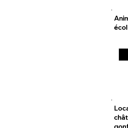
Ani
éco
Loc
châ
gonf