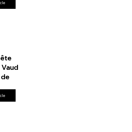
icle
fête
e Vaud
 de
icle