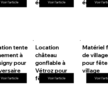
 de village
école
école
Voir l'article
Voir l'article
Voir l'art
tion tente
Location
Matériel 
nement à
château
de villag
igny pour
gonflable à
pour fête
versaire
Vétroz pour
village
fête de village
Voir l'article
Voir l'article
Voir l'art