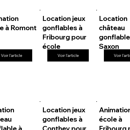
mation
Location jeux
Location
le à Romont
gonflables à
château
Fribourg pour
gonflable
école
Saxon
Voir l'article
Voir l'article
Voir l'art
ation
Location jeux
Animatio
teau
gonflables à
école à
lable à
Conthey pour
Fribourg 