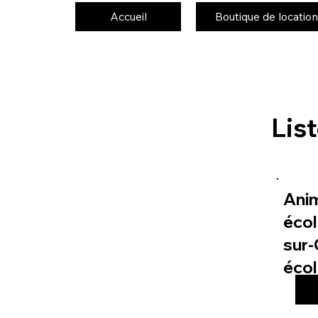
Accueil
Boutique de location
Lis
Ani
écol
sur-
éco