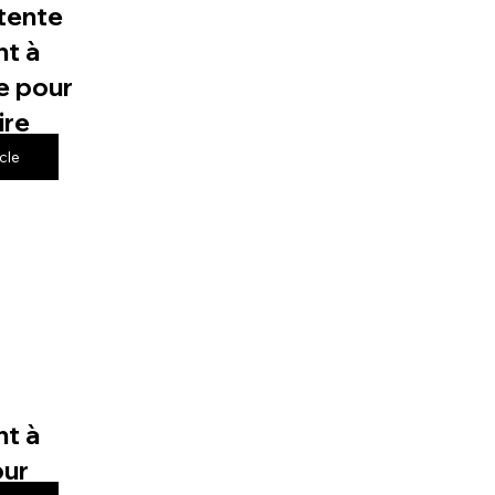
tente
t à
e pour
ire
icle
t à
our