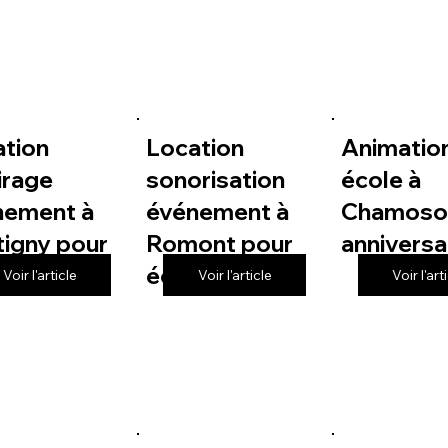
ation
Location
Animatio
irage
sonorisation
école à
nement à
événement à
Chamoso
igny pour
Romont pour
anniversa
le
école
Voir l'article
Voir l'article
Voir l'art