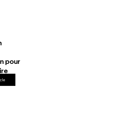
n
n pour
ire
icle