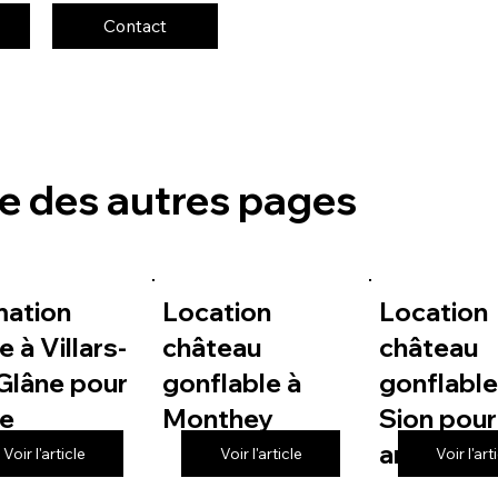
Contact
te des autres pages
mation
Location
Location
e à Villars-
château
château
Glâne pour
gonflable à
gonflable
le
Monthey
Sion pour
anniversa
Voir l'article
Voir l'article
Voir l'art