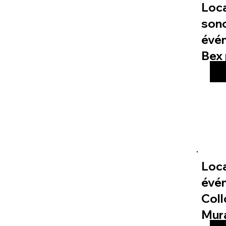
Loc
sono
évé
Bex 
Loca
évé
Col
Mur