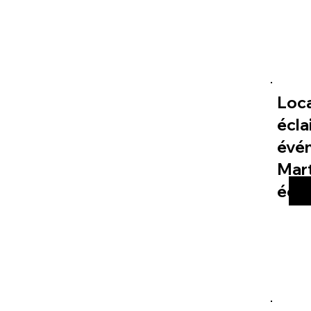
Loc
écla
évé
Mart
éco