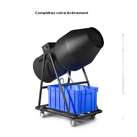
Complétez votre événement