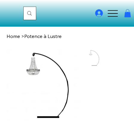
Home
>
Potence à Lustre