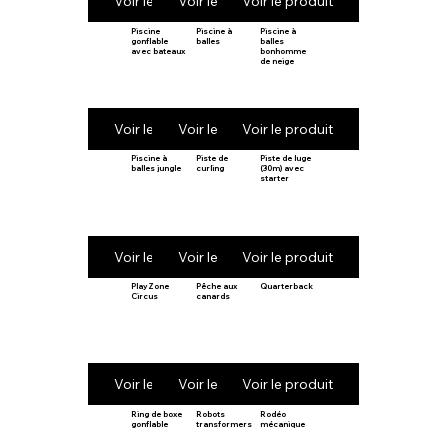
Voir le produit
Voir le produit
Voir le produit
Piscine
Piscine à
Piscine à
gonflable
balles
balles
avec bateaux
bonhomme
de neige
Voir le produit
Voir le produit
Voir le produit
Piscine à
Piste de
Piste de luge
balles jungle
curling
(30m) avec
starter
Voir le produit
Voir le produit
Voir le produit
PlayZone
Pêche aux
Quarterback
Circus
canards
Voir le produit
Voir le produit
Voir le produit
Ring de boxe
Robots
Rodéo
gonflable
transformers
mécanique