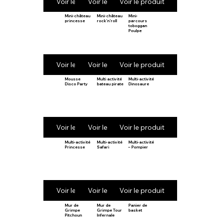
Voir le produit
Voir le produit
Voir le produit
Mini-château
Mini-château
Mini-
princesse
rock’n’roll
parcours
toboggan
Poulpe
Voir le produit
Voir le produit
Voir le produit
Mousse
Multi activité
Multi-activité
Disco Party
bateau pirate
Dinosaure
Voir le produit
Voir le produit
Voir le produit
Multi-activité
Multi-activité
Multi-activité
Princesse
Safari
– Pompier
Voir le produit
Voir le produit
Voir le produit
Mur de
Mur de
Panier de
Grimpe
Grimpe Tour
basket
Pitchoun
Infernale