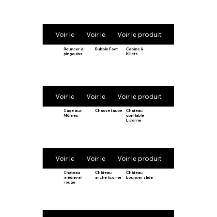
Voir le produit
Voir le produit
Voir le produit
Bouncer à
Bubble Foot
Cabine à
pingouins
billets
Voir le produit
Voir le produit
Voir le produit
Cage aux
Chasse taupe
Chateau
Mômes
gonflable
Licorne
Voir le produit
Voir le produit
Voir le produit
Chateau
Château
Château
médieval
arche licorne
bouncer slide
rouge