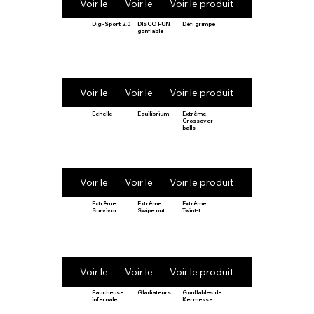
Voir le produit
Voir le produit
Voir le produit
Digi-Sport 2.0
DISCO FUN
Défi grimpe
gonflable
Voir le produit
Voir le produit
Voir le produit
Echelle
Equilibrium
Extrême
Crossover
balls
Voir le produit
Voir le produit
Voir le produit
Extrême
Extrême
Extrême
Survivor
Swipe out
Twint-t
Voir le produit
Voir le produit
Voir le produit
Faucheuse
Gladiateurs
Gonflables de
infernale
Kermesse