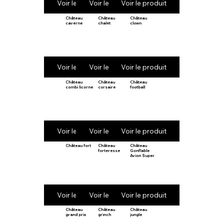
Voir le produit
Voir le produit
Voir le produit
Château
Château
Château
caverne
chalet
clown
Voir le produit
Voir le produit
Voir le produit
Château
Château
Château
combi licorne
corsaire
football
Voir le produit
Voir le produit
Voir le produit
Château fort
Château
Château
forteresse
Gonflable
Avion Super
Voir le produit
Voir le produit
Voir le produit
Château
Château
Château
grand prix
grinch
jungle