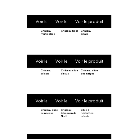
Voir le produit
Voir le produit
Voir le produit
Château
Château Noël
Château
multicolore
pirate
Voir le produit
Voir le produit
Voir le produit
Château
Château slide
Château slide
prison
circus
des neiges
Voir le produit
Voir le produit
Voir le produit
Château slide
Château
Cible à
princesse
toboggan de
fléchettes
Noël
géante