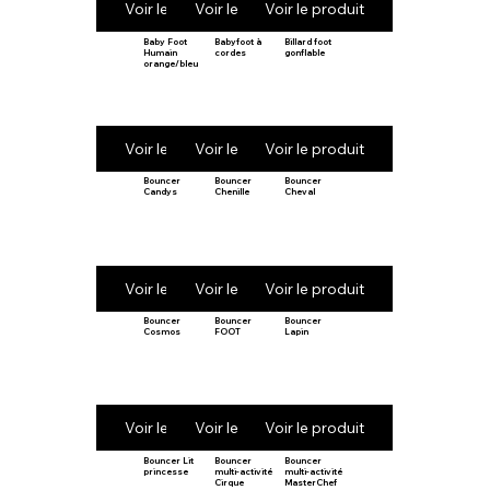
Voir le produit
Voir le produit
Voir le produit
Baby Foot
Babyfoot à
Billard foot
Humain
cordes
gonflable
orange/bleu
Voir le produit
Voir le produit
Voir le produit
Bouncer
Bouncer
Bouncer
Candys
Chenille
Cheval
Voir le produit
Voir le produit
Voir le produit
Bouncer
Bouncer
Bouncer
Cosmos
FOOT
Lapin
Voir le produit
Voir le produit
Voir le produit
Bouncer Lit
Bouncer
Bouncer
princesse
multi-activité
multi-activité
Cirque
MasterChef