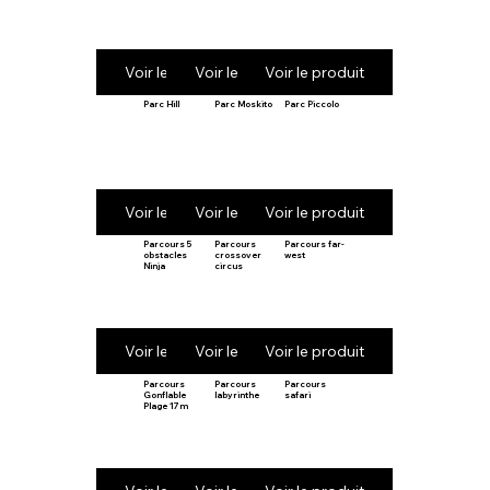
Voir le produit
Voir le produit
Voir le produit
Parc Hill
Parc Moskito
Parc Piccolo
Voir le produit
Voir le produit
Voir le produit
Parcours 5
Parcours
Parcours far-
obstacles
crossover
west
Ninja
circus
Voir le produit
Voir le produit
Voir le produit
Parcours
Parcours
Parcours
Gonflable
labyrinthe
safari
Plage 17m