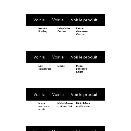
Voir le produit
Voir le produit
Voir le produit
Human
Labyrinthe
Lancer
Bowling
Cordes
d’anneaux
Cactus
Voir le produit
Voir le produit
Voir le produit
Les
Limbo
Mega
samouraïs
parcours
jungle
Voir le produit
Voir le produit
Voir le produit
Mega
Mini-château
Mini-château
parcours
château fort
multicolore
pirate