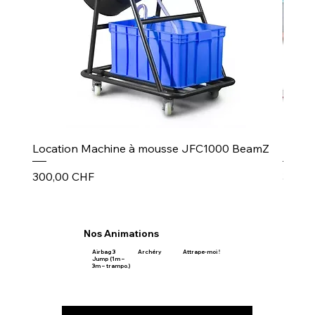
Location Machine à mousse JFC1000 BeamZ
Puiss
Prix
Prix
300,00 CHF
30,00
Nos Animations
Airbag 3
Archéry
Attrape-moi !
Jump (1m –
3m – trampo.)