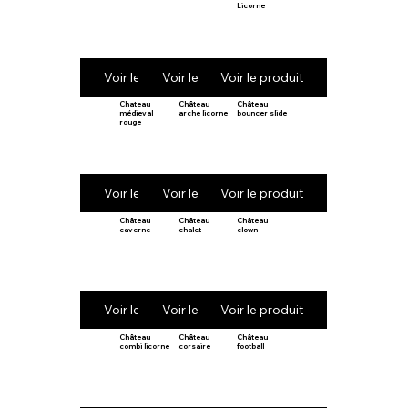
Licorne
Voir le produit
Voir le produit
Voir le produit
Chateau
Château
Château
médieval
arche licorne
bouncer slide
rouge
Voir le produit
Voir le produit
Voir le produit
Château
Château
Château
caverne
chalet
clown
Voir le produit
Voir le produit
Voir le produit
Château
Château
Château
combi licorne
corsaire
football