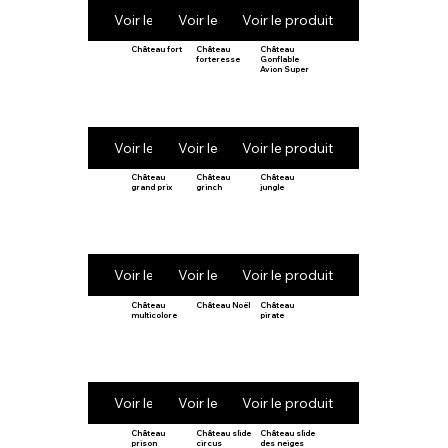
Voir le produit
Voir le produit
Voir le produit
Château fort
Château
Château
forteresse
Gonflable
Avion Super
Voir le produit
Voir le produit
Voir le produit
Château
Château
Château
grand prix
grinch
jungle
Voir le produit
Voir le produit
Voir le produit
Château
Château Noël
Château
multicolore
pirate
Voir le produit
Voir le produit
Voir le produit
Château
Château slide
Château slide
prison
circus
des neiges