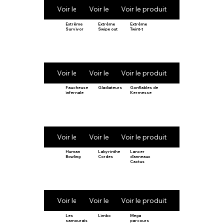
Voir le produit
Voir le produit
Voir le produit
Extrême
Extrême
Extrême
Survivor
Swipe out
Twint-t
Voir le produit
Voir le produit
Voir le produit
Faucheuse
Gladiateurs
Gonflables de
infernale
Kermesse
Voir le produit
Voir le produit
Voir le produit
Human
Labyrinthe
Lancer
Bowling
Cordes
d’anneaux
Cactus
Voir le produit
Voir le produit
Voir le produit
Les
Limbo
Mega
samouraïs
parcours