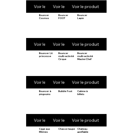
Voir le produit
Voir le produit
Voir le produit
Bouncer
Bouncer
Bouncer
Cosmos
FOOT
Lapin
Voir le produit
Voir le produit
Voir le produit
Bouncer Lit
Bouncer
Bouncer
princesse
multi-activité
multi-activité
Cirque
MasterChef
Voir le produit
Voir le produit
Voir le produit
Bouncer à
Bubble Foot
Cabine à
pingouins
billets
Voir le produit
Voir le produit
Voir le produit
Cage aux
Chasse taupe
Chateau
Mômes
gonflable