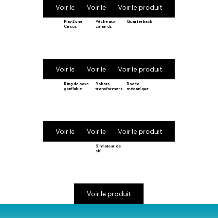
Voir le produit
Voir le produit
Voir le produit
PlayZone
Pêche aux
Quarterback
Circus
canards
Voir le produit
Voir le produit
Voir le produit
Ring de boxe
Robots
Rodéo
gonflable
transformers
mécanique
Voir le produit
Voir le produit
Voir le produit
Simlateur de
ski
Voir le produit