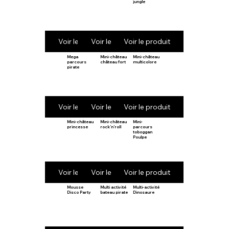
jungle
Voir le produit
Voir le produit
Voir le produit
Mega
Mini-château
Mini-château
parcours
château fort
multicolore
pirate
Voir le produit
Voir le produit
Voir le produit
Mini-château
Mini-château
Mini-
princesse
rock’n’roll
parcours
toboggan
Poulpe
Voir le produit
Voir le produit
Voir le produit
Mousse
Multi activité
Multi-activité
Disco Party
bateau pirate
Dinosaure