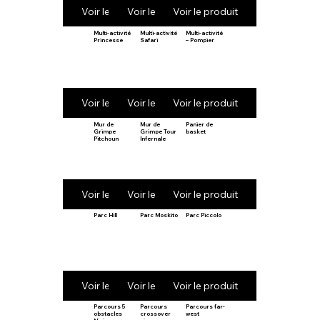
Voir le produit
Voir le produit
Voir le produit
Multi-activité
Multi-activité
Multi-activité
Princesse
Safari
– Pompier
Voir le produit
Voir le produit
Voir le produit
Mur de
Mur de
Panier de
Grimpe
Grimpe Tour
basket
Pitchoun
Infernale
Voir le produit
Voir le produit
Voir le produit
Parc Hill
Parc Moskito
Parc Piccolo
Voir le produit
Voir le produit
Voir le produit
Parcours 5
Parcours
Parcours far-
obstacles
crossover
west