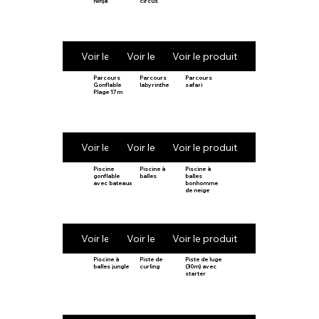
Ninja
circus
Voir le produit
Voir le produit
Voir le produit
Parcours
Parcours
Parcours
Gonflable
labyrinthe
safari
Plage 17m
Voir le produit
Voir le produit
Voir le produit
Piscine
Piscine à
Piscine à
gonflable
balles
balles
avec bateaux
bonhomme
de neige
Voir le produit
Voir le produit
Voir le produit
Piscine à
Piste de
Piste de luge
balles jungle
curling
(30m) avec
starter