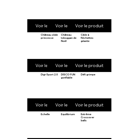
Voir le produit
Voir le produit
Voir le produit
Château slide
Château
Cible à
princesse
toboggan de
fléchettes
Noël
géante
Voir le produit
Voir le produit
Voir le produit
Digi-Sport 2.0
DISCO FUN
Défi grimpe
gonflable
Voir le produit
Voir le produit
Voir le produit
Echelle
Equilibrium
Extrême
Crossover
balls