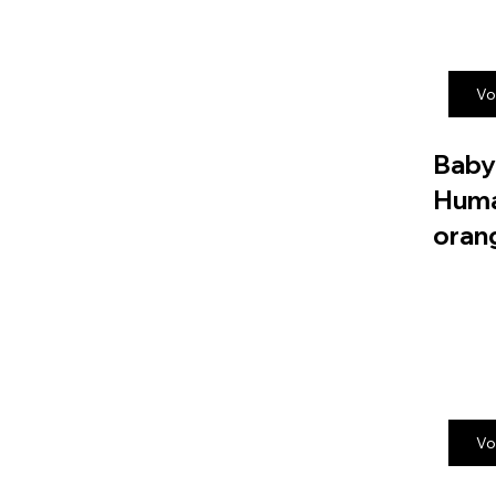
Vo
Baby
Huma
oran
Vo