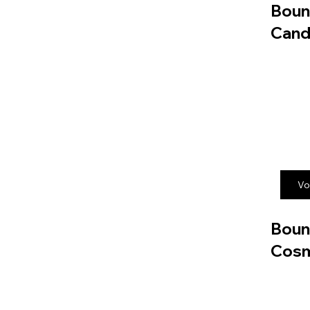
Boun
Cand
Vo
Boun
Cos