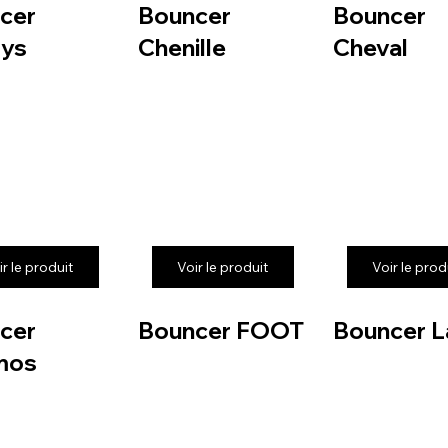
cer
Bouncer
Bouncer
ys
Chenille
Cheval
ir le produit
Voir le produit
Voir le prod
cer
Bouncer FOOT
Bouncer L
mos