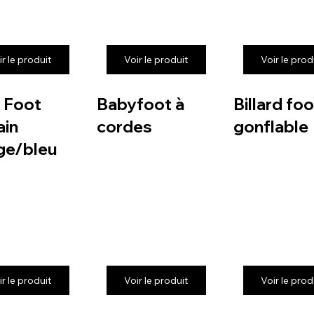
ir le produit
Voir le produit
Voir le prod
 Foot
Babyfoot à
Billard foo
in
cordes
gonflable
ge/bleu
ir le produit
Voir le produit
Voir le prod