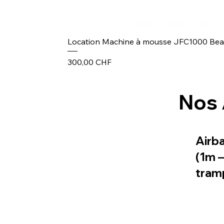
Location Machine à mousse JFC1000 Be
Prix
300,00 CHF
Nos 
Airb
(1m 
tram