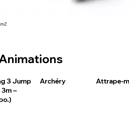
Aperçu rapide
amZ
Animations
ag 3 Jump
Archéry
Attrape-mo
– 3m –
po.)