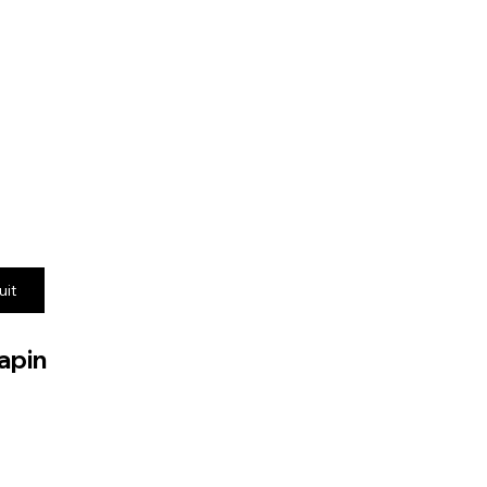
uit
apin