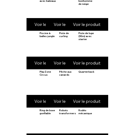
avec bateaux
bonhomme
de neige
Voir le produit
Voir le produit
Voir le produit
Piscine à
Piste de
Piste de luge
balles jungle
curling
(30m) avec
starter
Voir le produit
Voir le produit
Voir le produit
PlayZone
Pêche aux
Quarterback
Circus
canards
Voir le produit
Voir le produit
Voir le produit
Ring de boxe
Robots
Rodéo
gonflable
transformers
mécanique