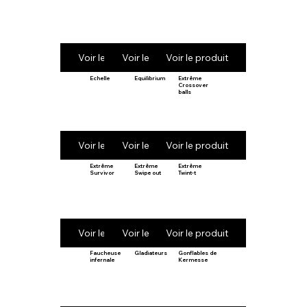
Voir le produit
Voir le produit
Voir le produit
Echelle
Equilibrium
Extrême
Crossover
balls
Voir le produit
Voir le produit
Voir le produit
Extrême
Extrême
Extrême
Survivor
Swipe out
Twint-t
Voir le produit
Voir le produit
Voir le produit
Faucheuse
Gladiateurs
Gonflables de
infernale
Kermesse