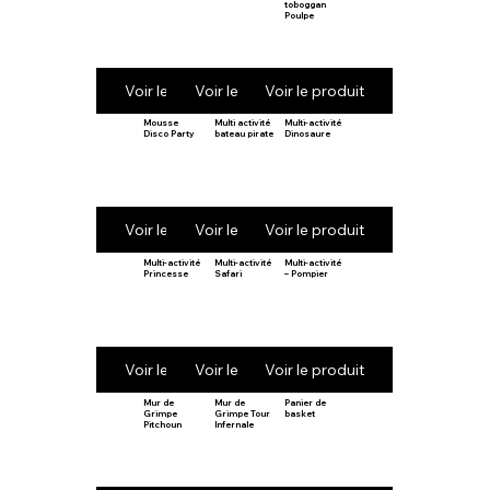
toboggan
Poulpe
Voir le produit
Voir le produit
Voir le produit
Mousse
Multi activité
Multi-activité
Disco Party
bateau pirate
Dinosaure
Voir le produit
Voir le produit
Voir le produit
Multi-activité
Multi-activité
Multi-activité
Princesse
Safari
– Pompier
Voir le produit
Voir le produit
Voir le produit
Mur de
Mur de
Panier de
Grimpe
Grimpe Tour
basket
Pitchoun
Infernale