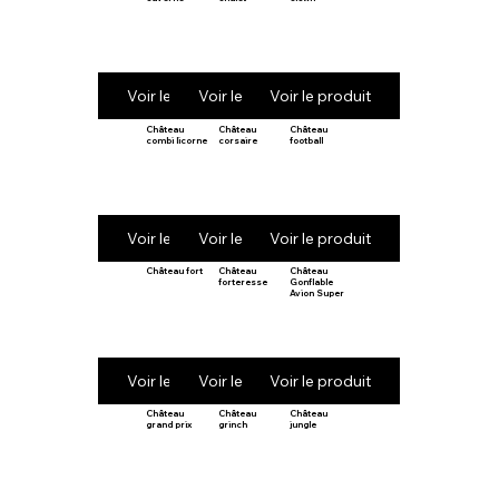
Voir le produit
Voir le produit
Voir le produit
Château
Château
Château
combi licorne
corsaire
football
Voir le produit
Voir le produit
Voir le produit
Château fort
Château
Château
forteresse
Gonflable
Avion Super
Voir le produit
Voir le produit
Voir le produit
Château
Château
Château
grand prix
grinch
jungle