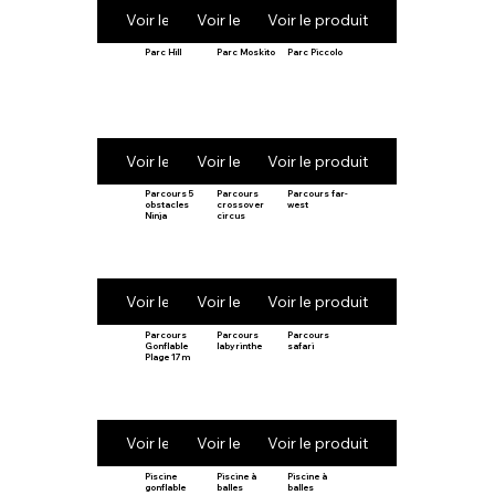
Voir le produit
Voir le produit
Voir le produit
Parc Hill
Parc Moskito
Parc Piccolo
Voir le produit
Voir le produit
Voir le produit
Parcours 5
Parcours
Parcours far-
obstacles
crossover
west
Ninja
circus
Voir le produit
Voir le produit
Voir le produit
Parcours
Parcours
Parcours
Gonflable
labyrinthe
safari
Plage 17m
Voir le produit
Voir le produit
Voir le produit
Piscine
Piscine à
Piscine à
gonflable
balles
balles