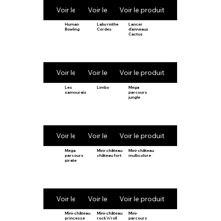
Voir le produit
Voir le produit
Voir le produit
Human
Labyrinthe
Lancer
Bowling
Cordes
d’anneaux
Cactus
Voir le produit
Voir le produit
Voir le produit
Les
Limbo
Mega
samouraïs
parcours
jungle
Voir le produit
Voir le produit
Voir le produit
Mega
Mini-château
Mini-château
parcours
château fort
multicolore
pirate
Voir le produit
Voir le produit
Voir le produit
Mini-château
Mini-château
Mini-
princesse
rock’n’roll
parcours