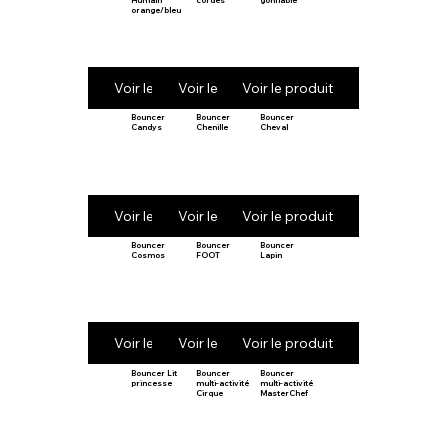
orange/bleu
Voir le produit
Voir le produit
Voir le produit
Bouncer
Bouncer
Bouncer
Candys
Chenille
Cheval
Voir le produit
Voir le produit
Voir le produit
Bouncer
Bouncer
Bouncer
Cosmos
FOOT
Lapin
Voir le produit
Voir le produit
Voir le produit
Bouncer Lit
Bouncer
Bouncer
princesse
multi-activité
multi-activité
Cirque
MasterChef