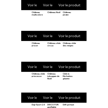
Voir le produit
Voir le produit
Voir le produit
Château
Château Noël
Château
multicolore
pirate
Voir le produit
Voir le produit
Voir le produit
Château
Château slide
Château slide
prison
circus
des neiges
Voir le produit
Voir le produit
Voir le produit
Château slide
Château
Cible à
princesse
toboggan de
fléchettes
Noël
géante
Voir le produit
Voir le produit
Voir le produit
Digi-Sport 2.0
DISCO FUN
Défi grimpe
gonflable