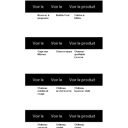
Voir le produit
Voir le produit
Voir le produit
Bouncer à
Bubble Foot
Cabine à
pingouins
billets
Voir le produit
Voir le produit
Voir le produit
Cage aux
Chasse taupe
Chateau
Mômes
gonflable
Licorne
Voir le produit
Voir le produit
Voir le produit
Chateau
Château
Château
médieval
arche licorne
bouncer slide
rouge
Voir le produit
Voir le produit
Voir le produit
Château
Château
Château
caverne
chalet
clown