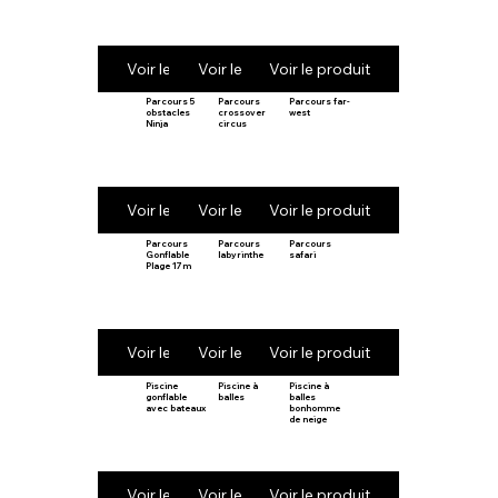
Voir le produit
Voir le produit
Voir le produit
Parcours 5
Parcours
Parcours far-
obstacles
crossover
west
Ninja
circus
Voir le produit
Voir le produit
Voir le produit
Parcours
Parcours
Parcours
Gonflable
labyrinthe
safari
Plage 17m
Voir le produit
Voir le produit
Voir le produit
Piscine
Piscine à
Piscine à
gonflable
balles
balles
avec bateaux
bonhomme
de neige
Voir le produit
Voir le produit
Voir le produit