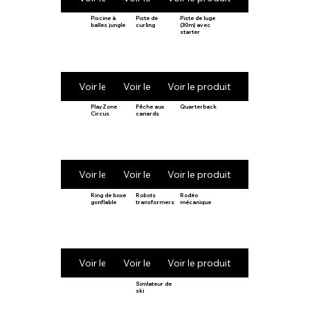
Piscine à
Piste de
Piste de luge
balles jungle
curling
(30m) avec
starter
Voir le produit
Voir le produit
Voir le produit
PlayZone
Pêche aux
Quarterback
Circus
canards
Voir le produit
Voir le produit
Voir le produit
Ring de boxe
Robots
Rodéo
gonflable
transformers
mécanique
Voir le produit
Voir le produit
Voir le produit
Simlateur de
ski