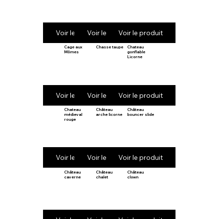
Voir le produit
Voir le produit
Voir le produit
Cage aux
Chasse taupe
Chateau
Mômes
gonflable
Licorne
Voir le produit
Voir le produit
Voir le produit
Chateau
Château
Château
médieval
arche licorne
bouncer slide
rouge
Voir le produit
Voir le produit
Voir le produit
Château
Château
Château
caverne
chalet
clown