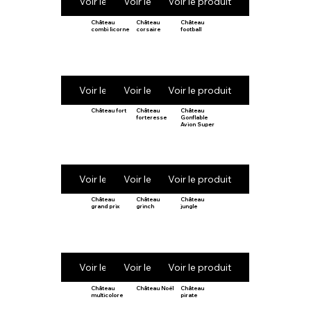
Voir le produit
Voir le produit
Voir le produit
Château
Château
Château
combi licorne
corsaire
football
Voir le produit
Voir le produit
Voir le produit
Château fort
Château
Château
forteresse
Gonflable
Avion Super
Voir le produit
Voir le produit
Voir le produit
Château
Château
Château
grand prix
grinch
jungle
Voir le produit
Voir le produit
Voir le produit
Château
Château Noël
Château
multicolore
pirate