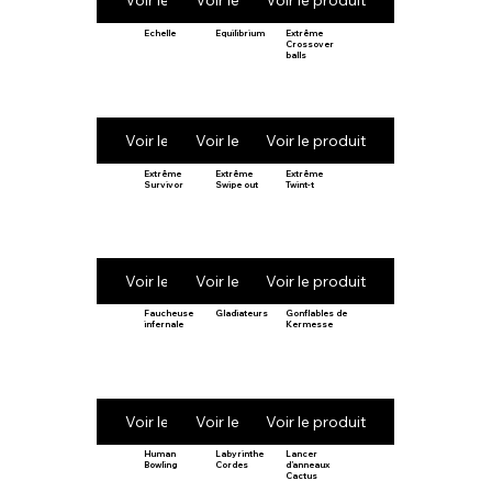
Voir le produit
Voir le produit
Voir le produit
Echelle
Equilibrium
Extrême
Crossover
balls
Voir le produit
Voir le produit
Voir le produit
Extrême
Extrême
Extrême
Survivor
Swipe out
Twint-t
Voir le produit
Voir le produit
Voir le produit
Faucheuse
Gladiateurs
Gonflables de
infernale
Kermesse
Voir le produit
Voir le produit
Voir le produit
Human
Labyrinthe
Lancer
Bowling
Cordes
d’anneaux
Cactus