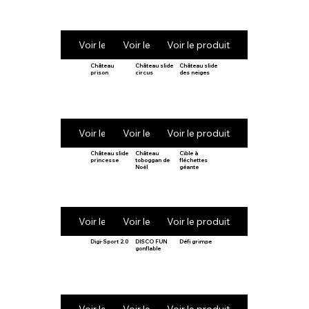
Voir le produit
Voir le produit
Voir le produit
Château
Château slide
Château slide
prison
circus
des neiges
Voir le produit
Voir le produit
Voir le produit
Château slide
Château
Cible à
princesse
toboggan de
fléchettes
Noël
géante
Voir le produit
Voir le produit
Voir le produit
Digi-Sport 2.0
DISCO FUN
Défi grimpe
gonflable