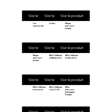
Voir le produit
Voir le produit
Voir le produit
Les
Limbo
Mega
samouraïs
parcours
jungle
Voir le produit
Voir le produit
Voir le produit
Mega
Mini-château
Mini-château
parcours
château fort
multicolore
pirate
Voir le produit
Voir le produit
Voir le produit
Mini-château
Mini-château
Mini-
princesse
rock’n’roll
parcours
toboggan
Poulpe
Voir le produit
Voir le produit
Voir le produit