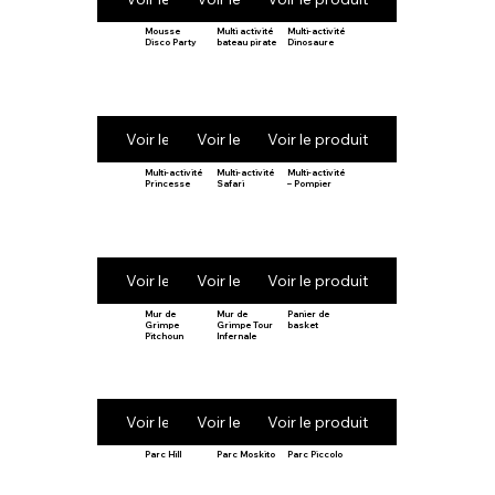
Mousse
Multi activité
Multi-activité
Disco Party
bateau pirate
Dinosaure
Voir le produit
Voir le produit
Voir le produit
Multi-activité
Multi-activité
Multi-activité
Princesse
Safari
– Pompier
Voir le produit
Voir le produit
Voir le produit
Mur de
Mur de
Panier de
Grimpe
Grimpe Tour
basket
Pitchoun
Infernale
Voir le produit
Voir le produit
Voir le produit
Parc Hill
Parc Moskito
Parc Piccolo