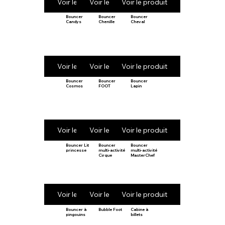
Voir le produit
Voir le produit
Voir le produit
Bouncer
Bouncer
Bouncer
Candys
Chenille
Cheval
Voir le produit
Voir le produit
Voir le produit
Bouncer
Bouncer
Bouncer
Cosmos
FOOT
Lapin
Voir le produit
Voir le produit
Voir le produit
Bouncer Lit
Bouncer
Bouncer
princesse
multi-activité
multi-activité
Cirque
MasterChef
Voir le produit
Voir le produit
Voir le produit
Bouncer à
Bubble Foot
Cabine à
pingouins
billets