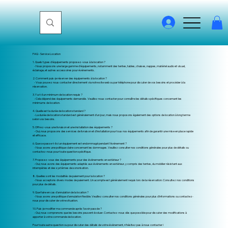
FAQ - Service Location
1. Quels types d'équipements proposez-vous à la location ?
- Nous proposons une large gamme d'équipements, notamment des tentes, tables, chaises, nappes, matériel audio et visuel,
éclairage, et autres accessoires pour événements.
2. Comment puis-je réserver des équipements à la location ?
- Vous pouvez nous contacter directement via notre site web ou par téléphone pour discuter de vos besoins et procéder à la
réservation.
3. Y a-t-il un minimum de location requis ?
- Cela dépend des équipements demandés. Veuillez nous contacter pour connaître les détails spécifiques concernant les
minimums de location.
4. Quelle est la durée de location standard ?
- La durée de location standard est généralement d'un jour, mais nous proposons également des options de location à long terme
selon vos besoins.
5. Offrez-vous une livraison et une installation des équipements ?
- Oui, nous proposons des services de livraison et d'installation pour tous nos équipements afin de garantir une mise en place rapide
et efficace.
6. Que se passe-t-il si un équipement est endommagé pendant l'événement ?
- Nous avons une politique claire concernant les dommages. Veuillez consulter nos conditions générales pour plus de détails ou
contactez-nous pour toute question spécifique.
7. Proposez-vous des équipements pour des événements en extérieur ?
- Oui, nous avons des équipements adaptés aux événements en extérieur, y compris des tentes, du mobilier résistant aux
intempéries et des systèmes de sonorisation.
8. Quelles sont les modalités de paiement pour la location ?
- Nous acceptons divers modes de paiement. Un acompte est généralement requis lors de la réservation. Consultez nos conditions
pour plus de détails.
9. Que faire en cas d'annulation de la location ?
- Nous avons une politique d'annulation flexible. Veuillez consulter nos conditions générales pour plus d'informations ou contactez-
nous pour discuter de votre situation.
10. Puis-je modifier ma commande après l'avoir passée ?
- Oui, nous comprenons que les besoins peuvent évoluer. Contactez-nous dès que possible pour discuter des modifications à
apporter à votre commande de location.
Pour toute autre question ou pour discuter des détails de votre événement, n'hésitez pas à nous contacter !