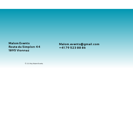
Les Animations Incontournables pour
Réussir Votre Événement avec Malom
Events
Malom Events
Malom.events@gmail.com
Route du Simplon 44
+41 79 523 88 86
1895 Vionnaz
© 2024 by Malom Events.