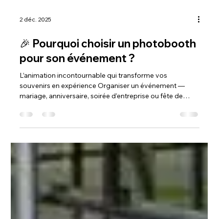
2 déc. 2025
🎉 Pourquoi choisir un photobooth
pour son événement ?
L’animation incontournable qui transforme vos
souvenirs en expérience Organiser un événement —
mariage, anniversaire, soirée d’entreprise ou fête de
famille —, c’est chercher à créer un moment spécial dont
tout le monde se souviendra. Dans cette quête de “l’effet
waouh”, une animation se distingue aujourd’hui comme
un must-have : le photobooth . Bien plus qu’un simple
appareil photo, c’est une expérience interactive qui
rassemble, amuse et immortalise les plus beaux instants.