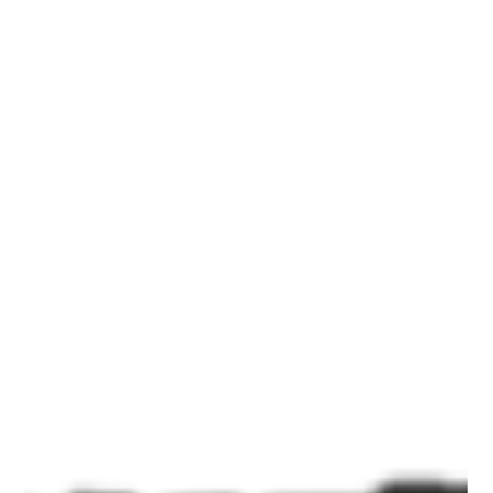
1. Les Structures Gonflables : Amusement Garanti 🏰
Châteaux Gonflables Pour les enfants, rien de plus
magique ! Couleurs vives, thèmes variés, sécurité
maximale. 🏃 Parcours & Jeux Gonflables Idéal pour les
défis, team-building ou kermesses. Courses, obstacles,
challenges amusants. 🛝 Toboggans Gonflables
Adrénaline et rires assurés ! Parfait pour festivals et
journées estivales. 2. L’Aventure et la Nature 🌲
Accrobranche & Parcours Aventure Une activité ludique
et sportive,