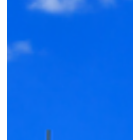
demande une planification minutieuse.Et parmi les
éléments clés du succès : la location de matériel
événementiel . Mais même les organisateurs les plus
expérimentés peuvent tomber dans certains
pièges.Voici les 10 erreurs les plus fréquentes — et nos
conseils pour les éviter . 1. Ne pas définir clairement ses
besoins Beaucoup d’organisateurs contactent leur
prestataire s