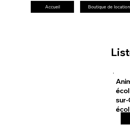
Accueil
Boutique de location
Lis
Ani
écol
sur-
éco