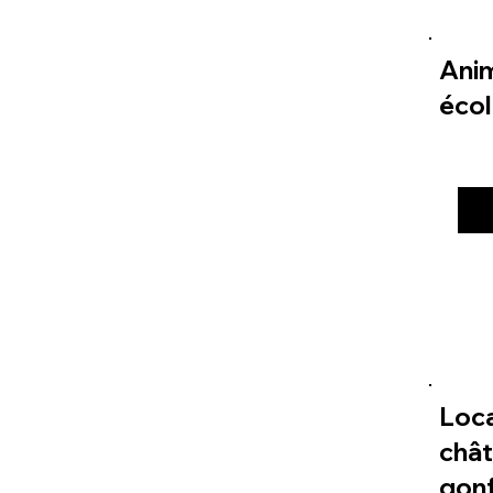
Ani
éco
Loc
châ
gonf