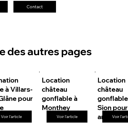
Contact
te des autres pages
mation
Location
Location
e à Villars-
château
château
Glâne pour
gonflable à
gonflable
le
Monthey
Sion pour
anniversa
Voir l'article
Voir l'article
Voir l'art