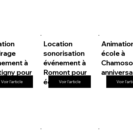
ation
Location
Animatio
irage
sonorisation
école à
nement à
événement à
Chamoso
igny pour
Romont pour
anniversa
le
école
Voir l'article
Voir l'article
Voir l'art