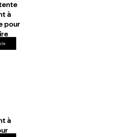
tente
t à
e pour
ire
icle
t à
our