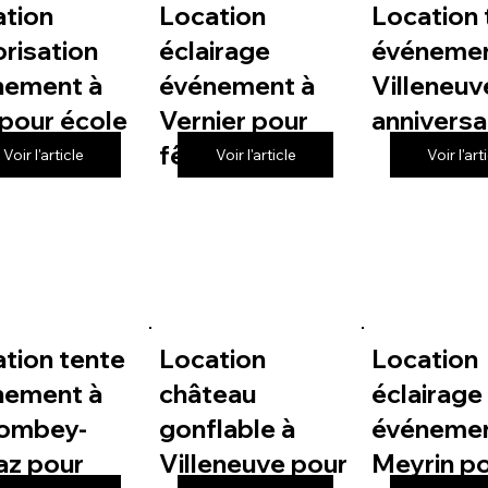
ation
Location
Location 
risation
éclairage
événemen
nement à
événement à
Villeneuv
pour école
Vernier pour
anniversa
fête de village
Voir l'article
Voir l'article
Voir l'art
tion tente
Location
Location
nement à
château
éclairage
lombey-
gonflable à
événemen
az pour
Villeneuve pour
Meyrin p