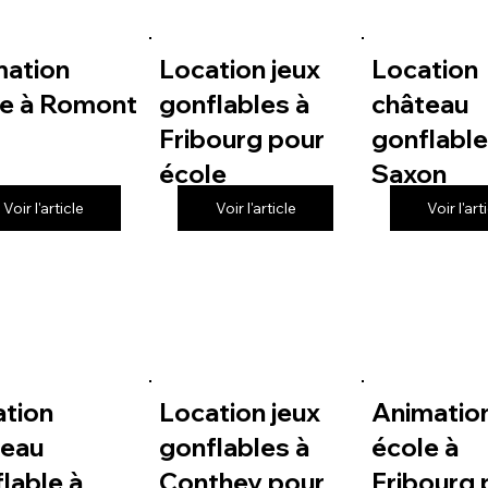
mation
Location jeux
Location
le à Romont
gonflables à
château
Fribourg pour
gonflable
école
Saxon
Voir l'article
Voir l'article
Voir l'art
ation
Location jeux
Animatio
teau
gonflables à
école à
lable à
Conthey pour
Fribourg 