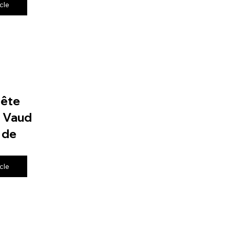
icle
fête
e Vaud
 de
icle