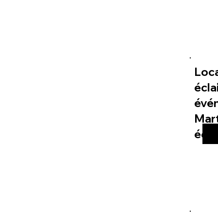
Loc
écla
évé
Mart
éco