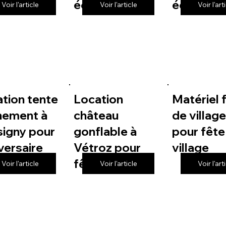
 de village
école
école
Voir l'article
Voir l'article
Voir l'art
tion tente
Location
Matériel 
nement à
château
de villag
igny pour
gonflable à
pour fête
versaire
Vétroz pour
village
fête de village
Voir l'article
Voir l'article
Voir l'art