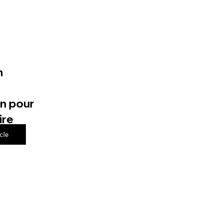
n
n pour
ire
icle