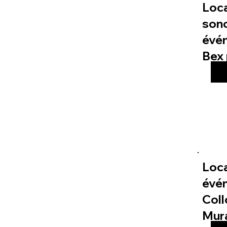
Loc
sono
évé
Bex 
Loca
évé
Col
Mur