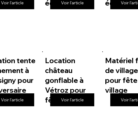
 de village
école
école
Voir l'article
Voir l'article
Voir l'art
tion tente
Location
Matériel 
nement à
château
de villag
igny pour
gonflable à
pour fête
versaire
Vétroz pour
village
fête de village
Voir l'article
Voir l'article
Voir l'art