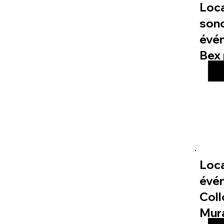
Loc
sono
évé
Bex 
Loca
évé
Col
Mur