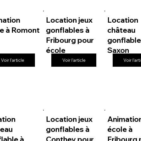
mation
Location jeux
Location
le à Romont
gonflables à
château
Fribourg pour
gonflable
école
Saxon
Voir l'article
Voir l'article
Voir l'art
ation
Location jeux
Animatio
teau
gonflables à
école à
lable à
Conthey pour
Fribourg 