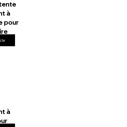
tente
t à
e pour
ire
icle
t à
our