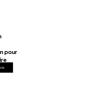
n
n pour
ire
icle