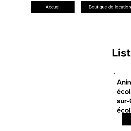
Accueil
Boutique de location
Lis
Ani
écol
sur-
éco