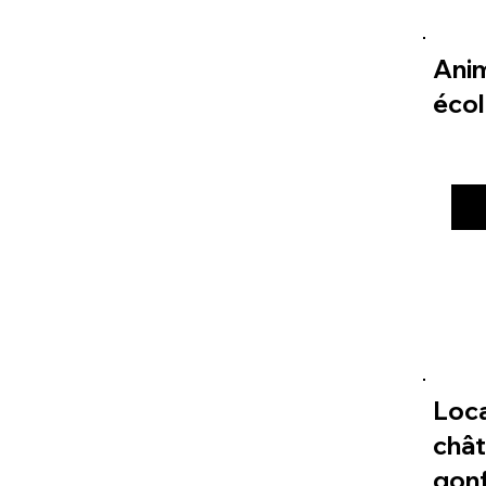
Ani
éco
Loc
châ
gonf