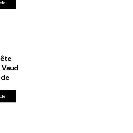
icle
fête
e Vaud
 de
icle