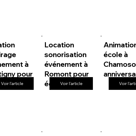
ation
Location
Animatio
irage
sonorisation
école à
nement à
événement à
Chamoso
igny pour
Romont pour
anniversa
le
école
Voir l'article
Voir l'article
Voir l'art