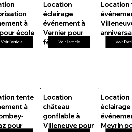
ation
Location
Location 
risation
éclairage
événemen
nement à
événement à
Villeneuv
pour école
Vernier pour
anniversa
fête de village
Voir l'article
Voir l'article
Voir l'art
tion tente
Location
Location
nement à
château
éclairage
lombey-
gonflable à
événemen
az pour
Villeneuve pour
Meyrin p