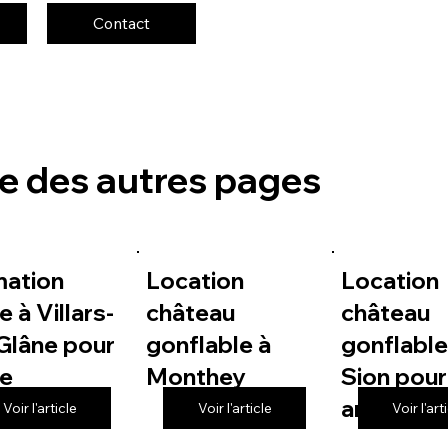
Contact
te des autres pages
mation
Location
Location
e à Villars-
château
château
Glâne pour
gonflable à
gonflable
le
Monthey
Sion pour
anniversa
Voir l'article
Voir l'article
Voir l'art