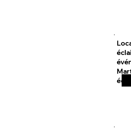
Loc
écla
évé
Mart
éco