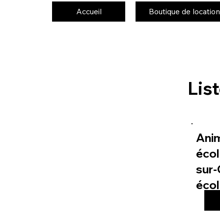
Accueil
Boutique de location
Lis
Ani
écol
sur-
éco