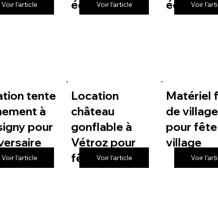
 de village
école
école
Voir l'article
Voir l'article
Voir l'art
tion tente
Location
Matériel 
nement à
château
de villag
igny pour
gonflable à
pour fête
versaire
Vétroz pour
village
fête de village
Voir l'article
Voir l'article
Voir l'art