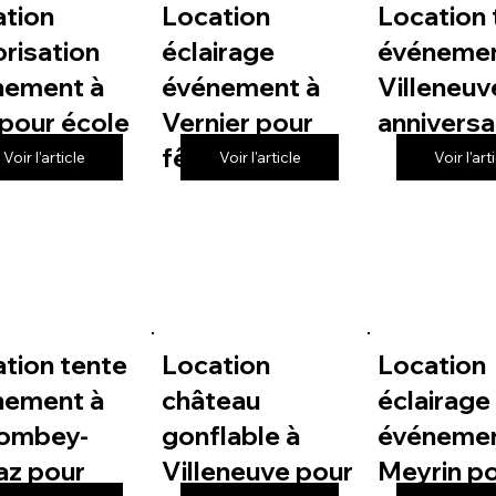
ation
Location
Location 
risation
éclairage
événemen
nement à
événement à
Villeneuv
pour école
Vernier pour
anniversa
fête de village
Voir l'article
Voir l'article
Voir l'art
tion tente
Location
Location
nement à
château
éclairage
lombey-
gonflable à
événemen
az pour
Villeneuve pour
Meyrin p