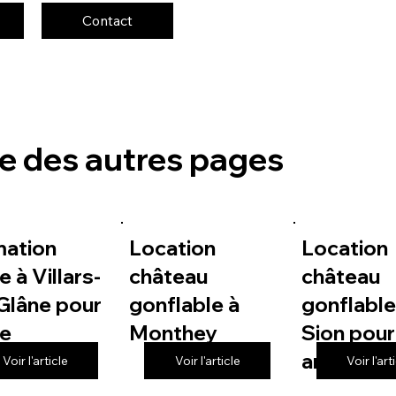
Contact
te des autres pages
mation
Location
Location
e à Villars-
château
château
Glâne pour
gonflable à
gonflable
le
Monthey
Sion pour
anniversa
Voir l'article
Voir l'article
Voir l'art