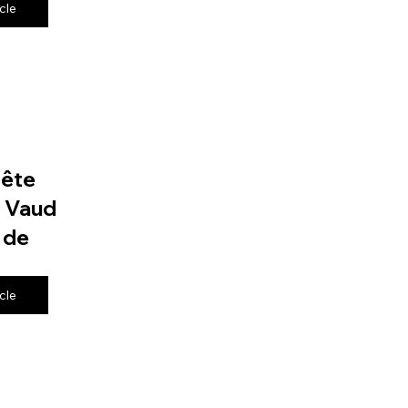
icle
fête
e Vaud
 de
icle