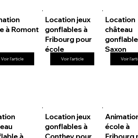
mation
Location jeux
Location
le à Romont
gonflables à
château
Fribourg pour
gonflable
école
Saxon
Voir l'article
Voir l'article
Voir l'art
ation
Location jeux
Animatio
teau
gonflables à
école à
lable à
Conthey pour
Fribourg 