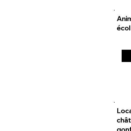
Ani
éco
Loc
châ
gonf