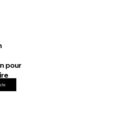
n
n pour
ire
icle