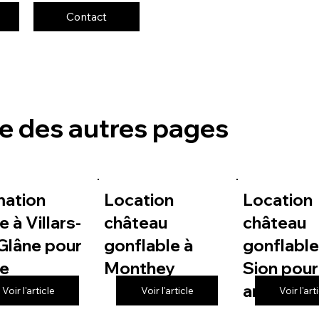
Contact
te des autres pages
mation
Location
Location
e à Villars-
château
château
Glâne pour
gonflable à
gonflable
le
Monthey
Sion pour
anniversa
Voir l'article
Voir l'article
Voir l'art