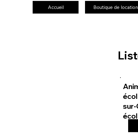
Accueil
Boutique de location
Lis
Ani
écol
sur-
éco