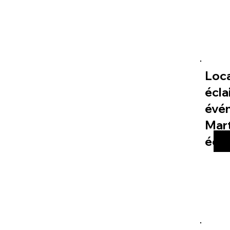
Loc
écla
évé
Mart
éco