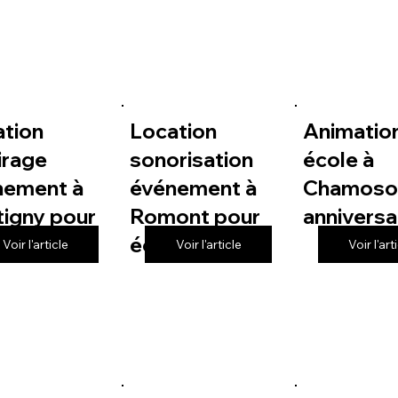
ation
Location
Animatio
irage
sonorisation
école à
nement à
événement à
Chamoso
igny pour
Romont pour
anniversa
le
école
Voir l'article
Voir l'article
Voir l'art