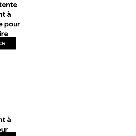
tente
t à
e pour
ire
icle
t à
our