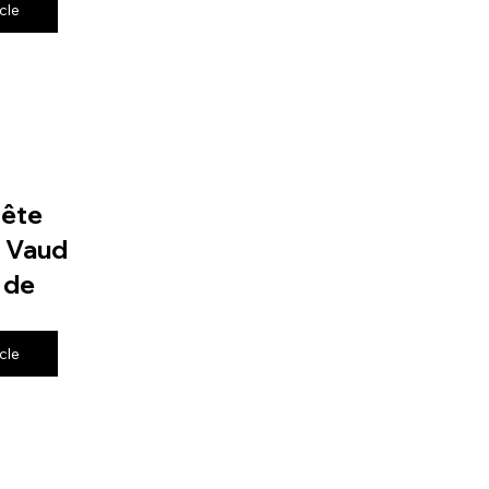
icle
fête
e Vaud
 de
icle