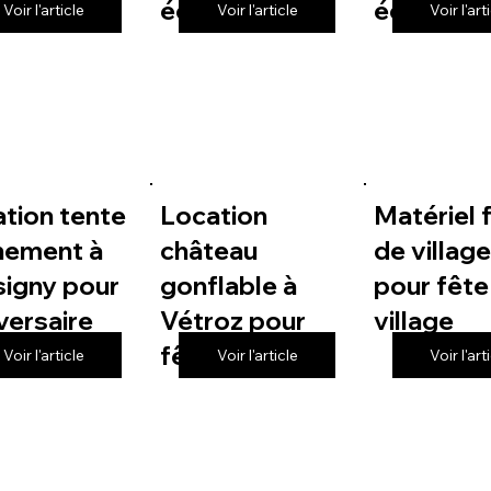
 de village
école
école
Voir l'article
Voir l'article
Voir l'art
tion tente
Location
Matériel 
nement à
château
de villag
igny pour
gonflable à
pour fête
versaire
Vétroz pour
village
fête de village
Voir l'article
Voir l'article
Voir l'art