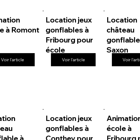
mation
Location jeux
Location
le à Romont
gonflables à
château
Fribourg pour
gonflable
école
Saxon
Voir l'article
Voir l'article
Voir l'art
ation
Location jeux
Animatio
teau
gonflables à
école à
lable à
Conthey pour
Fribourg 