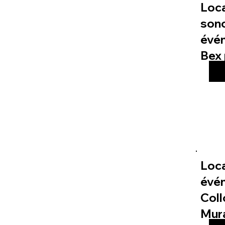
Loc
sono
évé
Bex 
Loca
évé
Col
Mur