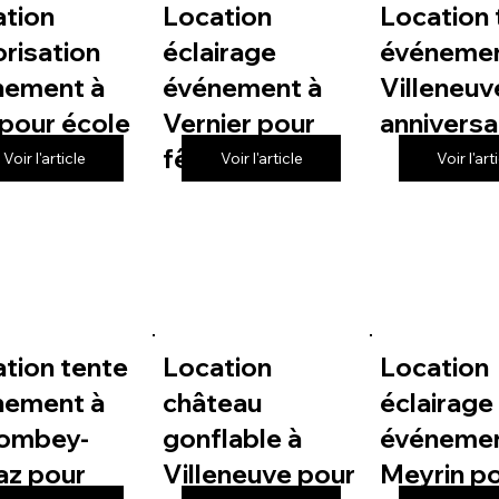
ation
Location
Location 
risation
éclairage
événemen
nement à
événement à
Villeneuv
pour école
Vernier pour
anniversa
fête de village
Voir l'article
Voir l'article
Voir l'art
tion tente
Location
Location
nement à
château
éclairage
lombey-
gonflable à
événemen
az pour
Villeneuve pour
Meyrin p