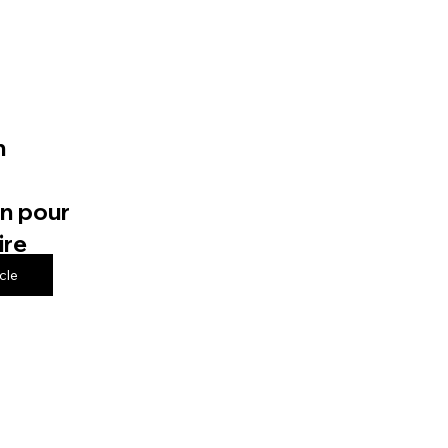
n
n pour
ire
icle