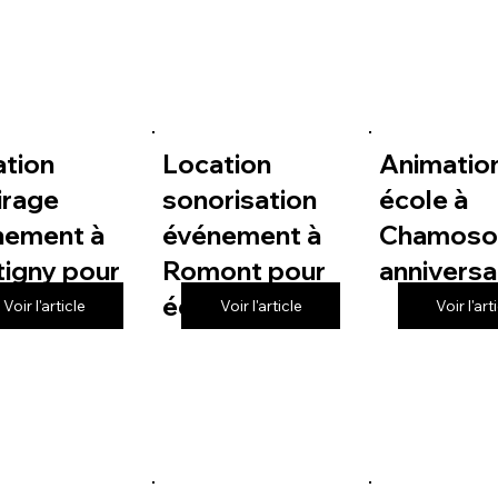
ation
Location
Animatio
irage
sonorisation
école à
nement à
événement à
Chamoso
igny pour
Romont pour
anniversa
le
école
Voir l'article
Voir l'article
Voir l'art