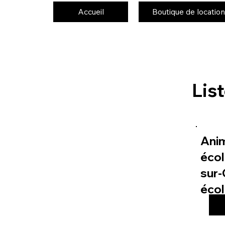
Accueil
Boutique de location
Lis
Ani
écol
sur-
éco