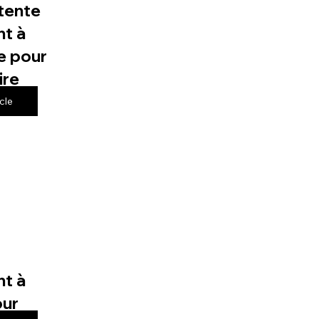
tente
t à
e pour
ire
icle
t à
our