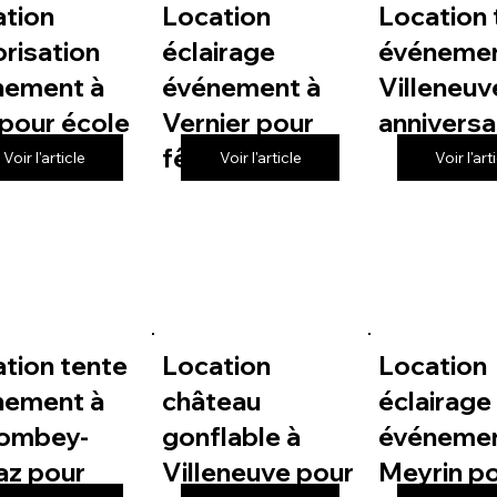
ation
Location
Location 
risation
éclairage
événemen
nement à
événement à
Villeneuv
pour école
Vernier pour
anniversa
fête de village
Voir l'article
Voir l'article
Voir l'art
tion tente
Location
Location
nement à
château
éclairage
lombey-
gonflable à
événemen
az pour
Villeneuve pour
Meyrin p