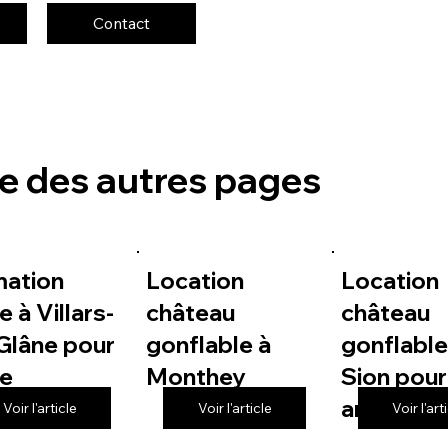
Contact
te des autres pages
mation
Location
Location
e à Villars-
château
château
Glâne pour
gonflable à
gonflable
le
Monthey
Sion pour
anniversa
Voir l'article
Voir l'article
Voir l'art