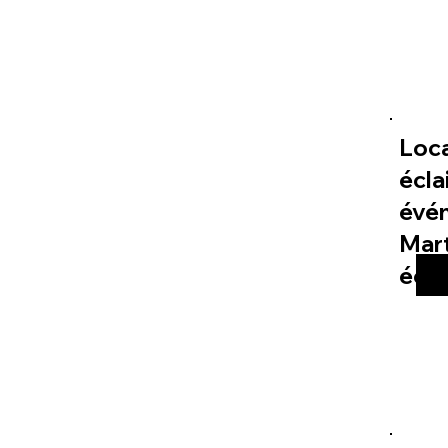
Loc
écla
évé
Mart
éco