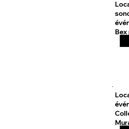
Loc
sono
évé
Bex 
Loca
évé
Col
Mur