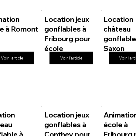
mation
Location jeux
Location
le à Romont
gonflables à
château
Fribourg pour
gonflable
école
Saxon
Voir l'article
Voir l'article
Voir l'art
ation
Location jeux
Animatio
teau
gonflables à
école à
lable à
Conthey pour
Fribourg 