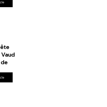
icle
fête
e Vaud
 de
icle