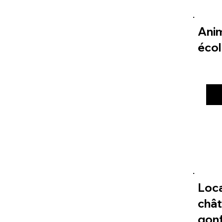
Ani
éco
Loc
châ
gonf