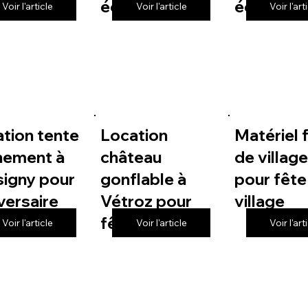
 de village
école
école
Voir l'article
Voir l'article
Voir l'art
tion tente
Location
Matériel 
nement à
château
de villag
igny pour
gonflable à
pour fête
versaire
Vétroz pour
village
fête de village
Voir l'article
Voir l'article
Voir l'art