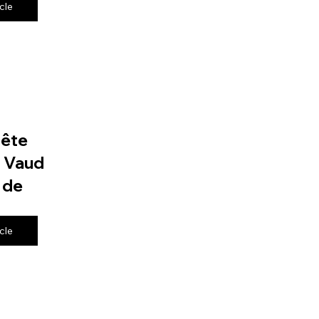
icle
fête
e Vaud
 de
icle