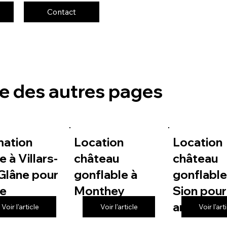
Contact
te des autres pages
mation
Location
Location
e à Villars-
château
château
Glâne pour
gonflable à
gonflable
le
Monthey
Sion pour
anniversa
Voir l'article
Voir l'article
Voir l'art