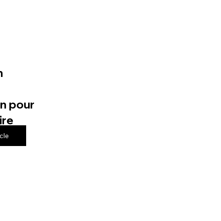
n
n pour
ire
icle