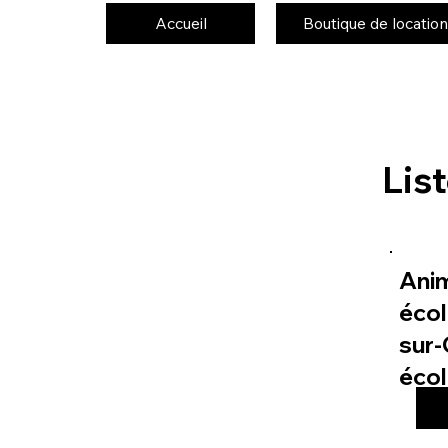
Accueil
Boutique de location
Lis
Ani
écol
sur-
éco