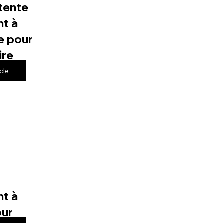
tente
t à
e pour
ire
icle
t à
our