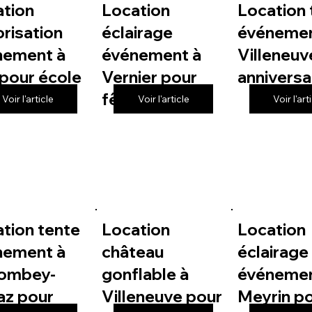
ation
Location
Location 
risation
éclairage
événemen
nement à
événement à
Villeneuv
pour école
Vernier pour
anniversa
fête de village
Voir l'article
Voir l'article
Voir l'art
tion tente
Location
Location
nement à
château
éclairage
lombey-
gonflable à
événemen
az pour
Villeneuve pour
Meyrin p