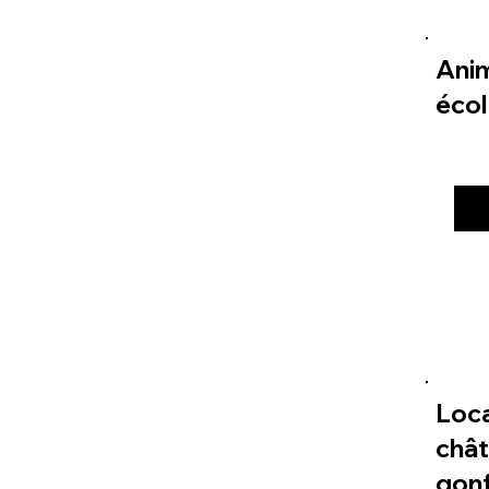
Ani
éco
Loc
châ
gonf