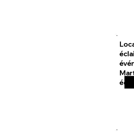
Loc
écla
évé
Mart
éco