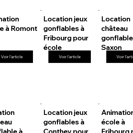
mation
Location jeux
Location
le à Romont
gonflables à
château
Fribourg pour
gonflable
école
Saxon
Voir l'article
Voir l'article
Voir l'art
ation
Location jeux
Animatio
teau
gonflables à
école à
lable à
Conthey pour
Fribourg 