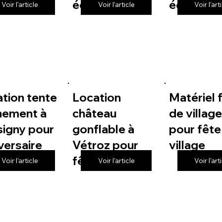
 de village
école
école
Voir l'article
Voir l'article
Voir l'art
tion tente
Location
Matériel 
nement à
château
de villag
igny pour
gonflable à
pour fête
versaire
Vétroz pour
village
fête de village
Voir l'article
Voir l'article
Voir l'art