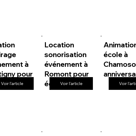
ation
Location
Animatio
irage
sonorisation
école à
nement à
événement à
Chamoso
igny pour
Romont pour
anniversa
le
école
Voir l'article
Voir l'article
Voir l'art