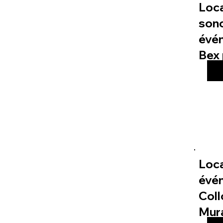
Loc
sono
évé
Bex 
Loca
évé
Col
Mur