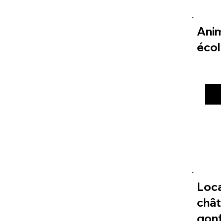
Ani
éco
Loc
châ
gonf