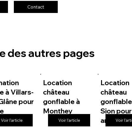
Contact
te des autres pages
mation
Location
Location
e à Villars-
château
château
Glâne pour
gonflable à
gonflable
le
Monthey
Sion pour
anniversa
Voir l'article
Voir l'article
Voir l'art