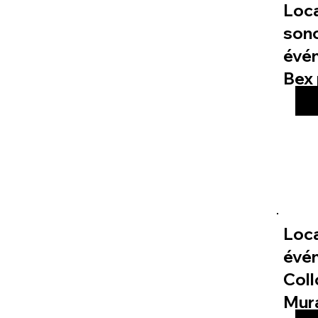
Loc
sono
évé
Bex 
Loca
évé
Col
Mur