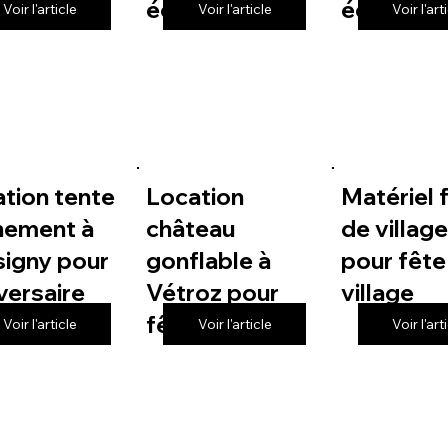
 de village
école
école
Voir l'article
Voir l'article
Voir l'art
tion tente
Location
Matériel 
nement à
château
de villag
igny pour
gonflable à
pour fête
versaire
Vétroz pour
village
fête de village
Voir l'article
Voir l'article
Voir l'art