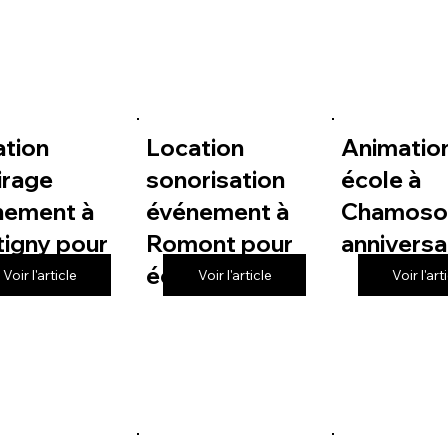
ation
Location
Animatio
irage
sonorisation
école à
nement à
événement à
Chamoso
igny pour
Romont pour
anniversa
le
école
Voir l'article
Voir l'article
Voir l'art