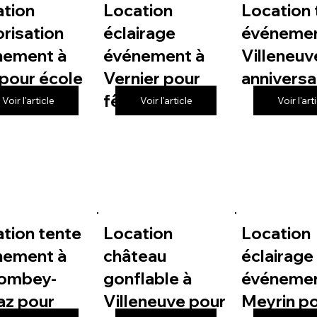
ation
Location
Location 
risation
éclairage
événemen
nement à
événement à
Villeneuv
pour école
Vernier pour
anniversa
fête de village
Voir l'article
Voir l'article
Voir l'art
tion tente
Location
Location
nement à
château
éclairage
lombey-
gonflable à
événemen
az pour
Villeneuve pour
Meyrin p