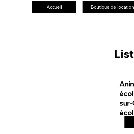
Accueil
Boutique de location
Lis
Ani
écol
sur-
éco