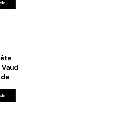
icle
fête
e Vaud
 de
icle