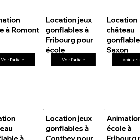
mation
Location jeux
Location
le à Romont
gonflables à
château
Fribourg pour
gonflable
école
Saxon
Voir l'article
Voir l'article
Voir l'art
ation
Location jeux
Animatio
teau
gonflables à
école à
lable à
Conthey pour
Fribourg 