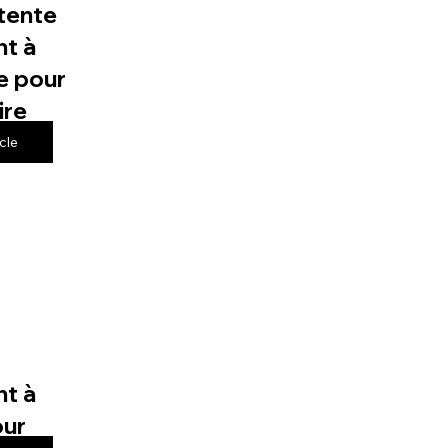
tente
t à
e pour
ire
icle
t à
our