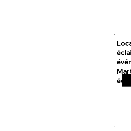
Loc
écla
évé
Mart
éco