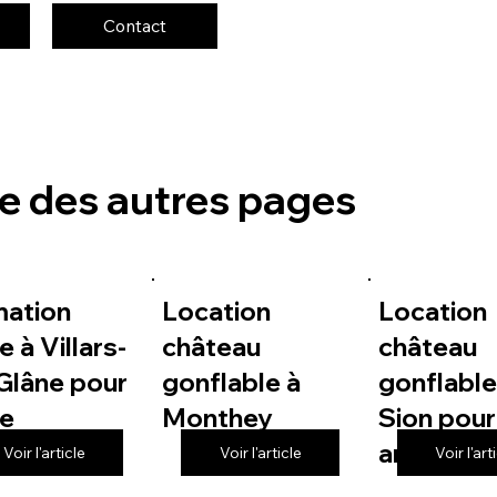
Contact
te des autres pages
mation
Location
Location
e à Villars-
château
château
Glâne pour
gonflable à
gonflable
le
Monthey
Sion pour
anniversa
Voir l'article
Voir l'article
Voir l'art