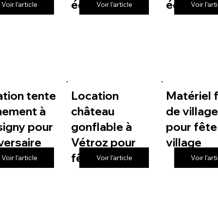
 de village
école
école
Voir l'article
Voir l'article
Voir l'art
tion tente
Location
Matériel 
nement à
château
de villag
igny pour
gonflable à
pour fête
versaire
Vétroz pour
village
fête de village
Voir l'article
Voir l'article
Voir l'art