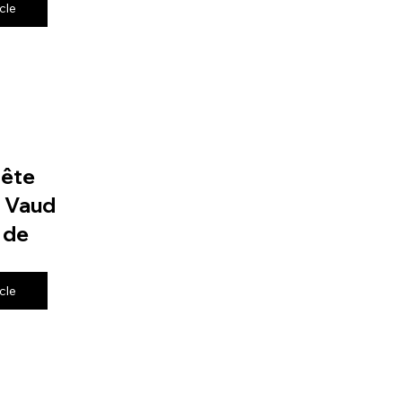
icle
fête
e Vaud
 de
icle