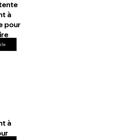
tente
t à
e pour
ire
icle
t à
our