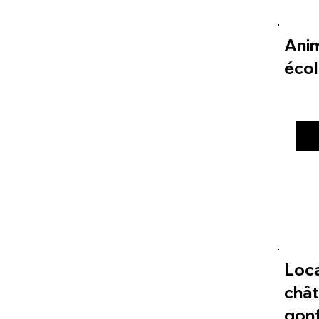
Ani
éco
Loc
châ
gonf