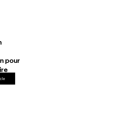
n
n pour
ire
icle