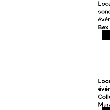
Loc
sono
évé
Bex 
Loca
évé
Col
Mur