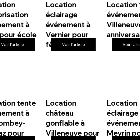
ation
Location
Location 
risation
éclairage
événemen
nement à
événement à
Villeneuv
pour école
Vernier pour
anniversa
fête de village
Voir l'article
Voir l'article
Voir l'art
tion tente
Location
Location
nement à
château
éclairage
lombey-
gonflable à
événemen
az pour
Villeneuve pour
Meyrin p