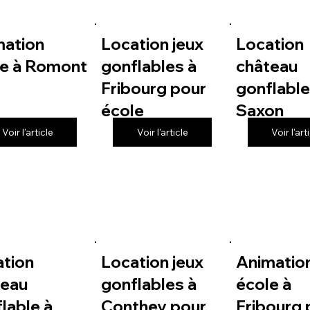
mation
Location jeux
Location
le à Romont
gonflables à
château
Fribourg pour
gonflable
école
Saxon
Voir l'article
Voir l'article
Voir l'art
ation
Location jeux
Animatio
teau
gonflables à
école à
lable à
Conthey pour
Fribourg 