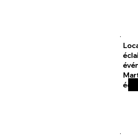
Loc
écla
évé
Mart
éco