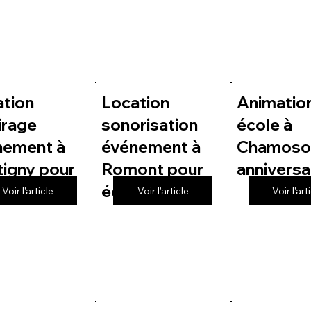
ation
Location
Animatio
irage
sonorisation
école à
nement à
événement à
Chamoso
igny pour
Romont pour
anniversa
le
école
Voir l'article
Voir l'article
Voir l'art