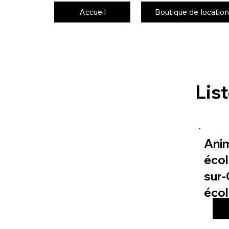
Accueil
Boutique de location
Lis
Ani
écol
sur-
éco