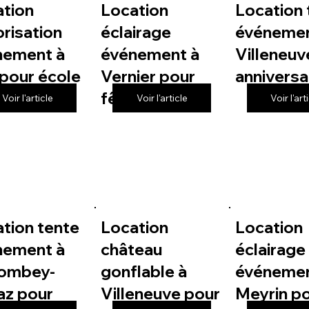
ation
Location
Location 
risation
éclairage
événemen
nement à
événement à
Villeneuv
pour école
Vernier pour
anniversa
fête de village
Voir l'article
Voir l'article
Voir l'art
tion tente
Location
Location
nement à
château
éclairage
lombey-
gonflable à
événemen
az pour
Villeneuve pour
Meyrin p