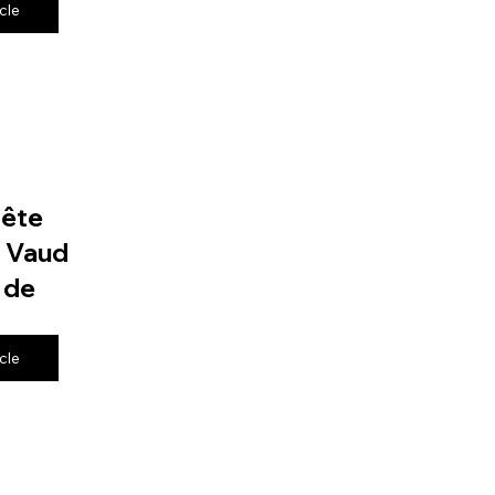
icle
fête
e Vaud
 de
icle