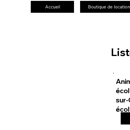
Accueil
Boutique de location
Lis
Ani
écol
sur-
éco