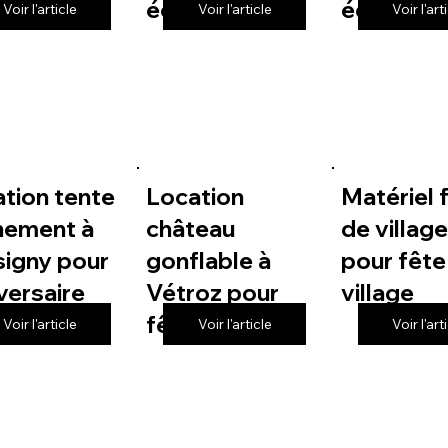
 de village
école
école
Voir l'article
Voir l'article
Voir l'art
tion tente
Location
Matériel 
nement à
château
de villag
igny pour
gonflable à
pour fête
versaire
Vétroz pour
village
fête de village
Voir l'article
Voir l'article
Voir l'art