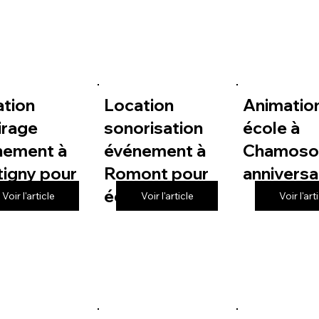
ation
Location
Animatio
irage
sonorisation
école à
nement à
événement à
Chamoso
igny pour
Romont pour
anniversa
le
école
Voir l'article
Voir l'article
Voir l'art