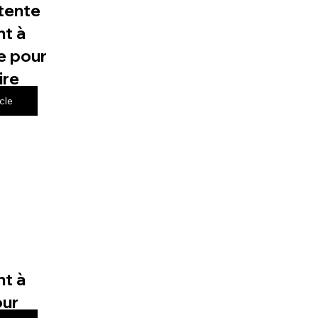
tente
t à
e pour
ire
icle
t à
our