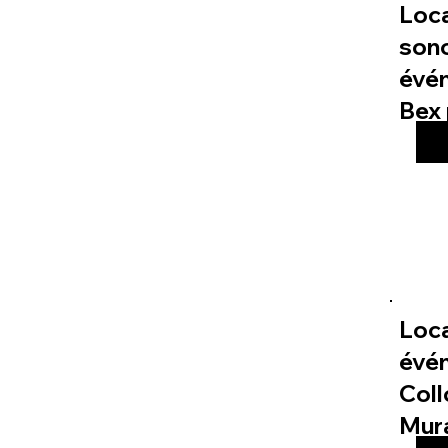
Loc
sono
évé
Bex 
Loca
évé
Col
Mur