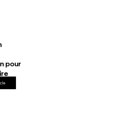
n
n pour
ire
icle