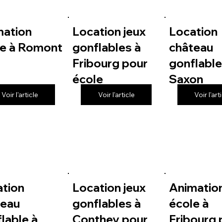
mation
Location jeux
Location
le à Romont
gonflables à
château
Fribourg pour
gonflable
école
Saxon
Voir l'article
Voir l'article
Voir l'art
ation
Location jeux
Animatio
teau
gonflables à
école à
lable à
Conthey pour
Fribourg 