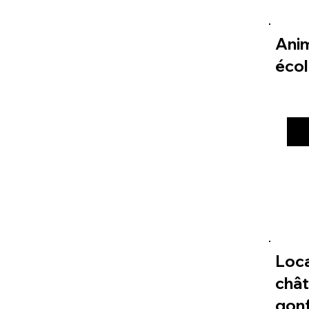
Ani
éco
Loc
châ
gonf