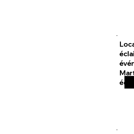
Loc
écla
évé
Mart
éco