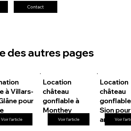
Contact
te des autres pages
mation
Location
Location
e à Villars-
château
château
Glâne pour
gonflable à
gonflable
le
Monthey
Sion pour
anniversa
Voir l'article
Voir l'article
Voir l'art