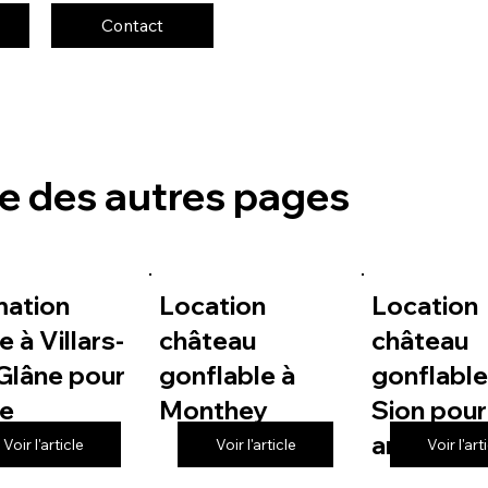
Contact
te des autres pages
mation
Location
Location
e à Villars-
château
château
Glâne pour
gonflable à
gonflable
le
Monthey
Sion pour
anniversa
Voir l'article
Voir l'article
Voir l'art