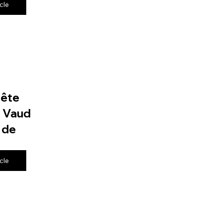
icle
fête
e Vaud
 de
icle