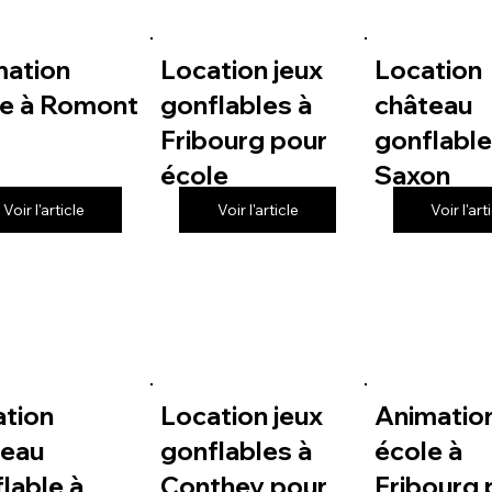
mation
Location jeux
Location
le à Romont
gonflables à
château
Fribourg pour
gonflable
école
Saxon
Voir l'article
Voir l'article
Voir l'art
ation
Location jeux
Animatio
teau
gonflables à
école à
lable à
Conthey pour
Fribourg 