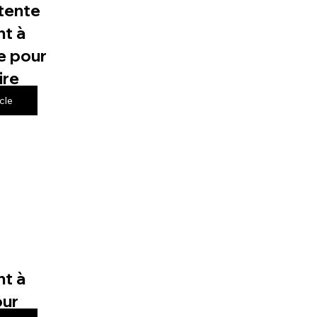
tente
t à
e pour
ire
icle
t à
our