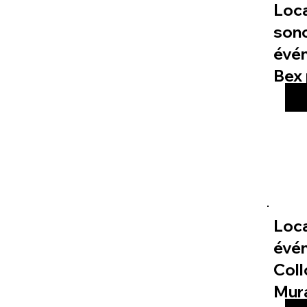
Loc
sono
évé
Bex 
Loca
évé
Col
Mur