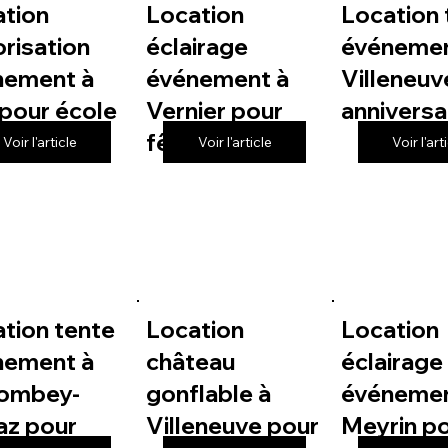
ation
Location
Location 
risation
éclairage
événemen
nement à
événement à
Villeneuv
pour école
Vernier pour
anniversa
fête de village
Voir l'article
Voir l'article
Voir l'art
tion tente
Location
Location
nement à
château
éclairage
lombey-
gonflable à
événemen
az pour
Villeneuve pour
Meyrin p