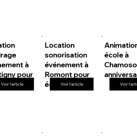
ation
Location
Animatio
irage
sonorisation
école à
nement à
événement à
Chamoso
igny pour
Romont pour
anniversa
le
école
Voir l'article
Voir l'article
Voir l'art