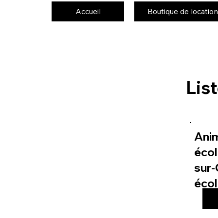
Accueil
Boutique de location
Lis
Ani
écol
sur-
éco