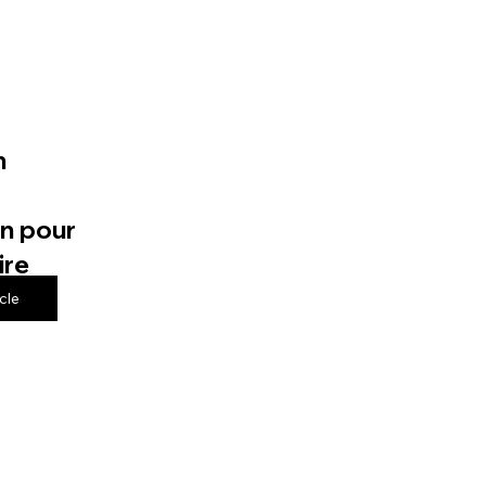
n
n pour
ire
icle