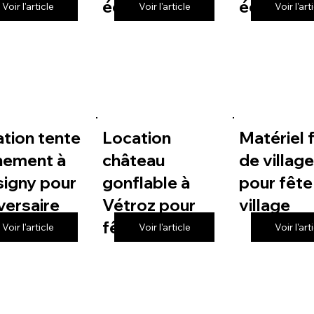
 de village
école
école
Voir l'article
Voir l'article
Voir l'art
tion tente
Location
Matériel 
nement à
château
de villag
igny pour
gonflable à
pour fête
versaire
Vétroz pour
village
fête de village
Voir l'article
Voir l'article
Voir l'art