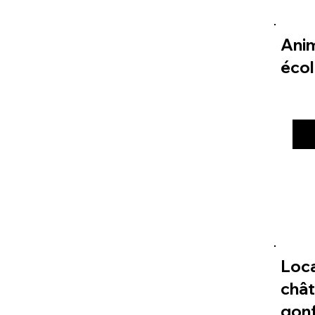
Ani
éco
Loc
châ
gonf