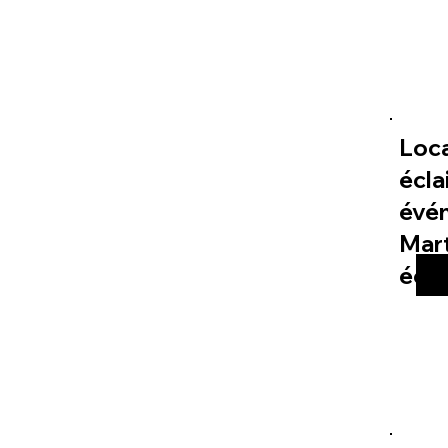
Loc
écla
évé
Mart
éco