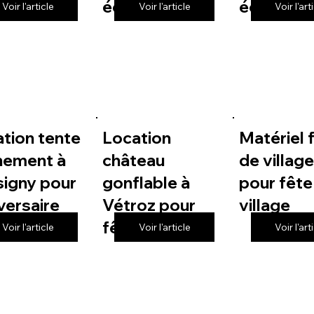
 de village
école
école
Voir l'article
Voir l'article
Voir l'art
tion tente
Location
Matériel 
nement à
château
de villag
igny pour
gonflable à
pour fête
versaire
Vétroz pour
village
fête de village
Voir l'article
Voir l'article
Voir l'art