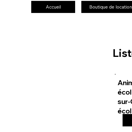
Accueil
Boutique de location
Lis
Ani
écol
sur-
éco