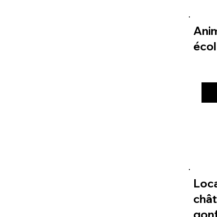
Ani
éco
Loc
châ
gonf