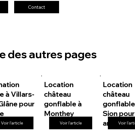
Contact
te des autres pages
mation
Location
Location
e à Villars-
château
château
Glâne pour
gonflable à
gonflable
le
Monthey
Sion pour
anniversa
Voir l'article
Voir l'article
Voir l'art