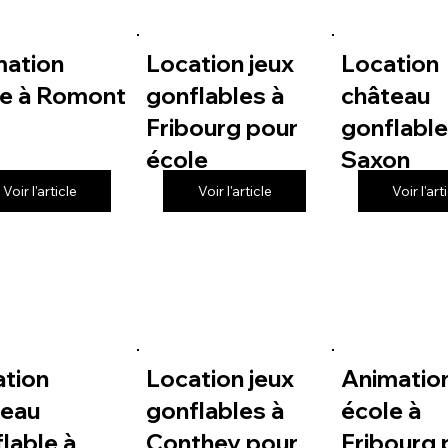
mation
Location jeux
Location
le à Romont
gonflables à
château
Fribourg pour
gonflable
école
Saxon
Voir l'article
Voir l'article
Voir l'art
ation
Location jeux
Animatio
teau
gonflables à
école à
lable à
Conthey pour
Fribourg 