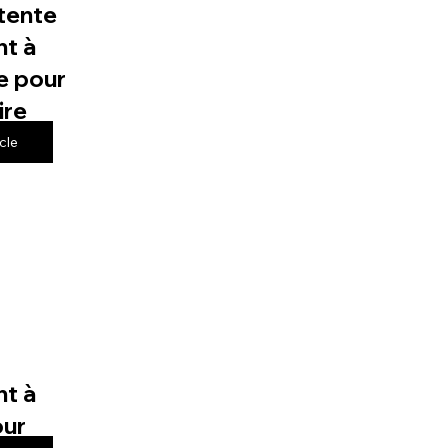
tente
t à
e pour
ire
icle
t à
our