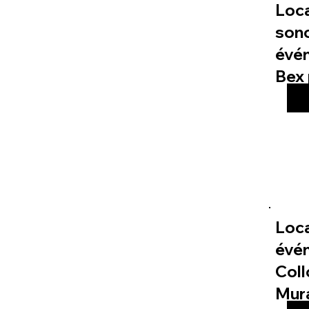
Loc
sono
évé
Bex 
Loca
évé
Col
Mur