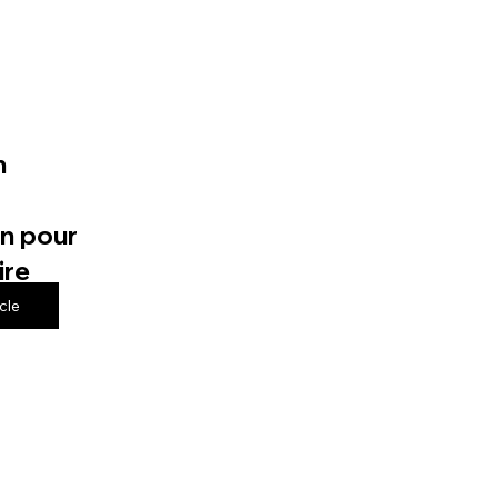
n
n pour
ire
icle