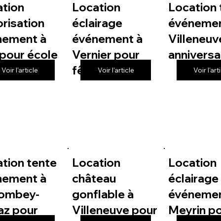
ation
Location
Location 
risation
éclairage
événemen
nement à
événement à
Villeneuv
pour école
Vernier pour
anniversa
fête de village
Voir l'article
Voir l'article
Voir l'art
tion tente
Location
Location
nement à
château
éclairage
lombey-
gonflable à
événemen
az pour
Villeneuve pour
Meyrin p