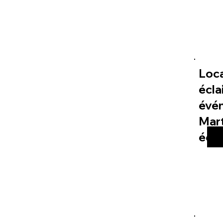
Loc
écla
évé
Mart
éco