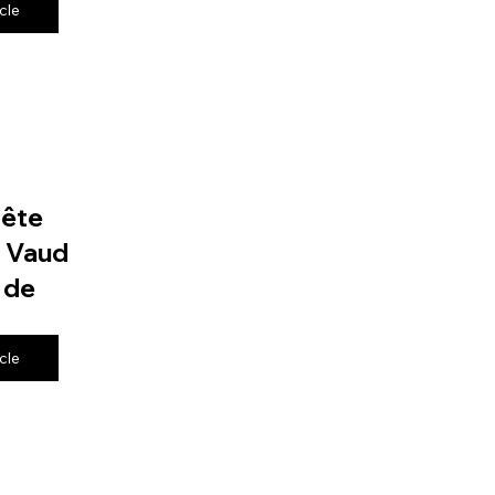
icle
fête
e Vaud
 de
icle