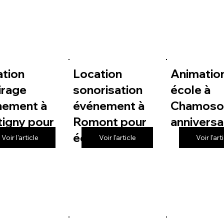
ation
Location
Animatio
irage
sonorisation
école à
nement à
événement à
Chamoso
igny pour
Romont pour
anniversa
le
école
Voir l'article
Voir l'article
Voir l'art