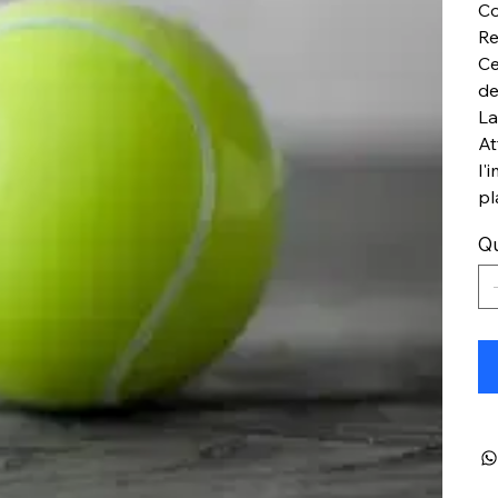
Co
Re
Ce
de
La
At
l'
pl
Qu