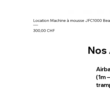
Location Machine à mousse JFC1000 Be
Prix
300,00 CHF
Nos 
Airb
(1m 
tram