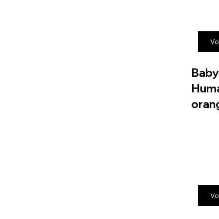
Vo
Baby
Huma
oran
Vo