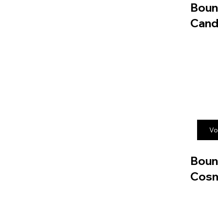
Boun
Cand
Vo
Boun
Cos