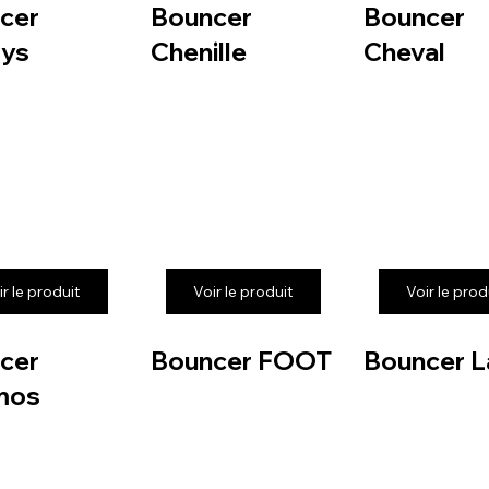
cer
Bouncer
Bouncer
ys
Chenille
Cheval
ir le produit
Voir le produit
Voir le prod
cer
Bouncer FOOT
Bouncer L
mos