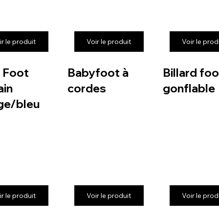
ir le produit
Voir le produit
Voir le prod
 Foot
Babyfoot à
Billard foo
in
cordes
gonflable
ge/bleu
ir le produit
Voir le produit
Voir le prod