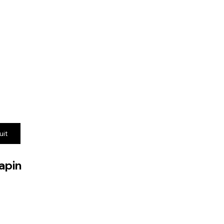
uit
apin