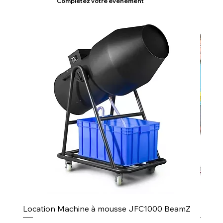
Complétez votre événement
Location Machine à mousse JFC1000 BeamZ
Puiss