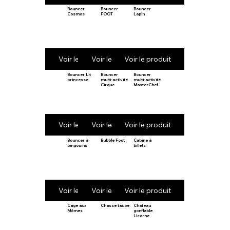
Bouncer
Bouncer
Bouncer
Cosmos
FOOT
Lapin
Voir le produit
Voir le produit
Voir le produit
Bouncer Lit
Bouncer
Bouncer
princesse
multi-activité
multi-activité
Cirque
MasterChef
Voir le produit
Voir le produit
Voir le produit
Bouncer à
Bubble Foot
Cabine à
pingouins
billets
Voir le produit
Voir le produit
Voir le produit
Cage aux
Chasse taupe
Chateau
Mômes
gonflable
Licorne