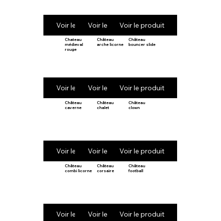
Voir le produit
Voir le produit
Voir le produit
Chateau
Château
Château
médieval
arche licorne
bouncer slide
rouge
Voir le produit
Voir le produit
Voir le produit
Château
Château
Château
caverne
chalet
clown
Voir le produit
Voir le produit
Voir le produit
Château
Château
Château
combi licorne
corsaire
football
Voir le produit
Voir le produit
Voir le produit