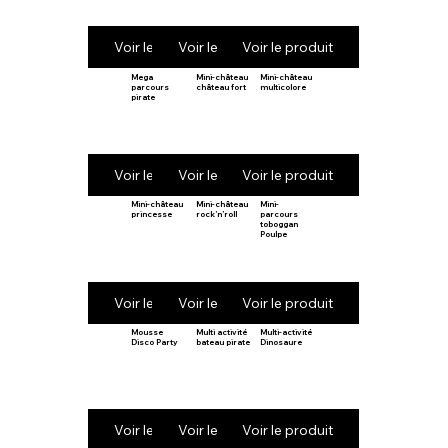
Voir le produit
Voir le produit
Voir le produit
Mega
Mini-château
Mini-château
parcours
château fort
multicolore
pirate
Voir le produit
Voir le produit
Voir le produit
Mini-château
Mini-château
Mini-
princesse
rock’n’roll
parcours
toboggan
Poulpe
Voir le produit
Voir le produit
Voir le produit
Mousse
Multi activité
Multi-activité
Disco Party
bateau pirate
Dinosaure
Voir le produit
Voir le produit
Voir le produit