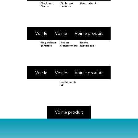
PlayZone
Pêche aux
Quarterback
Circus
canards
Voir le produit
Voir le produit
Voir le produit
Ring de boxe
Robots
Rodéo
gonflable
transformers
mécanique
Voir le produit
Voir le produit
Voir le produit
Simlateur de
ski
Voir le produit