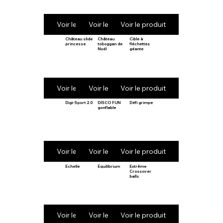
Voir le produit
Voir le produit
Voir le produit
Château slide
Château
Cible à
princesse
toboggan de
fléchettes
Noël
géante
Voir le produit
Voir le produit
Voir le produit
Digi-Sport 2.0
DISCO FUN
Défi grimpe
gonflable
Voir le produit
Voir le produit
Voir le produit
Echelle
Equilibrium
Extrême
Crossover
balls
Voir le produit
Voir le produit
Voir le produit