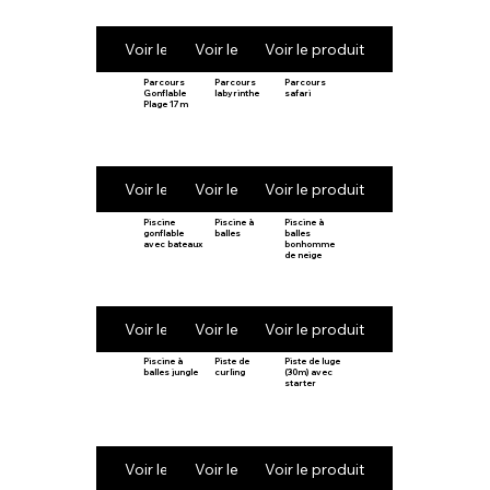
Voir le produit
Voir le produit
Voir le produit
Parcours
Parcours
Parcours
Gonflable
labyrinthe
safari
Plage 17m
Voir le produit
Voir le produit
Voir le produit
Piscine
Piscine à
Piscine à
gonflable
balles
balles
avec bateaux
bonhomme
de neige
Voir le produit
Voir le produit
Voir le produit
Piscine à
Piste de
Piste de luge
balles jungle
curling
(30m) avec
starter
Voir le produit
Voir le produit
Voir le produit