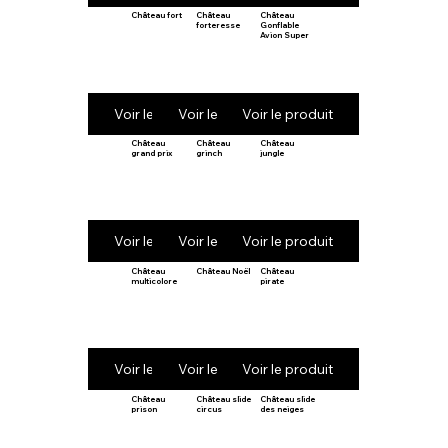
Château fort
Château
Château
forteresse
Gonflable
Avion Super
Voir le produit
Voir le produit
Voir le produit
Château
Château
Château
grand prix
grinch
jungle
Voir le produit
Voir le produit
Voir le produit
Château
Château Noël
Château
multicolore
pirate
Voir le produit
Voir le produit
Voir le produit
Château
Château slide
Château slide
prison
circus
des neiges