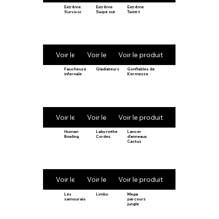
Extrême
Extrême
Extrême
Survivor
Swipe out
Twint-t
Voir le produit
Voir le produit
Voir le produit
Faucheuse
Gladiateurs
Gonflables de
infernale
Kermesse
Voir le produit
Voir le produit
Voir le produit
Human
Labyrinthe
Lancer
Bowling
Cordes
d’anneaux
Cactus
Voir le produit
Voir le produit
Voir le produit
Les
Limbo
Mega
samouraïs
parcours
jungle