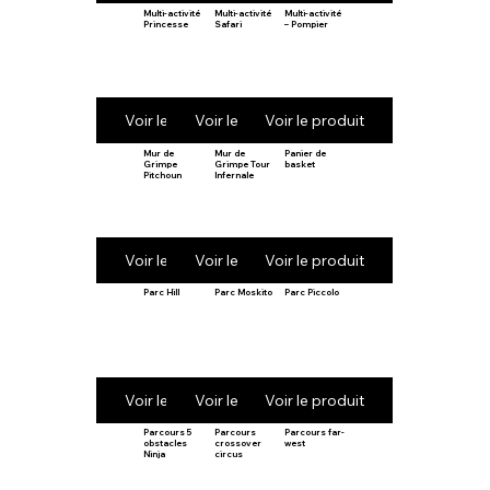
Multi-activité
Multi-activité
Multi-activité
Princesse
Safari
– Pompier
Voir le produit
Voir le produit
Voir le produit
Mur de
Mur de
Panier de
Grimpe
Grimpe Tour
basket
Pitchoun
Infernale
Voir le produit
Voir le produit
Voir le produit
Parc Hill
Parc Moskito
Parc Piccolo
Voir le produit
Voir le produit
Voir le produit
Parcours 5
Parcours
Parcours far-
obstacles
crossover
west
Ninja
circus