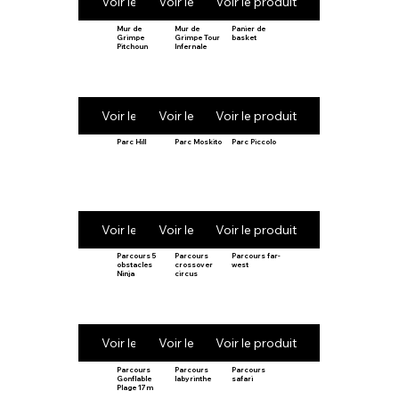
Voir le produit
Voir le produit
Voir le produit
Mur de
Mur de
Panier de
Grimpe
Grimpe Tour
basket
Pitchoun
Infernale
Voir le produit
Voir le produit
Voir le produit
Parc Hill
Parc Moskito
Parc Piccolo
Voir le produit
Voir le produit
Voir le produit
Parcours 5
Parcours
Parcours far-
obstacles
crossover
west
Ninja
circus
Voir le produit
Voir le produit
Voir le produit
Parcours
Parcours
Parcours
Gonflable
labyrinthe
safari
Plage 17m