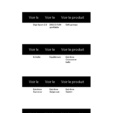
Voir le produit
Voir le produit
Voir le produit
Digi-Sport 2.0
DISCO FUN
Défi grimpe
gonflable
Voir le produit
Voir le produit
Voir le produit
Echelle
Equilibrium
Extrême
Crossover
balls
Voir le produit
Voir le produit
Voir le produit
Extrême
Extrême
Extrême
Survivor
Swipe out
Twint-t