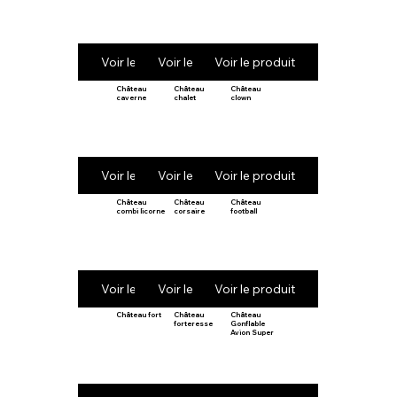
Voir le produit
Voir le produit
Voir le produit
Château
Château
Château
caverne
chalet
clown
Voir le produit
Voir le produit
Voir le produit
Château
Château
Château
combi licorne
corsaire
football
Voir le produit
Voir le produit
Voir le produit
Château fort
Château
Château
forteresse
Gonflable
Avion Super