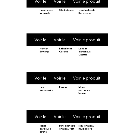
Voir le produit
Voir le produit
Voir le produit
Faucheuse
Gladiateurs
Gonflables de
infernale
Kermesse
Voir le produit
Voir le produit
Voir le produit
Human
Labyrinthe
Lancer
Bowling
Cordes
d’anneaux
Cactus
Voir le produit
Voir le produit
Voir le produit
Les
Limbo
Mega
samouraïs
parcours
jungle
Voir le produit
Voir le produit
Voir le produit
Mega
Mini-château
Mini-château
parcours
château fort
multicolore
pirate