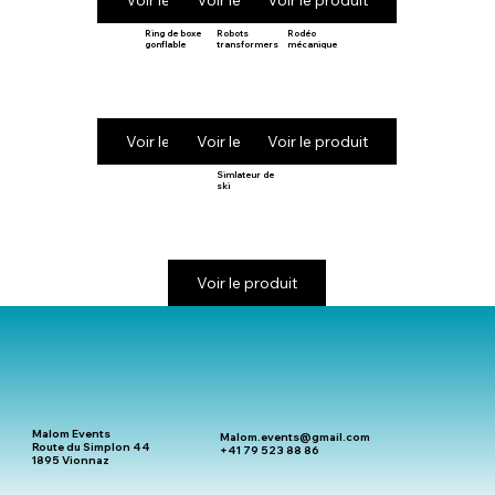
Voir le produit
Voir le produit
Voir le produit
Ring de boxe
Robots
Rodéo
gonflable
transformers
mécanique
Voir le produit
Voir le produit
Voir le produit
Simlateur de
ski
Voir le produit
Malom Events
Malom.events@gmail.com
Route du Simplon 44
+41 79 523 88 86
1895 Vionnaz