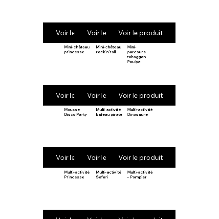
Voir le produit
Voir le produit
Voir le produit
Mini-château
Mini-château
Mini-
princesse
rock’n’roll
parcours
toboggan
Poulpe
Voir le produit
Voir le produit
Voir le produit
Mousse
Multi activité
Multi-activité
Disco Party
bateau pirate
Dinosaure
Voir le produit
Voir le produit
Voir le produit
Multi-activité
Multi-activité
Multi-activité
Princesse
Safari
– Pompier