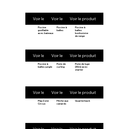
Voir le produit
Voir le produit
Voir le produit
Piscine
Piscine à
Piscine à
gonflable
balles
balles
avec bateaux
bonhomme
de neige
Voir le produit
Voir le produit
Voir le produit
Piscine à
Piste de
Piste de luge
balles jungle
curling
(30m) avec
starter
Voir le produit
Voir le produit
Voir le produit
PlayZone
Pêche aux
Quarterback
Circus
canards