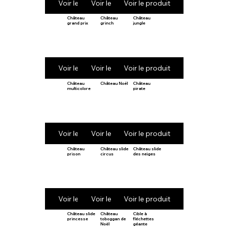
Voir le produit
Voir le produit
Voir le produit
Château
Château
Château
grand prix
grinch
jungle
Voir le produit
Voir le produit
Voir le produit
Château
Château Noël
Château
multicolore
pirate
Voir le produit
Voir le produit
Voir le produit
Château
Château slide
Château slide
prison
circus
des neiges
Voir le produit
Voir le produit
Voir le produit
Château slide
Château
Cible à
princesse
toboggan de
fléchettes
Noël
géante