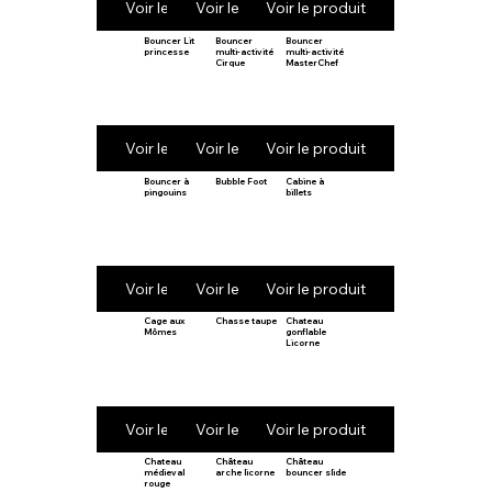
Voir le produit
Voir le produit
Voir le produit
Bouncer Lit
Bouncer
Bouncer
princesse
multi-activité
multi-activité
Cirque
MasterChef
Voir le produit
Voir le produit
Voir le produit
Bouncer à
Bubble Foot
Cabine à
pingouins
billets
Voir le produit
Voir le produit
Voir le produit
Cage aux
Chasse taupe
Chateau
Mômes
gonflable
Licorne
Voir le produit
Voir le produit
Voir le produit
Chateau
Château
Château
médieval
arche licorne
bouncer slide
rouge