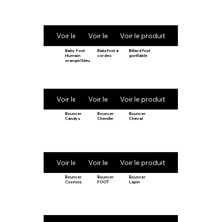
Voir le produit
Voir le produit
Voir le produit
Baby Foot
Babyfoot à
Billard foot
Humain
cordes
gonflable
orange/bleu
Voir le produit
Voir le produit
Voir le produit
Bouncer
Bouncer
Bouncer
Candys
Chenille
Cheval
Voir le produit
Voir le produit
Voir le produit
Bouncer
Bouncer
Bouncer
Cosmos
FOOT
Lapin