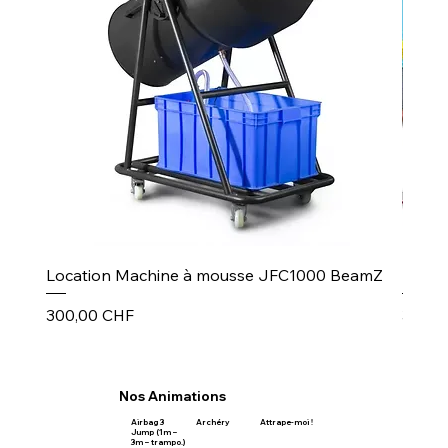
Location Machine à mousse JFC1000 BeamZ
Puiss
Prix
Prix
300,00 CHF
30,00
Nos Animations
Airbag 3
Archéry
Attrape-moi !
Jump (1m –
3m – trampo.)