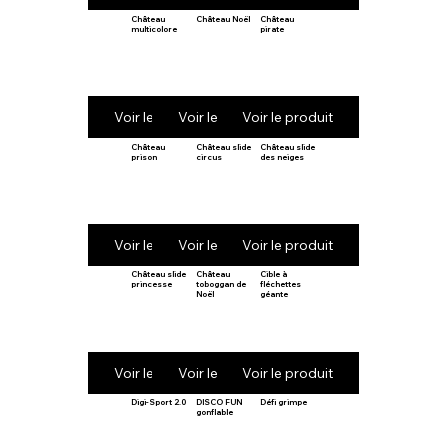
Château
Château Noël
Château
multicolore
pirate
Voir le produit
Voir le produit
Voir le produit
Château
Château slide
Château slide
prison
circus
des neiges
Voir le produit
Voir le produit
Voir le produit
Château slide
Château
Cible à
princesse
toboggan de
fléchettes
Noël
géante
Voir le produit
Voir le produit
Voir le produit
Digi-Sport 2.0
DISCO FUN
Défi grimpe
gonflable