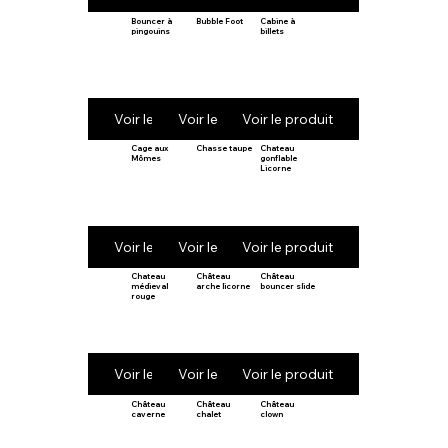
Bouncer à
Bubble Foot
Cabine à
pingouins
billets
Voir le produit
Voir le produit
Voir le produit
Cage aux
Chasse taupe
Chateau
Mômes
gonflable
Licorne
Voir le produit
Voir le produit
Voir le produit
Chateau
Château
Château
médieval
arche licorne
bouncer slide
rouge
Voir le produit
Voir le produit
Voir le produit
Château
Château
Château
caverne
chalet
clown