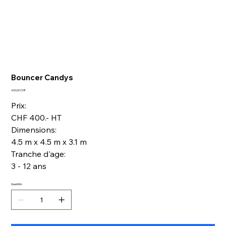
Bouncer Candys
Prix
400,00 CHF
Prix:
CHF 400.- HT
Dimensions:
4.5 m x 4.5 m x 3.1 m
Tranche d'age:
3 - 12 ans
Quantité