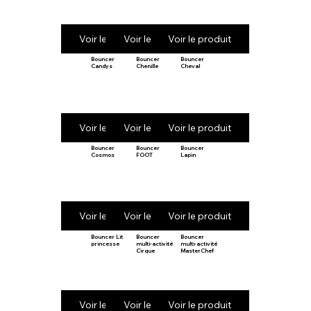
Voir le produit
Voir le produit
Voir le produit
Bouncer
Bouncer
Bouncer
Candys
Chenille
Cheval
Voir le produit
Voir le produit
Voir le produit
Bouncer
Bouncer
Bouncer
Cosmos
FOOT
Lapin
Voir le produit
Voir le produit
Voir le produit
Bouncer Lit
Bouncer
Bouncer
princesse
multi-activité
multi-activité
Cirque
MasterChef
Voir le produit
Voir le produit
Voir le produit