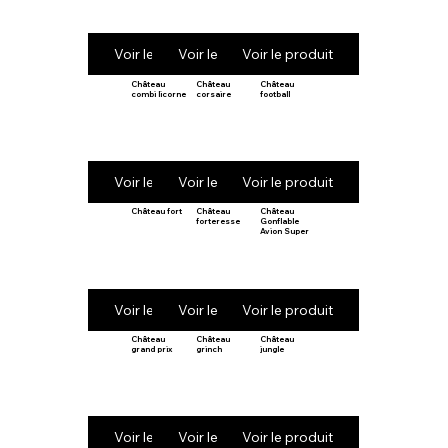
Voir le produit
Voir le produit
Voir le produit
Château
Château
Château
combi licorne
corsaire
football
Voir le produit
Voir le produit
Voir le produit
Château fort
Château
Château
forteresse
Gonflable
Avion Super
Voir le produit
Voir le produit
Voir le produit
Château
Château
Château
grand prix
grinch
jungle
Voir le produit
Voir le produit
Voir le produit