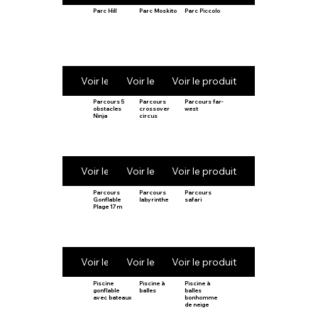
Parc Hill
Parc Moskito
Parc Piccolo
Voir le produit
Voir le produit
Voir le produit
Parcours 5
Parcours
Parcours far-
obstacles
crossover
west
Ninja
circus
Voir le produit
Voir le produit
Voir le produit
Parcours
Parcours
Parcours
Gonflable
labyrinthe
safari
Plage 17m
Voir le produit
Voir le produit
Voir le produit
Piscine
Piscine à
Piscine à
gonflable
balles
balles
avec bateaux
bonhomme
de neige