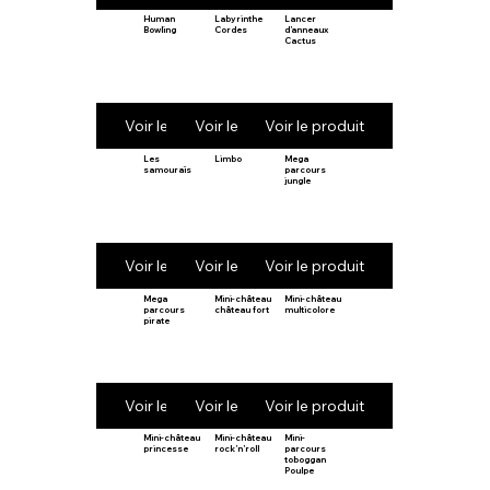
Human
Labyrinthe
Lancer
Bowling
Cordes
d’anneaux
Cactus
Voir le produit
Voir le produit
Voir le produit
Les
Limbo
Mega
samouraïs
parcours
jungle
Voir le produit
Voir le produit
Voir le produit
Mega
Mini-château
Mini-château
parcours
château fort
multicolore
pirate
Voir le produit
Voir le produit
Voir le produit
Mini-château
Mini-château
Mini-
princesse
rock’n’roll
parcours
toboggan
Poulpe