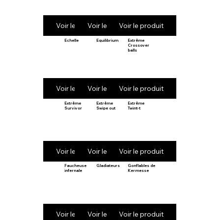
Voir le produit
Voir le produit
Voir le produit
Echelle
Equilibrium
Extrême
Crossover
balls
Voir le produit
Voir le produit
Voir le produit
Extrême
Extrême
Extrême
Survivor
Swipe out
Twint-t
Voir le produit
Voir le produit
Voir le produit
Faucheuse
Gladiateurs
Gonflables de
infernale
Kermesse
Voir le produit
Voir le produit
Voir le produit