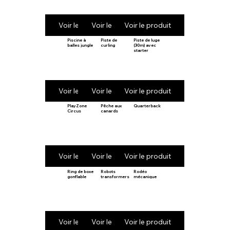
Voir le produit
Voir le produit
Voir le produit
Piscine à
Piste de
Piste de luge
balles jungle
curling
(30m) avec
starter
Voir le produit
Voir le produit
Voir le produit
PlayZone
Pêche aux
Quarterback
Circus
canards
Voir le produit
Voir le produit
Voir le produit
Ring de boxe
Robots
Rodéo
gonflable
transformers
mécanique
Voir le produit
Voir le produit
Voir le produit