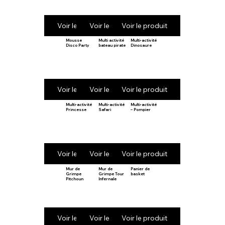
Voir le produit
Voir le produit
Voir le produit
Mousse
Multi activité
Multi-activité
Disco Party
bateau pirate
Dinosaure
Voir le produit
Voir le produit
Voir le produit
Multi-activité
Multi-activité
Multi-activité
Princesse
Safari
– Pompier
Voir le produit
Voir le produit
Voir le produit
Mur de
Mur de
Panier de
Grimpe
Grimpe Tour
basket
Pitchoun
Infernale
Voir le produit
Voir le produit
Voir le produit