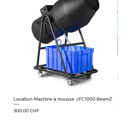
Location Machine à mousse JFC1000 BeamZ
Puiss
Prix
Prix
300,00 CHF
30,00