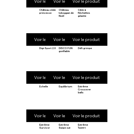
Voir le produit
Voir le produit
Voir le produit
Château slide
Château
Cible à
princesse
toboggan de
fléchettes
Noël
géante
Voir le produit
Voir le produit
Voir le produit
Digi-Sport 2.0
DISCO FUN
Défi grimpe
gonflable
Voir le produit
Voir le produit
Voir le produit
Echelle
Equilibrium
Extrême
Crossover
balls
Voir le produit
Voir le produit
Voir le produit
Extrême
Extrême
Extrême
Survivor
Swipe out
Twint-t