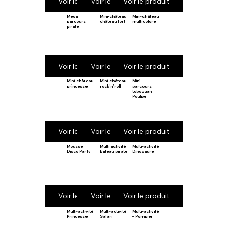
Voir le produit
Voir le produit
Voir le produit
Mega
Mini-château
Mini-château
parcours
château fort
multicolore
pirate
Voir le produit
Voir le produit
Voir le produit
Mini-château
Mini-château
Mini-
princesse
rock’n’roll
parcours
toboggan
Poulpe
Voir le produit
Voir le produit
Voir le produit
Mousse
Multi activité
Multi-activité
Disco Party
bateau pirate
Dinosaure
Voir le produit
Voir le produit
Voir le produit
Multi-activité
Multi-activité
Multi-activité
Princesse
Safari
– Pompier