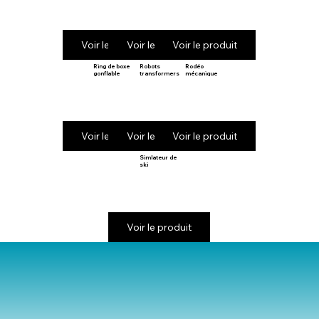
Voir le produit
Voir le produit
Voir le produit
Ring de boxe
Robots
Rodéo
gonflable
transformers
mécanique
Voir le produit
Voir le produit
Voir le produit
Simlateur de
ski
Voir le produit