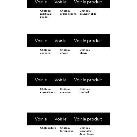
Voir le produit
Voir le produit
Voir le produit
Chateau
Château
Château
médieval
arche licorne
bouncer slide
rouge
Voir le produit
Voir le produit
Voir le produit
Château
Château
Château
caverne
chalet
clown
Voir le produit
Voir le produit
Voir le produit
Château
Château
Château
combi licorne
corsaire
football
Voir le produit
Voir le produit
Voir le produit
Château fort
Château
Château
forteresse
Gonflable
Avion Super