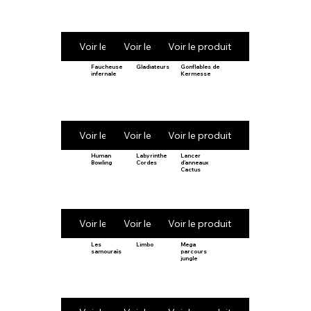
Voir le produit
Voir le produit
Voir le produit
Faucheuse
Gladiateurs
Gonflables de
infernale
Kermesse
Voir le produit
Voir le produit
Voir le produit
Human
Labyrinthe
Lancer
Bowling
Cordes
d’anneaux
Cactus
Voir le produit
Voir le produit
Voir le produit
Les
Limbo
Mega
samouraïs
parcours
jungle