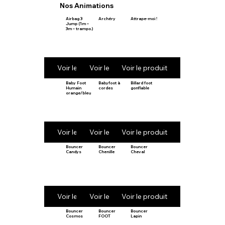
Nos Animations
Airbag 3
Archéry
Attrape-moi !
Jump (1m –
3m – trampo.)
Voir le produit
Voir le produit
Voir le produit
Baby Foot
Babyfoot à
Billard foot
Humain
cordes
gonflable
orange/bleu
Voir le produit
Voir le produit
Voir le produit
Bouncer
Bouncer
Bouncer
Candys
Chenille
Cheval
Voir le produit
Voir le produit
Voir le produit
Bouncer
Bouncer
Bouncer
Cosmos
FOOT
Lapin