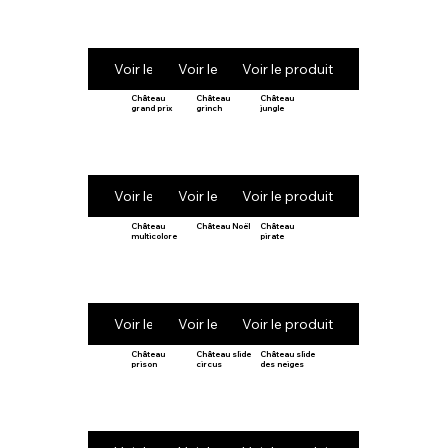
Voir le produit
Voir le produit
Voir le produit
Château
Château
Château
grand prix
grinch
jungle
Voir le produit
Voir le produit
Voir le produit
Château
Château Noël
Château
multicolore
pirate
Voir le produit
Voir le produit
Voir le produit
Château
Château slide
Château slide
prison
circus
des neiges