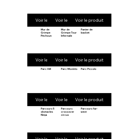
Voir le produit
Voir le produit
Voir le produit
Mur de
Mur de
Panier de
Grimpe
Grimpe Tour
basket
Pitchoun
Infernale
Voir le produit
Voir le produit
Voir le produit
Parc Hill
Parc Moskito
Parc Piccolo
Voir le produit
Voir le produit
Voir le produit
Parcours 5
Parcours
Parcours far-
obstacles
crossover
west
Ninja
circus