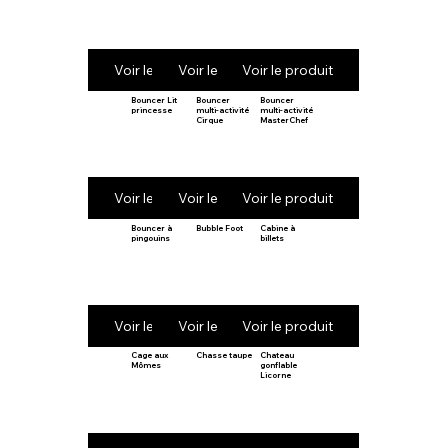
Voir le produit
Voir le produit
Voir le produit
Bouncer Lit
Bouncer
Bouncer
princesse
multi-activité
multi-activité
Cirque
MasterChef
Voir le produit
Voir le produit
Voir le produit
Bouncer à
Bubble Foot
Cabine à
pingouins
billets
Voir le produit
Voir le produit
Voir le produit
Cage aux
Chasse taupe
Chateau
Mômes
gonflable
Licorne