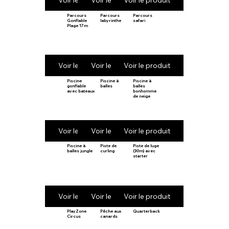
Voir le produit
Voir le produit
Voir le produit
Parcours
Parcours
Parcours
Gonflable
labyrinthe
safari
Plage 17m
Voir le produit
Voir le produit
Voir le produit
Piscine
Piscine à
Piscine à
gonflable
balles
balles
avec bateaux
bonhomme
de neige
Voir le produit
Voir le produit
Voir le produit
Piscine à
Piste de
Piste de luge
balles jungle
curling
(30m) avec
starter
Voir le produit
Voir le produit
Voir le produit
PlayZone
Pêche aux
Quarterback
Circus
canards