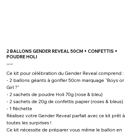
2 BALLONS GENDER REVEAL 50CM + CONFETTIS +
POUDRE HOLI
Prix
9,90 CHF
Ce kit pour célébration du Gender Reveal comprend :
- 2 ballons géants à gonfler 50cm marquage "Boys or
Girl ?"
- 2 sachets de poudre Holi 70g (rose & bleu)
- 2 sachets de 20g de confettis papier (roses & bleus)
- 1 fléchette
Réalisez votre Gender Reveal parfait avec ce kit prêt à
toutes les surprises !
Ce kit nécessite de préparer vous même le ballon en