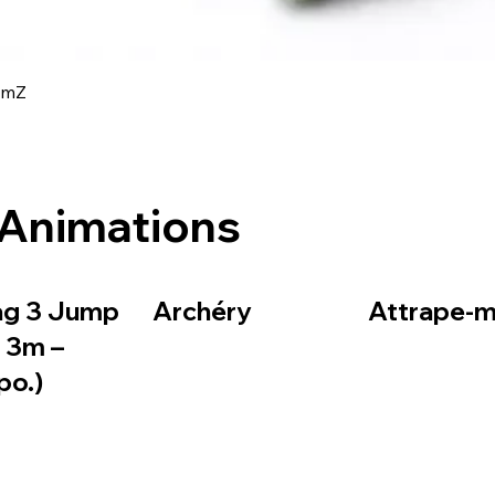
Aperçu rapide
amZ
Animations
ag 3 Jump
Archéry
Attrape-mo
– 3m –
po.)