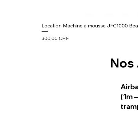
Location Machine à mousse JFC1000 Be
Prix
300,00 CHF
Nos 
Airb
(1m 
tram