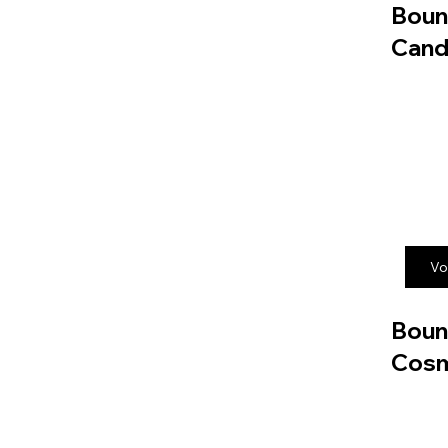
Boun
Cand
Vo
Boun
Cos