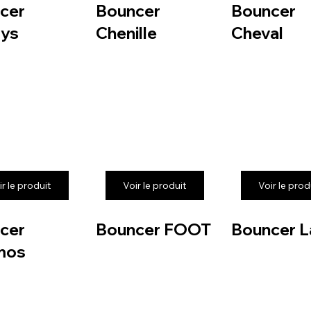
cer
Bouncer
Bouncer
ys
Chenille
Cheval
ir le produit
Voir le produit
Voir le prod
cer
Bouncer FOOT
Bouncer L
mos