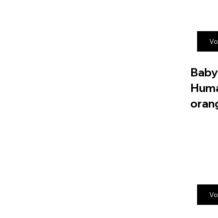
Vo
Baby
Huma
oran
Vo