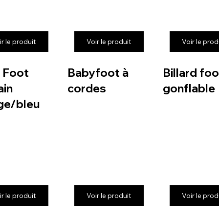
ir le produit
Voir le produit
Voir le prod
 Foot
Babyfoot à
Billard foo
in
cordes
gonflable
ge/bleu
ir le produit
Voir le produit
Voir le prod