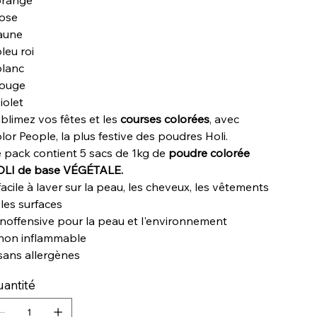
orange
rose
jaune
bleu roi
blanc
rouge
violet
blimez vos fêtes et les
courses colorées
, avec
lor People, la plus festive des poudres Holi.
 pack contient 5 sacs de 1kg de
poudre colorée
LI de base VÉGÉTALE.
facile à laver sur la peau, les cheveux, les vêtements
 les surfaces
inoffensive pour la peau et l'environnement
non inflammable
sans allergènes
antité