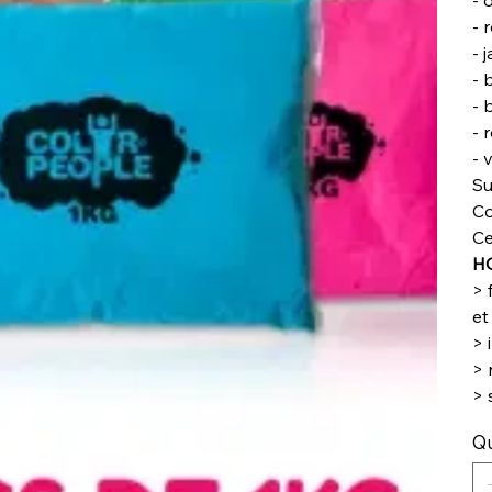
- 
- 
- 
- 
- 
- 
- 
Su
Co
Ce
HO
> 
et
> 
> 
> 
Qu