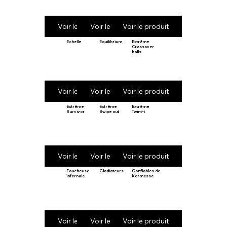
Voir le produit
Voir le produit
Voir le produit
Echelle
Equilibrium
Extrême
Crossover
balls
Voir le produit
Voir le produit
Voir le produit
Extrême
Extrême
Extrême
Survivor
Swipe out
Twint-t
Voir le produit
Voir le produit
Voir le produit
Faucheuse
Gladiateurs
Gonflables de
infernale
Kermesse
Voir le produit
Voir le produit
Voir le produit