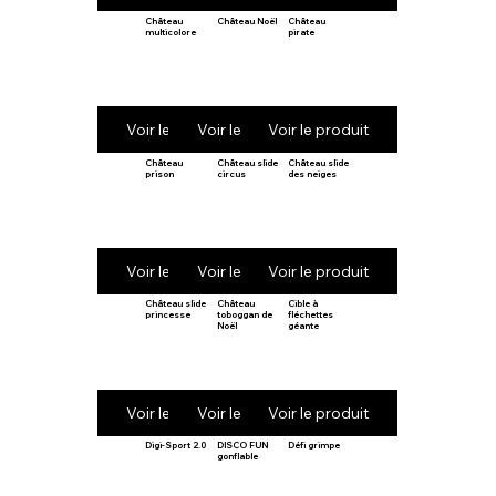
Château
Château Noël
Château
multicolore
pirate
Voir le produit
Voir le produit
Voir le produit
Château
Château slide
Château slide
prison
circus
des neiges
Voir le produit
Voir le produit
Voir le produit
Château slide
Château
Cible à
princesse
toboggan de
fléchettes
Noël
géante
Voir le produit
Voir le produit
Voir le produit
Digi-Sport 2.0
DISCO FUN
Défi grimpe
gonflable