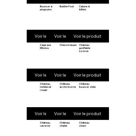
Bouncer à
Bubble Foot
Cabine à
pingouins
billets
Voir le produit
Voir le produit
Voir le produit
Cage aux
Chasse taupe
Chateau
Mômes
gonflable
Licorne
Voir le produit
Voir le produit
Voir le produit
Chateau
Château
Château
médieval
arche licorne
bouncer slide
rouge
Voir le produit
Voir le produit
Voir le produit
Château
Château
Château
caverne
chalet
clown