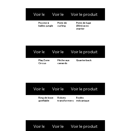
Voir le produit
Voir le produit
Voir le produit
Piscine à
Piste de
Piste de luge
balles jungle
curling
(30m) avec
starter
Voir le produit
Voir le produit
Voir le produit
PlayZone
Pêche aux
Quarterback
Circus
canards
Voir le produit
Voir le produit
Voir le produit
Ring de boxe
Robots
Rodéo
gonflable
transformers
mécanique
Voir le produit
Voir le produit
Voir le produit