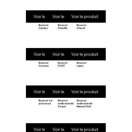
Voir le produit
Voir le produit
Voir le produit
Bouncer
Bouncer
Bouncer
Candys
Chenille
Cheval
Voir le produit
Voir le produit
Voir le produit
Bouncer
Bouncer
Bouncer
Cosmos
FOOT
Lapin
Voir le produit
Voir le produit
Voir le produit
Bouncer Lit
Bouncer
Bouncer
princesse
multi-activité
multi-activité
Cirque
MasterChef
Voir le produit
Voir le produit
Voir le produit