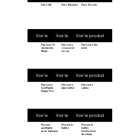
Parc Hill
Parc Moskito
Parc Piccolo
Voir le produit
Voir le produit
Voir le produit
Parcours 5
Parcours
Parcours far-
obstacles
crossover
west
Ninja
circus
Voir le produit
Voir le produit
Voir le produit
Parcours
Parcours
Parcours
Gonflable
labyrinthe
safari
Plage 17m
Voir le produit
Voir le produit
Voir le produit
Piscine
Piscine à
Piscine à
gonflable
balles
balles
avec bateaux
bonhomme
de neige