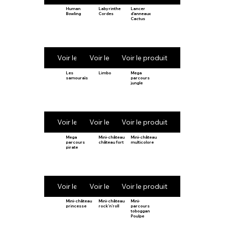
Human
Labyrinthe
Lancer
Bowling
Cordes
d’anneaux
Cactus
Voir le produit
Voir le produit
Voir le produit
Les
Limbo
Mega
samouraïs
parcours
jungle
Voir le produit
Voir le produit
Voir le produit
Mega
Mini-château
Mini-château
parcours
château fort
multicolore
pirate
Voir le produit
Voir le produit
Voir le produit
Mini-château
Mini-château
Mini-
princesse
rock’n’roll
parcours
toboggan
Poulpe