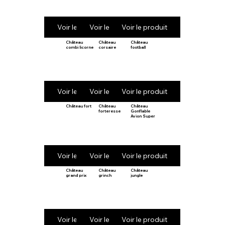
Voir le produit
Voir le produit
Voir le produit
Château
Château
Château
combi licorne
corsaire
football
Voir le produit
Voir le produit
Voir le produit
Château fort
Château
Château
forteresse
Gonflable
Avion Super
Voir le produit
Voir le produit
Voir le produit
Château
Château
Château
grand prix
grinch
jungle
Voir le produit
Voir le produit
Voir le produit