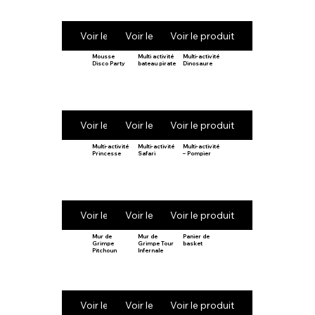
Voir le produit
Voir le produit
Voir le produit
Mousse
Multi activité
Multi-activité
Disco Party
bateau pirate
Dinosaure
Voir le produit
Voir le produit
Voir le produit
Multi-activité
Multi-activité
Multi-activité
Princesse
Safari
– Pompier
Voir le produit
Voir le produit
Voir le produit
Mur de
Mur de
Panier de
Grimpe
Grimpe Tour
basket
Pitchoun
Infernale
Voir le produit
Voir le produit
Voir le produit