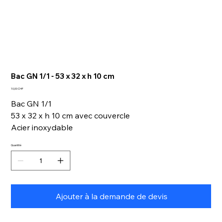
Bac GN 1/1 - 53 x 32 x h 10 cm
Prix
10,00 CHF
Bac GN 1/1
53 x 32 x h 10 cm avec couvercle
Acier inoxydable
Quantité
Ajouter à la demande de devis