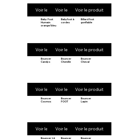
Voir le produit
Voir le produit
Voir le produit
Baby Foot
Babyfoot à
Billard foot
Humain
cordes
gonflable
orange/bleu
Voir le produit
Voir le produit
Voir le produit
Bouncer
Bouncer
Bouncer
Candys
Chenille
Cheval
Voir le produit
Voir le produit
Voir le produit
Bouncer
Bouncer
Bouncer
Cosmos
FOOT
Lapin
Voir le produit
Voir le produit
Voir le produit
Bouncer Lit
Bouncer
Bouncer