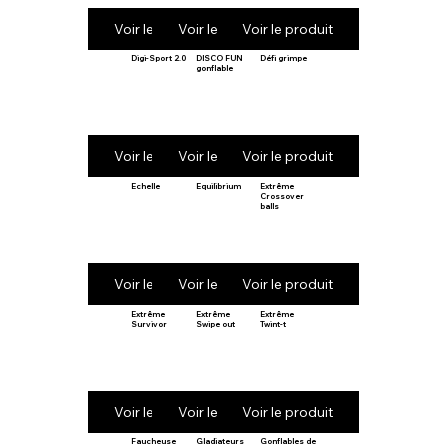
Voir le produit
Voir le produit
Voir le produit
Digi-Sport 2.0
DISCO FUN
Défi grimpe
gonflable
Voir le produit
Voir le produit
Voir le produit
Echelle
Equilibrium
Extrême
Crossover
balls
Voir le produit
Voir le produit
Voir le produit
Extrême
Extrême
Extrême
Survivor
Swipe out
Twint-t
Voir le produit
Voir le produit
Voir le produit
Faucheuse
Gladiateurs
Gonflables de