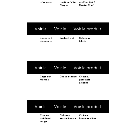
princesse
multi-activité
multi-activité
Cirque
MasterChef
Voir le produit
Voir le produit
Voir le produit
Bouncer à
Bubble Foot
Cabine à
pingouins
billets
Voir le produit
Voir le produit
Voir le produit
Cage aux
Chasse taupe
Chateau
Mômes
gonflable
Licorne
Voir le produit
Voir le produit
Voir le produit
Chateau
Château
Château
médieval
arche licorne
bouncer slide
rouge