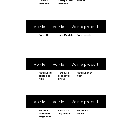
Grimpe
Grimpe Tour
basket
Pitchoun
Infernale
Voir le produit
Voir le produit
Voir le produit
Parc Hill
Parc Moskito
Parc Piccolo
Voir le produit
Voir le produit
Voir le produit
Parcours 5
Parcours
Parcours far-
obstacles
crossover
west
Ninja
circus
Voir le produit
Voir le produit
Voir le produit
Parcours
Parcours
Parcours
Gonflable
labyrinthe
safari
Plage 17m