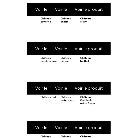
Voir le produit
Voir le produit
Voir le produit
Château
Château
Château
caverne
chalet
clown
Voir le produit
Voir le produit
Voir le produit
Château
Château
Château
combi licorne
corsaire
football
Voir le produit
Voir le produit
Voir le produit
Château fort
Château
Château
forteresse
Gonflable
Avion Super
Voir le produit
Voir le produit
Voir le produit
Château
Château
Château