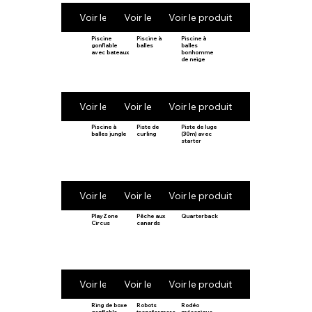
Voir le produit
Voir le produit
Voir le produit
Piscine
Piscine à
Piscine à
gonflable
balles
balles
avec bateaux
bonhomme
de neige
Voir le produit
Voir le produit
Voir le produit
Piscine à
Piste de
Piste de luge
balles jungle
curling
(30m) avec
starter
Voir le produit
Voir le produit
Voir le produit
PlayZone
Pêche aux
Quarterback
Circus
canards
Voir le produit
Voir le produit
Voir le produit
Ring de boxe
Robots
Rodéo
gonflable
transformers
mécanique