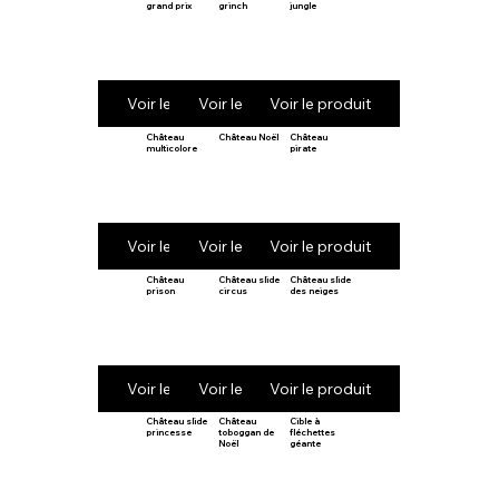
grand prix
grinch
jungle
Voir le produit
Voir le produit
Voir le produit
Château
Château Noël
Château
multicolore
pirate
Voir le produit
Voir le produit
Voir le produit
Château
Château slide
Château slide
prison
circus
des neiges
Voir le produit
Voir le produit
Voir le produit
Château slide
Château
Cible à
princesse
toboggan de
fléchettes
Noël
géante