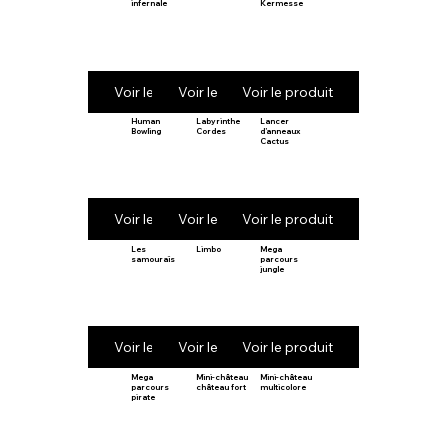
infernale
Kermesse
Voir le produit
Voir le produit
Voir le produit
Human
Labyrinthe
Lancer
Bowling
Cordes
d’anneaux
Cactus
Voir le produit
Voir le produit
Voir le produit
Les
Limbo
Mega
samouraïs
parcours
jungle
Voir le produit
Voir le produit
Voir le produit
Mega
Mini-château
Mini-château
parcours
château fort
multicolore
pirate