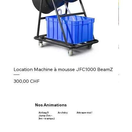
Location Machine à mousse JFC1000 BeamZ
Puiss
Prix
Prix
300,00 CHF
30,00
Nos Animations
Airbag 3
Archéry
Attrape-moi !
Jump (1m –
3m – trampo.)