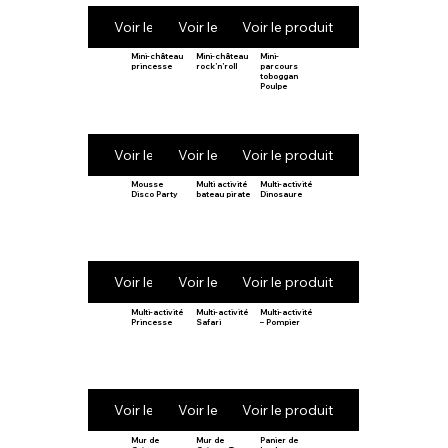
Voir le produit
Voir le produit
Voir le produit
Mini-château
Mini-château
Mini-
princesse
rock’n’roll
parcours
toboggan
Poulpe
Voir le produit
Voir le produit
Voir le produit
Mousse
Multi activité
Multi-activité
Disco Party
bateau pirate
Dinosaure
Voir le produit
Voir le produit
Voir le produit
Multi-activité
Multi-activité
Multi-activité
Princesse
Safari
– Pompier
Voir le produit
Voir le produit
Voir le produit
Mur de
Mur de
Panier de