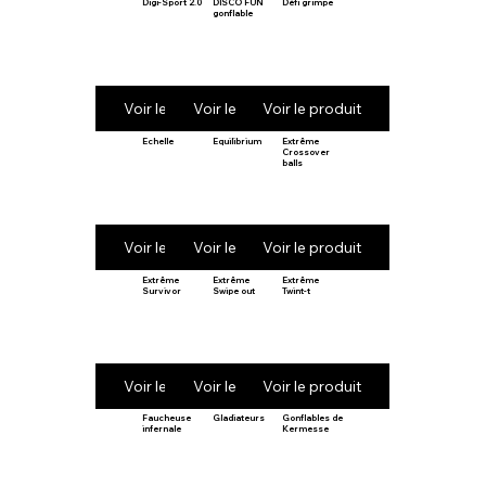
Digi-Sport 2.0
DISCO FUN
Défi grimpe
gonflable
Voir le produit
Voir le produit
Voir le produit
Echelle
Equilibrium
Extrême
Crossover
balls
Voir le produit
Voir le produit
Voir le produit
Extrême
Extrême
Extrême
Survivor
Swipe out
Twint-t
Voir le produit
Voir le produit
Voir le produit
Faucheuse
Gladiateurs
Gonflables de
infernale
Kermesse