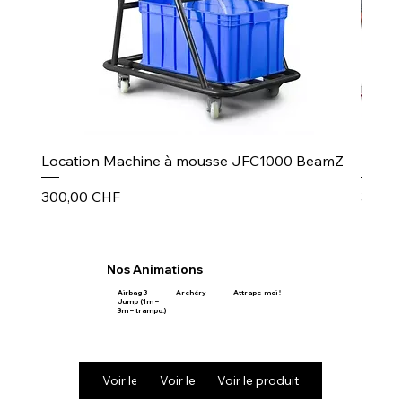
Location Machine à mousse JFC1000 BeamZ
Puiss
Prix
Prix
300,00 CHF
30,00
Nos Animations
Airbag 3
Archéry
Attrape-moi !
Jump (1m –
3m – trampo.)
Voir le produit
Voir le produit
Voir le produit