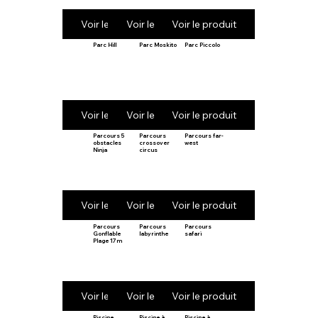
Voir le produit
Voir le produit
Voir le produit
Parc Hill
Parc Moskito
Parc Piccolo
Voir le produit
Voir le produit
Voir le produit
Parcours 5
Parcours
Parcours far-
obstacles
crossover
west
Ninja
circus
Voir le produit
Voir le produit
Voir le produit
Parcours
Parcours
Parcours
Gonflable
labyrinthe
safari
Plage 17m
Voir le produit
Voir le produit
Voir le produit
Piscine
Piscine à
Piscine à