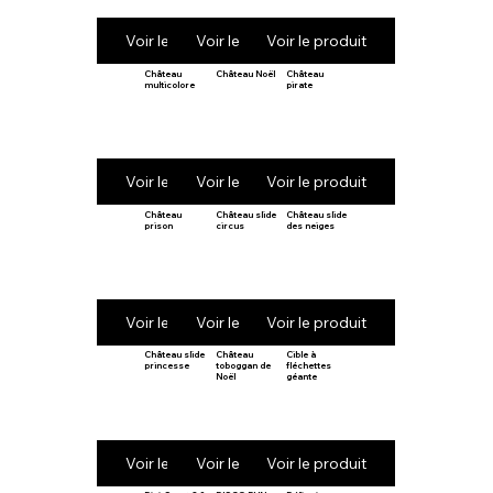
Voir le produit
Voir le produit
Voir le produit
Château
Château Noël
Château
multicolore
pirate
Voir le produit
Voir le produit
Voir le produit
Château
Château slide
Château slide
prison
circus
des neiges
Voir le produit
Voir le produit
Voir le produit
Château slide
Château
Cible à
princesse
toboggan de
fléchettes
Noël
géante
Voir le produit
Voir le produit
Voir le produit