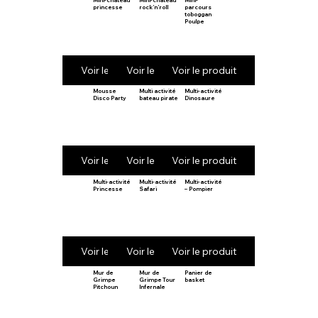
Mini-château
Mini-château
Mini-
princesse
rock’n’roll
parcours
toboggan
Poulpe
Voir le produit
Voir le produit
Voir le produit
Mousse
Multi activité
Multi-activité
Disco Party
bateau pirate
Dinosaure
Voir le produit
Voir le produit
Voir le produit
Multi-activité
Multi-activité
Multi-activité
Princesse
Safari
– Pompier
Voir le produit
Voir le produit
Voir le produit
Mur de
Mur de
Panier de
Grimpe
Grimpe Tour
basket
Pitchoun
Infernale