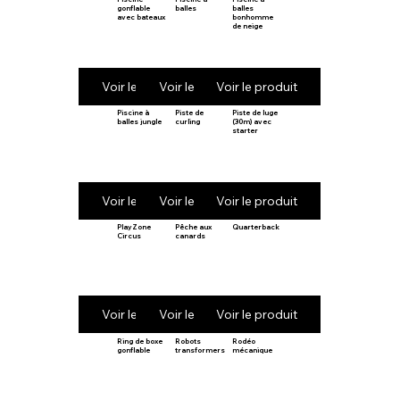
gonflable
balles
balles
avec bateaux
bonhomme
de neige
Voir le produit
Voir le produit
Voir le produit
Piscine à
Piste de
Piste de luge
balles jungle
curling
(30m) avec
starter
Voir le produit
Voir le produit
Voir le produit
PlayZone
Pêche aux
Quarterback
Circus
canards
Voir le produit
Voir le produit
Voir le produit
Ring de boxe
Robots
Rodéo
gonflable
transformers
mécanique