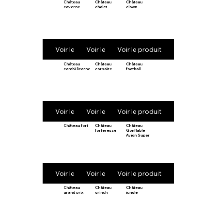
Château
Château
Château
caverne
chalet
clown
Voir le produit
Voir le produit
Voir le produit
Château
Château
Château
combi licorne
corsaire
football
Voir le produit
Voir le produit
Voir le produit
Château fort
Château
Château
forteresse
Gonflable
Avion Super
Voir le produit
Voir le produit
Voir le produit
Château
Château
Château
grand prix
grinch
jungle