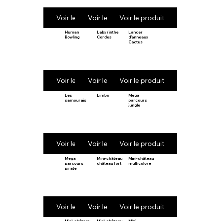
Voir le produit
Voir le produit
Voir le produit
Human
Labyrinthe
Lancer
Bowling
Cordes
d’anneaux
Cactus
Voir le produit
Voir le produit
Voir le produit
Les
Limbo
Mega
samouraïs
parcours
jungle
Voir le produit
Voir le produit
Voir le produit
Mega
Mini-château
Mini-château
parcours
château fort
multicolore
pirate
Voir le produit
Voir le produit
Voir le produit