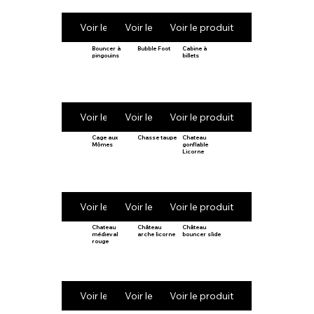
Voir le produit
Voir le produit
Voir le produit
Bouncer à
Bubble Foot
Cabine à
pingouins
billets
Voir le produit
Voir le produit
Voir le produit
Cage aux
Chasse taupe
Chateau
Mômes
gonflable
Licorne
Voir le produit
Voir le produit
Voir le produit
Chateau
Château
Château
médieval
arche licorne
bouncer slide
rouge
Voir le produit
Voir le produit
Voir le produit