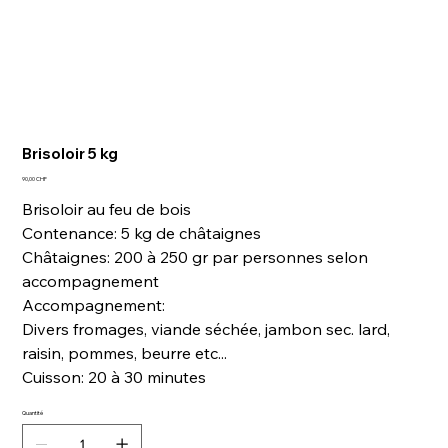
Brisoloir 5 kg
Prix
90,00 CHF
Brisoloir au feu de bois
Contenance: 5 kg de châtaignes
Châtaignes: 200 à 250 gr par personnes selon
accompagnement
Accompagnement:
Divers fromages, viande séchée, jambon sec. lard,
raisin, pommes, beurre etc...
Cuisson: 20 à 30 minutes
Quantité