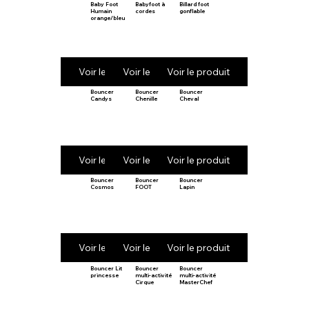
Baby Foot
Babyfoot à
Billard foot
Humain
cordes
gonflable
orange/bleu
Voir le produit
Voir le produit
Voir le produit
Bouncer
Bouncer
Bouncer
Candys
Chenille
Cheval
Voir le produit
Voir le produit
Voir le produit
Bouncer
Bouncer
Bouncer
Cosmos
FOOT
Lapin
Voir le produit
Voir le produit
Voir le produit
Bouncer Lit
Bouncer
Bouncer
princesse
multi-activité
multi-activité
Cirque
MasterChef