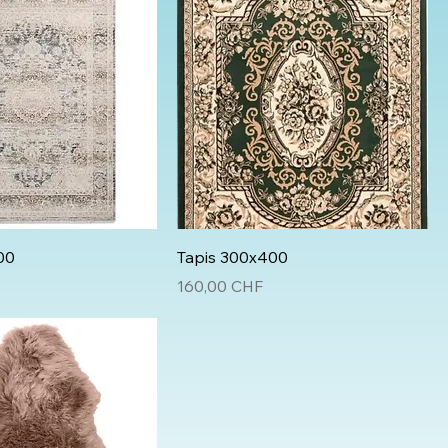
00
Tapis 300x400
Prix
160,00 CHF