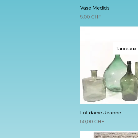
Vase Medicis
Prix
5,00 CHF
Taureaux 
Lot dame Jeanne
Prix
50,00 CHF