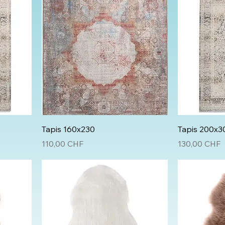
Tapis 160x230
Tapis 200x3
Prix
Prix
110,00 CHF
130,00 CHF