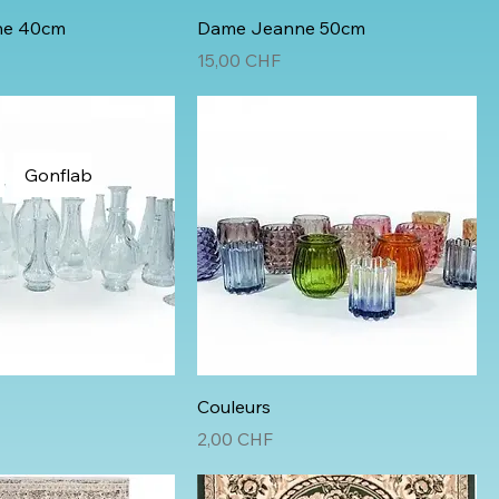
ne 40cm
Dame Jeanne 50cm
Prix
15,00 CHF
Gonflable Noël et Hiver
Fun et Ludique
Accrobran
Couleurs
Prix
2,00 CHF