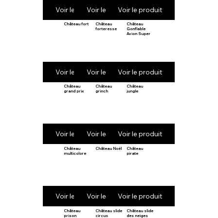
Voir le produit
Voir le produit
Voir le produit
Château fort
Château
Château
forteresse
Gonflable
Avion Super
Voir le produit
Voir le produit
Voir le produit
Château
Château
Château
grand prix
grinch
jungle
Voir le produit
Voir le produit
Voir le produit
Château
Château Noël
Château
multicolore
pirate
Voir le produit
Voir le produit
Voir le produit
Château
Château slide
Château slide
prison
circus
des neiges