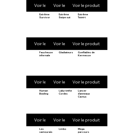
Voir le produit
Voir le produit
Voir le produit
Extrême
Extrême
Extrême
Survivor
Swipe out
Twint-t
Voir le produit
Voir le produit
Voir le produit
Faucheuse
Gladiateurs
Gonflables de
infernale
Kermesse
Voir le produit
Voir le produit
Voir le produit
Human
Labyrinthe
Lancer
Bowling
Cordes
d’anneaux
Cactus
Voir le produit
Voir le produit
Voir le produit
Les
Limbo
Mega
samouraïs
parcours