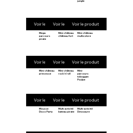
jungle
Voir le produit
Voir le produit
Voir le produit
Mega
Mini-château
Mini-château
parcours
château fort
multicolore
pirate
Voir le produit
Voir le produit
Voir le produit
Mini-château
Mini-château
Mini-
princesse
rock’n’roll
parcours
toboggan
Poulpe
Voir le produit
Voir le produit
Voir le produit
Mousse
Multi activité
Multi-activité
Disco Party
bateau pirate
Dinosaure