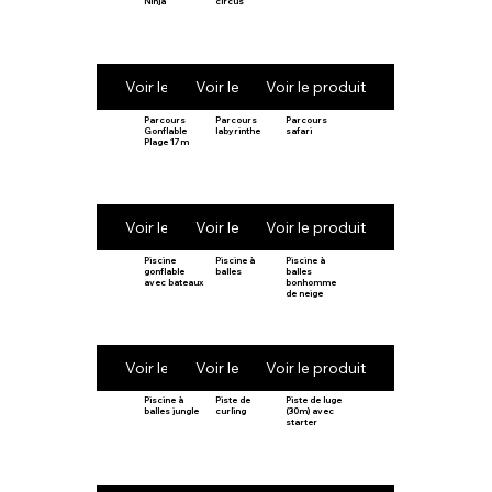
Ninja
circus
Voir le produit
Voir le produit
Voir le produit
Parcours
Parcours
Parcours
Gonflable
labyrinthe
safari
Plage 17m
Voir le produit
Voir le produit
Voir le produit
Piscine
Piscine à
Piscine à
gonflable
balles
balles
avec bateaux
bonhomme
de neige
Voir le produit
Voir le produit
Voir le produit
Piscine à
Piste de
Piste de luge
balles jungle
curling
(30m) avec
starter