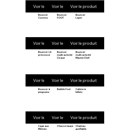
Voir le produit
Voir le produit
Voir le produit
Bouncer
Bouncer
Bouncer
Cosmos
FOOT
Lapin
Voir le produit
Voir le produit
Voir le produit
Bouncer Lit
Bouncer
Bouncer
princesse
multi-activité
multi-activité
Cirque
MasterChef
Voir le produit
Voir le produit
Voir le produit
Bouncer à
Bubble Foot
Cabine à
pingouins
billets
Voir le produit
Voir le produit
Voir le produit
Cage aux
Chasse taupe
Chateau
Mômes
gonflable