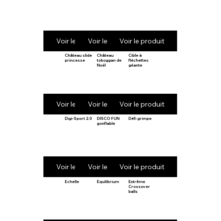
Voir le produit
Voir le produit
Voir le produit
Château slide
Château
Cible à
princesse
toboggan de
fléchettes
Noël
géante
Voir le produit
Voir le produit
Voir le produit
Digi-Sport 2.0
DISCO FUN
Défi grimpe
gonflable
Voir le produit
Voir le produit
Voir le produit
Echelle
Equilibrium
Extrême
Crossover
balls