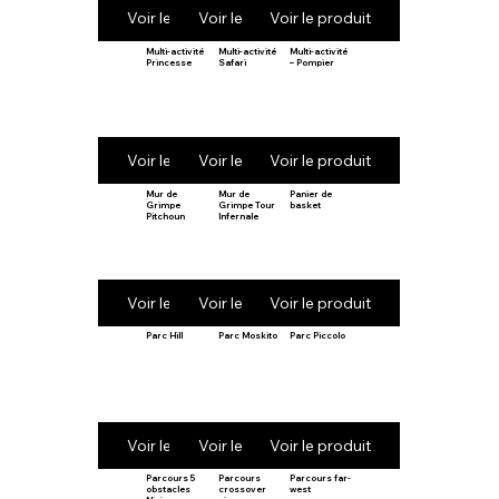
Voir le produit
Voir le produit
Voir le produit
Multi-activité
Multi-activité
Multi-activité
Princesse
Safari
– Pompier
Voir le produit
Voir le produit
Voir le produit
Mur de
Mur de
Panier de
Grimpe
Grimpe Tour
basket
Pitchoun
Infernale
Voir le produit
Voir le produit
Voir le produit
Parc Hill
Parc Moskito
Parc Piccolo
Voir le produit
Voir le produit
Voir le produit
Parcours 5
Parcours
Parcours far-
obstacles
crossover
west