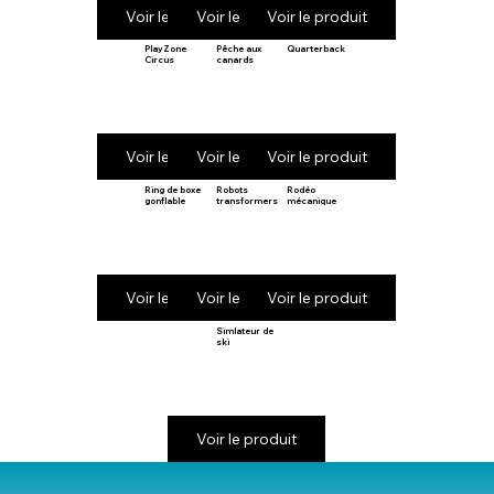
Voir le produit
Voir le produit
Voir le produit
PlayZone
Pêche aux
Quarterback
Circus
canards
Voir le produit
Voir le produit
Voir le produit
Ring de boxe
Robots
Rodéo
gonflable
transformers
mécanique
Voir le produit
Voir le produit
Voir le produit
Simlateur de
ski
Voir le produit