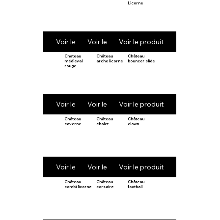
Licorne
Voir le produit
Voir le produit
Voir le produit
Chateau
Château
Château
médieval
arche licorne
bouncer slide
rouge
Voir le produit
Voir le produit
Voir le produit
Château
Château
Château
caverne
chalet
clown
Voir le produit
Voir le produit
Voir le produit
Château
Château
Château
combi licorne
corsaire
football