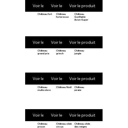
Voir le produit
Voir le produit
Voir le produit
Château fort
Château
Château
forteresse
Gonflable
Avion Super
Voir le produit
Voir le produit
Voir le produit
Château
Château
Château
grand prix
grinch
jungle
Voir le produit
Voir le produit
Voir le produit
Château
Château Noël
Château
multicolore
pirate
Voir le produit
Voir le produit
Voir le produit
Château
Château slide
Château slide
prison
circus
des neiges