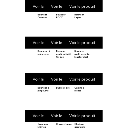
Voir le produit
Voir le produit
Voir le produit
Bouncer
Bouncer
Bouncer
Cosmos
FOOT
Lapin
Voir le produit
Voir le produit
Voir le produit
Bouncer Lit
Bouncer
Bouncer
princesse
multi-activité
multi-activité
Cirque
MasterChef
Voir le produit
Voir le produit
Voir le produit
Bouncer à
Bubble Foot
Cabine à
pingouins
billets
Voir le produit
Voir le produit
Voir le produit
Cage aux
Chasse taupe
Chateau
Mômes
gonflable