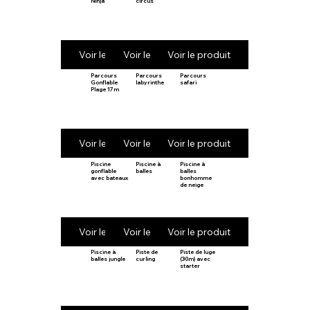
Ninja
circus
Voir le produit
Voir le produit
Voir le produit
Parcours
Parcours
Parcours
Gonflable
labyrinthe
safari
Plage 17m
Voir le produit
Voir le produit
Voir le produit
Piscine
Piscine à
Piscine à
gonflable
balles
balles
avec bateaux
bonhomme
de neige
Voir le produit
Voir le produit
Voir le produit
Piscine à
Piste de
Piste de luge
balles jungle
curling
(30m) avec
starter