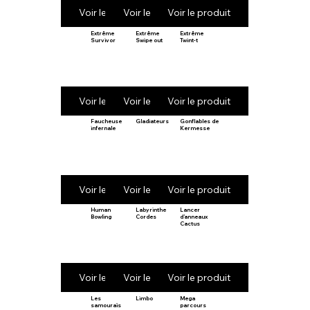
Voir le produit
Voir le produit
Voir le produit
Extrême
Extrême
Extrême
Survivor
Swipe out
Twint-t
Voir le produit
Voir le produit
Voir le produit
Faucheuse
Gladiateurs
Gonflables de
infernale
Kermesse
Voir le produit
Voir le produit
Voir le produit
Human
Labyrinthe
Lancer
Bowling
Cordes
d’anneaux
Cactus
Voir le produit
Voir le produit
Voir le produit
Les
Limbo
Mega
samouraïs
parcours