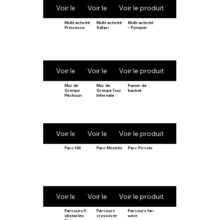
Voir le produit
Voir le produit
Voir le produit
Multi-activité
Multi-activité
Multi-activité
Princesse
Safari
– Pompier
Voir le produit
Voir le produit
Voir le produit
Mur de
Mur de
Panier de
Grimpe
Grimpe Tour
basket
Pitchoun
Infernale
Voir le produit
Voir le produit
Voir le produit
Parc Hill
Parc Moskito
Parc Piccolo
Voir le produit
Voir le produit
Voir le produit
Parcours 5
Parcours
Parcours far-
obstacles
crossover
west