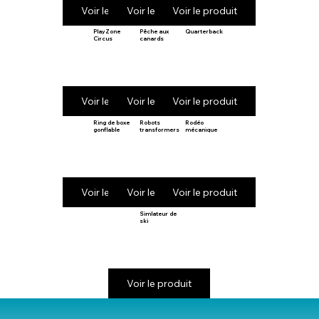
Voir le produit
Voir le produit
Voir le produit
PlayZone
Pêche aux
Quarterback
Circus
canards
Voir le produit
Voir le produit
Voir le produit
Ring de boxe
Robots
Rodéo
gonflable
transformers
mécanique
Voir le produit
Voir le produit
Voir le produit
Simlateur de
ski
Voir le produit