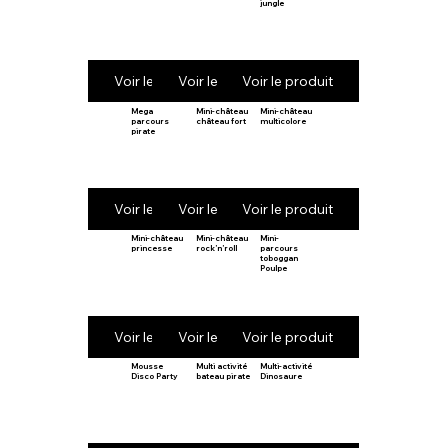
jungle
Voir le produit
Voir le produit
Voir le produit
Mega
Mini-château
Mini-château
parcours
château fort
multicolore
pirate
Voir le produit
Voir le produit
Voir le produit
Mini-château
Mini-château
Mini-
princesse
rock’n’roll
parcours
toboggan
Poulpe
Voir le produit
Voir le produit
Voir le produit
Mousse
Multi activité
Multi-activité
Disco Party
bateau pirate
Dinosaure