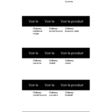
Licorne
Voir le produit
Voir le produit
Voir le produit
Chateau
Château
Château
médieval
arche licorne
bouncer slide
rouge
Voir le produit
Voir le produit
Voir le produit
Château
Château
Château
caverne
chalet
clown
Voir le produit
Voir le produit
Voir le produit
Château
Château
Château
combi licorne
corsaire
football