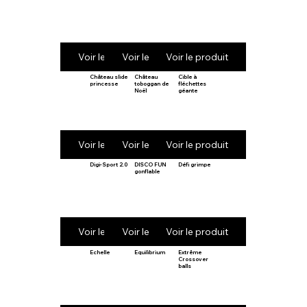
Voir le produit
Voir le produit
Voir le produit
Château slide
Château
Cible à
princesse
toboggan de
fléchettes
Noël
géante
Voir le produit
Voir le produit
Voir le produit
Digi-Sport 2.0
DISCO FUN
Défi grimpe
gonflable
Voir le produit
Voir le produit
Voir le produit
Echelle
Equilibrium
Extrême
Crossover
balls