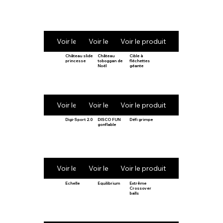
Voir le produit
Voir le produit
Voir le produit
Château slide
Château
Cible à
princesse
toboggan de
fléchettes
Noël
géante
Voir le produit
Voir le produit
Voir le produit
Digi-Sport 2.0
DISCO FUN
Défi grimpe
gonflable
Voir le produit
Voir le produit
Voir le produit
Echelle
Equilibrium
Extrême
Crossover
balls