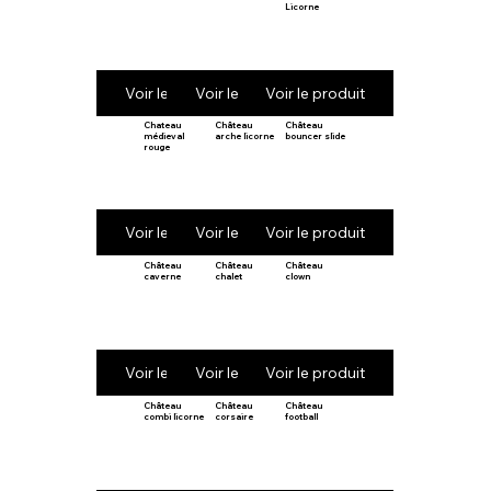
Licorne
Voir le produit
Voir le produit
Voir le produit
Chateau
Château
Château
médieval
arche licorne
bouncer slide
rouge
Voir le produit
Voir le produit
Voir le produit
Château
Château
Château
caverne
chalet
clown
Voir le produit
Voir le produit
Voir le produit
Château
Château
Château
combi licorne
corsaire
football