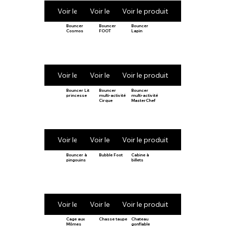
Voir le produit
Voir le produit
Voir le produit
Bouncer
Bouncer
Bouncer
Cosmos
FOOT
Lapin
Voir le produit
Voir le produit
Voir le produit
Bouncer Lit
Bouncer
Bouncer
princesse
multi-activité
multi-activité
Cirque
MasterChef
Voir le produit
Voir le produit
Voir le produit
Bouncer à
Bubble Foot
Cabine à
pingouins
billets
Voir le produit
Voir le produit
Voir le produit
Cage aux
Chasse taupe
Chateau
Mômes
gonflable