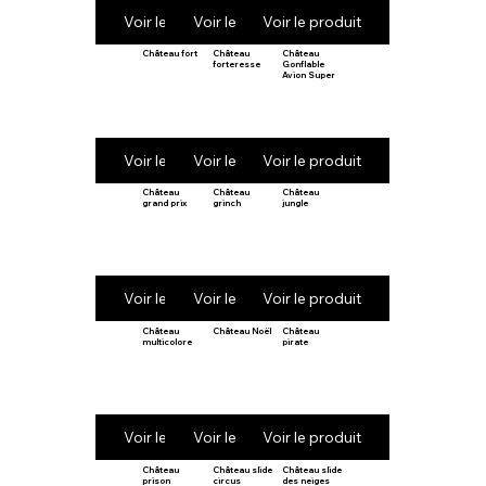
Voir le produit
Voir le produit
Voir le produit
Château fort
Château
Château
forteresse
Gonflable
Avion Super
Voir le produit
Voir le produit
Voir le produit
Château
Château
Château
grand prix
grinch
jungle
Voir le produit
Voir le produit
Voir le produit
Château
Château Noël
Château
multicolore
pirate
Voir le produit
Voir le produit
Voir le produit
Château
Château slide
Château slide
prison
circus
des neiges