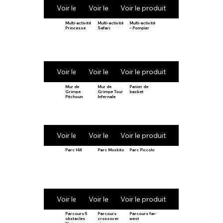
Voir le produit
Voir le produit
Voir le produit
Multi-activité
Multi-activité
Multi-activité
Princesse
Safari
– Pompier
Voir le produit
Voir le produit
Voir le produit
Mur de
Mur de
Panier de
Grimpe
Grimpe Tour
basket
Pitchoun
Infernale
Voir le produit
Voir le produit
Voir le produit
Parc Hill
Parc Moskito
Parc Piccolo
Voir le produit
Voir le produit
Voir le produit
Parcours 5
Parcours
Parcours far-
obstacles
crossover
west