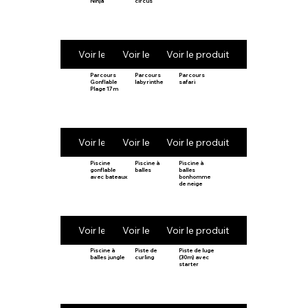
Ninja
circus
Voir le produit
Voir le produit
Voir le produit
Parcours
Parcours
Parcours
Gonflable
labyrinthe
safari
Plage 17m
Voir le produit
Voir le produit
Voir le produit
Piscine
Piscine à
Piscine à
gonflable
balles
balles
avec bateaux
bonhomme
de neige
Voir le produit
Voir le produit
Voir le produit
Piscine à
Piste de
Piste de luge
balles jungle
curling
(30m) avec
starter