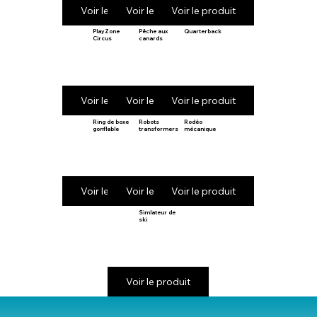
Voir le produit
Voir le produit
Voir le produit
PlayZone
Pêche aux
Quarterback
Circus
canards
Voir le produit
Voir le produit
Voir le produit
Ring de boxe
Robots
Rodéo
gonflable
transformers
mécanique
Voir le produit
Voir le produit
Voir le produit
Simlateur de
ski
Voir le produit