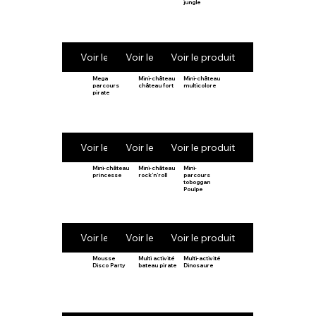
jungle
Voir le produit
Voir le produit
Voir le produit
Mega
Mini-château
Mini-château
parcours
château fort
multicolore
pirate
Voir le produit
Voir le produit
Voir le produit
Mini-château
Mini-château
Mini-
princesse
rock’n’roll
parcours
toboggan
Poulpe
Voir le produit
Voir le produit
Voir le produit
Mousse
Multi activité
Multi-activité
Disco Party
bateau pirate
Dinosaure