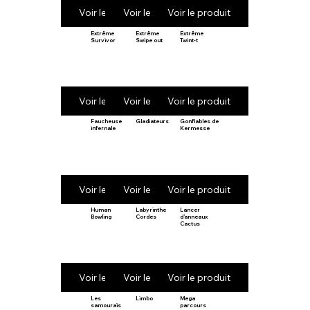
Voir le produit
Voir le produit
Voir le produit
Extrême
Extrême
Extrême
Survivor
Swipe out
Twint-t
Voir le produit
Voir le produit
Voir le produit
Faucheuse
Gladiateurs
Gonflables de
infernale
Kermesse
Voir le produit
Voir le produit
Voir le produit
Human
Labyrinthe
Lancer
Bowling
Cordes
d’anneaux
Cactus
Voir le produit
Voir le produit
Voir le produit
Les
Limbo
Mega
samouraïs
parcours