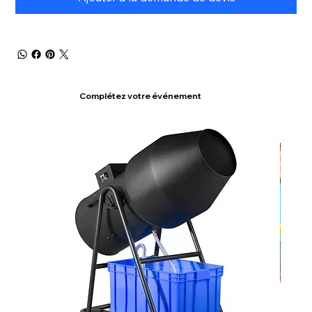
Complétez votre événement