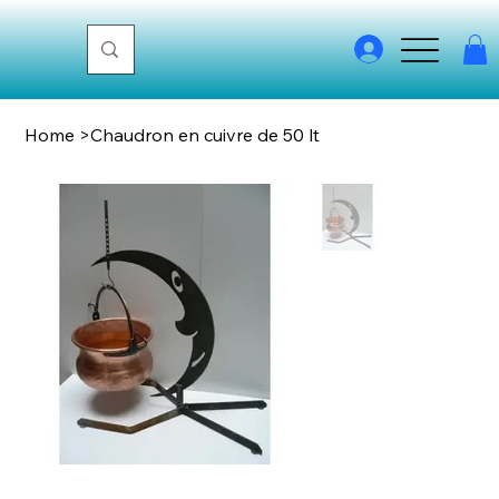
Home
>
Chaudron en cuivre de 50 lt