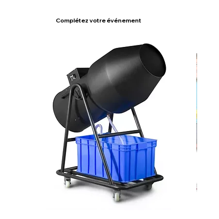
Complétez votre événement