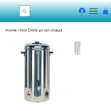
Home
>
Hot Drink pr vin chaud