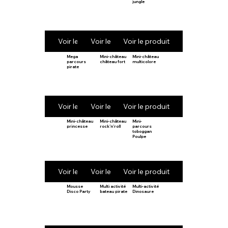
jungle
Voir le produit
Voir le produit
Voir le produit
Mega
Mini-château
Mini-château
parcours
château fort
multicolore
pirate
Voir le produit
Voir le produit
Voir le produit
Mini-château
Mini-château
Mini-
princesse
rock’n’roll
parcours
toboggan
Poulpe
Voir le produit
Voir le produit
Voir le produit
Mousse
Multi activité
Multi-activité
Disco Party
bateau pirate
Dinosaure