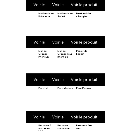
Voir le produit
Voir le produit
Voir le produit
Multi-activité
Multi-activité
Multi-activité
Princesse
Safari
– Pompier
Voir le produit
Voir le produit
Voir le produit
Mur de
Mur de
Panier de
Grimpe
Grimpe Tour
basket
Pitchoun
Infernale
Voir le produit
Voir le produit
Voir le produit
Parc Hill
Parc Moskito
Parc Piccolo
Voir le produit
Voir le produit
Voir le produit
Parcours 5
Parcours
Parcours far-
obstacles
crossover
west