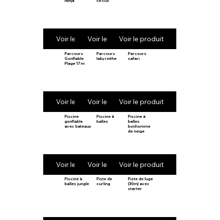
Ninja
circus
Voir le produit
Voir le produit
Voir le produit
Parcours
Parcours
Parcours
Gonflable
labyrinthe
safari
Plage 17m
Voir le produit
Voir le produit
Voir le produit
Piscine
Piscine à
Piscine à
gonflable
balles
balles
avec bateaux
bonhomme
de neige
Voir le produit
Voir le produit
Voir le produit
Piscine à
Piste de
Piste de luge
balles jungle
curling
(30m) avec
starter