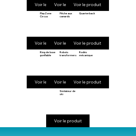
Voir le produit
Voir le produit
Voir le produit
PlayZone
Pêche aux
Quarterback
Circus
canards
Voir le produit
Voir le produit
Voir le produit
Ring de boxe
Robots
Rodéo
gonflable
transformers
mécanique
Voir le produit
Voir le produit
Voir le produit
Simlateur de
ski
Voir le produit