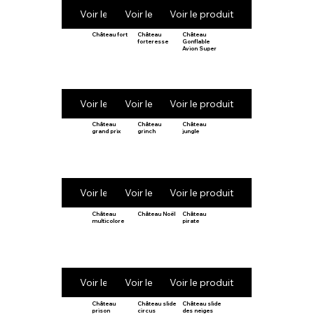
Voir le produit
Voir le produit
Voir le produit
Château fort
Château
Château
forteresse
Gonflable
Avion Super
Voir le produit
Voir le produit
Voir le produit
Château
Château
Château
grand prix
grinch
jungle
Voir le produit
Voir le produit
Voir le produit
Château
Château Noël
Château
multicolore
pirate
Voir le produit
Voir le produit
Voir le produit
Château
Château slide
Château slide
prison
circus
des neiges