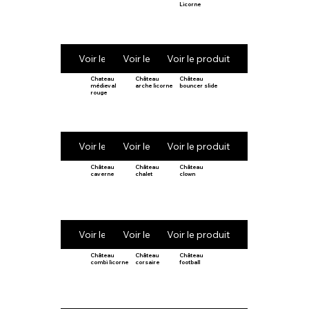
Licorne
Voir le produit
Voir le produit
Voir le produit
Chateau
Château
Château
médieval
arche licorne
bouncer slide
rouge
Voir le produit
Voir le produit
Voir le produit
Château
Château
Château
caverne
chalet
clown
Voir le produit
Voir le produit
Voir le produit
Château
Château
Château
combi licorne
corsaire
football