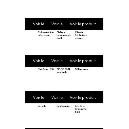
Voir le produit
Voir le produit
Voir le produit
Château slide
Château
Cible à
princesse
toboggan de
fléchettes
Noël
géante
Voir le produit
Voir le produit
Voir le produit
Digi-Sport 2.0
DISCO FUN
Défi grimpe
gonflable
Voir le produit
Voir le produit
Voir le produit
Echelle
Equilibrium
Extrême
Crossover
balls