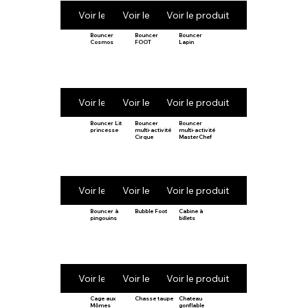
Voir le produit
Voir le produit
Voir le produit
Bouncer
Bouncer
Bouncer
Cosmos
FOOT
Lapin
Voir le produit
Voir le produit
Voir le produit
Bouncer Lit
Bouncer
Bouncer
princesse
multi-activité
multi-activité
Cirque
MasterChef
Voir le produit
Voir le produit
Voir le produit
Bouncer à
Bubble Foot
Cabine à
pingouins
billets
Voir le produit
Voir le produit
Voir le produit
Cage aux
Chasse taupe
Chateau
Mômes
gonflable