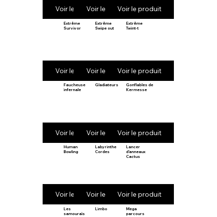
Voir le produit
Voir le produit
Voir le produit
Extrême
Extrême
Extrême
Survivor
Swipe out
Twint-t
Voir le produit
Voir le produit
Voir le produit
Faucheuse
Gladiateurs
Gonflables de
infernale
Kermesse
Voir le produit
Voir le produit
Voir le produit
Human
Labyrinthe
Lancer
Bowling
Cordes
d’anneaux
Cactus
Voir le produit
Voir le produit
Voir le produit
Les
Limbo
Mega
samouraïs
parcours