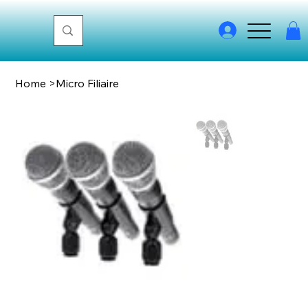
Home
>
Micro Filiaire